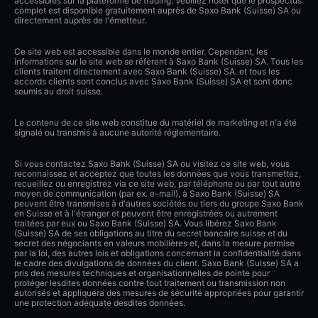
accessibles sur la plateforme de trading. Veuillez noter que le prospectus
complet est disponible gratuitement auprès de Saxo Bank (Suisse) SA ou
directement auprès de l'émetteur.
Ce site web est accessible dans le monde entier. Cependant, les
informations sur le site web se réfèrent à Saxo Bank (Suisse) SA. Tous les
clients traitent directement avec Saxo Bank (Suisse) SA. et tous les
accords clients sont conclus avec Saxo Bank (Suisse) SA et sont donc
soumis au droit suisse.
Le contenu de ce site web constitue du matériel de marketing et n'a été
signalé ou transmis à aucune autorité réglementaire.
Si vous contactez Saxo Bank (Suisse) SA ou visitez ce site web, vous
reconnaissez et acceptez que toutes les données que vous transmettez,
recueillez ou enregistrez via ce site web, par téléphone ou par tout autre
moyen de communication (par ex. e-mail), à Saxo Bank (Suisse) SA
peuvent être transmises à d'autres sociétés ou tiers du groupe Saxo Bank
en Suisse et à l'étranger et peuvent être enregistrées ou autrement
traitées par eux ou Saxo Bank (Suisse) SA. Vous libérez Saxo Bank
(Suisse) SA de ses obligations au titre du secret bancaire suisse et du
secret des négociants en valeurs mobilières et, dans la mesure permise
par la loi, des autres lois et obligations concernant la confidentialité dans
le cadre des divulgations de données du client. Saxo Bank (Suisse) SA a
pris des mesures techniques et organisationnelles de pointe pour
protéger lesdites données contre tout traitement ou transmission non
autorisés et appliquera des mesures de sécurité appropriées pour garantir
une protection adéquate desdites données.