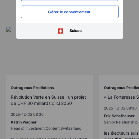
Gérer le consentement
Suisse
Outrageous Predictions
Outrageous Predic
Révolution Verte en Suisse : un projet
« La Forteresse 
de CHF 30 milliards d’ici 2050
2025-12-02 08:30
2025-12-02 08:30
Erik Schafhauser
Katrin Wagner
Senior Relationshi
Head of Investment Content Switzerland
les électeurs suis