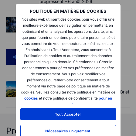
progressent – 6 août 2026
POLITIQUE EN MATIÈRE DE COOKIES
Nos sites web utilisent des cookies pour vous offrir une
Actions
2026-08-06 06:00:00
meilleure expérience de navigation en permettant, en
AI’s next phase: Investing beyond the
optimisant et en analysant les opérations du site, ainsi
bottlenecks
que pour fournir un contenu publicitaire personnalisé et
vous permettre de vous connecter aux médias sociaux.
En choisissant « Tout Accepter», vous consentez à
Podcast
2026-08-05 14:27:00
l'utilisation de cookies et au traitement des données
SpaceX's Starmind to start on terra firma.
personnelles qui en découle. Sélectionnez « Gérer le
Gold rally a signal?
consentement » pour gérer vos préférences en matière
de consentement. Vous pouvez modifier vos
préférences ou retirer votre consentement à tout
Options
2026-08-05 11:30:00
moment via notre page de politique en matière de
Records extend, hedges build - Options Brief
cookies. Veuillez consulter notre politique en matière de
- 5 August 2026
cookies
et notre politique de confidentialité
pour en
savoir plus
.
Tout Accepter
Prévisions "chocs" 2026
Nécessaires uniquement