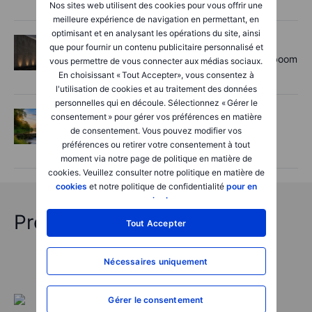
Nos sites web utilisent des cookies pour vous offrir une
meilleure expérience de navigation en permettant, en
optimisant et en analysant les opérations du site, ainsi
Actions
2026-08-06 11:00:00
que pour fournir un contenu publicitaire personnalisé et
Rheinmetall earnings: Europe’s defence boom
vous permettre de vous connecter aux médias sociaux.
is real, but not every contract survives
En choisissant « Tout Accepter», vous consentez à
l'utilisation de cookies et au traitement des données
personnelles qui en découle. Sélectionnez « Gérer le
Options
2026-08-06 06:55:00
consentement » pour gérer vos préférences en matière
de consentement. Vous pouvez modifier vos
Adyen earnings: an investor's options
préférences ou retirer votre consentement à tout
playbook
moment via notre page de politique en matière de
cookies. Veuillez consulter notre politique en matière de
cookies
et notre politique de confidentialité
pour en
savoir plus
.
Prévisions "chocs" 2026
Tout Accepter
Nécessaires uniquement
Gérer le consentement