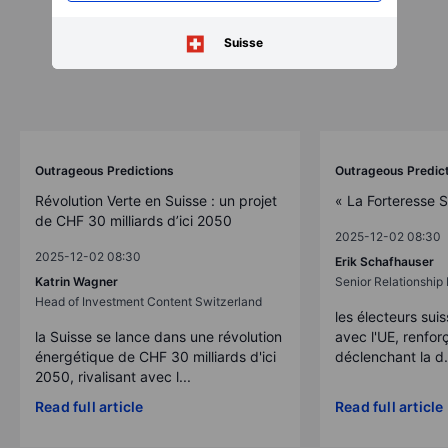
Suisse
Outrageous Predictions
Outrageous Predic
Révolution Verte en Suisse : un projet
« La Forteresse 
de CHF 30 milliards d’ici 2050
2025-12-02 08:30
2025-12-02 08:30
Erik Schafhauser
Katrin Wagner
Senior Relationshi
Head of Investment Content Switzerland
les électeurs suis
la Suisse se lance dans une révolution
avec l'UE, renforç
énergétique de CHF 30 milliards d'ici
déclenchant la d.
2050, rivalisant avec l...
Read full article
Read full article