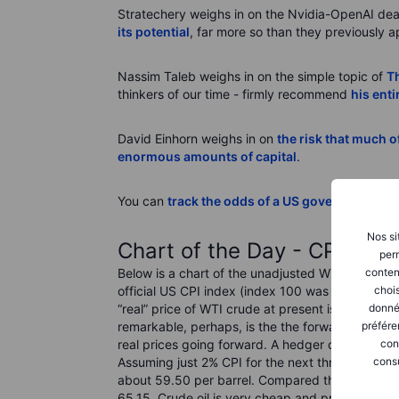
Stratechery weighs in on the Nvidia-OpenAI dea
its potential
, far more so than they previously 
Nassim Taleb weighs in on the simple topic of
T
thinkers of our time - firmly recommend
his ent
David Einhorn weighs in on
the risk that much o
enormous amounts of capital
.
You can
track the odds of a US government sh
Nos si
Chart of the Day - CPI-adj
perm
conten
Below is a chart of the unadjusted WTI crude oil 
chois
official US CPI index (index 100 was mid-1983, so
donné
“real” price of WTI crude at present is near its
préfére
remarkable, perhaps, is the the forward price isn
con
real prices going forward. A hedger can secure
consu
Assuming just 2% CPI for the next three years, th
about 59.50 per barrel. Compared that to the 
65.15. Crude oil is very cheap and priced to ge