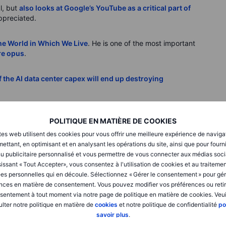
l, but
also looks at Google’s YouTube as a critical part of
appreciated.
he World in Which We Live
. He is one of the most important
ire opus
.
f the AI data center capex will end up destroying
utdown down to the wire here
.
POLITIQUE EN MATIÈRE DE COOKIES
tes web utilisent des cookies pour vous offrir une meilleure expérience de naviga
usted WTI Crude
ettant, en optimisant et en analysant les opérations du site, ainsi que pour fourn
u publicitaire personnalisé et vous permettre de vous connecter aux médias soci
price (blue) and the WTI price (coral) deflated with the
issant « Tout Accepter», vous consentez à l'utilisation de cookies et au traiteme
 this is in mid-1983 dollar terms). This reveals that the
es personnelles qui en découle. Sélectionnez « Gérer le consentement » pour gér
 lowest, ex pandemic, since the pre-2000 era. What is more
nces en matière de consentement. Vous pouvez modifier vos préférences ou retir
’t far lower still, as the market apparently sees even lower
sentement à tout moment via notre page de politique en matière de cookies. Veui
 December 2028 crude oil for USD 63.3 per barrel today.
lter notre politique en matière de
cookies
et notre politique de confidentialité
po
at is well below USD 60 per barrel in today’s US dollars, or
savoir plus
.
prompt November 2025 contract that trades today at USD
t ever cheaper. How can this encourage sufficient supply