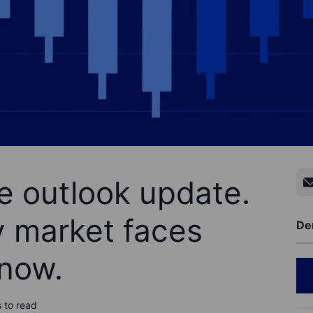
e outlook update.
y market faces
De
 now.
 to read