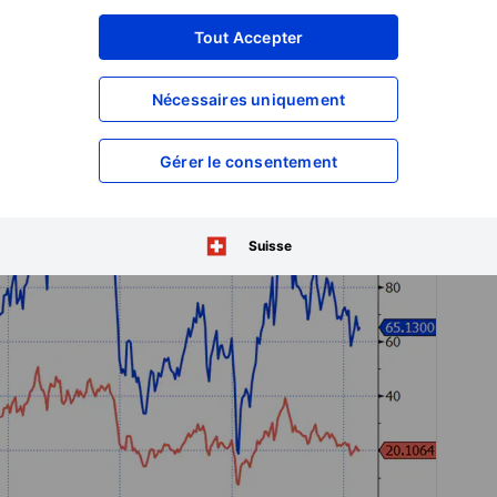
ain current production levels?
Tout Accepter
Nécessaires uniquement
Gérer le consentement
Suisse