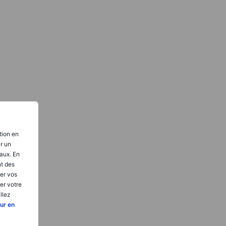
tion en
ir un
aux. En
nt des
er vos
er votre
llez
ur en