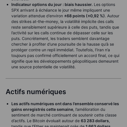
Indicateur options du jour : biais haussier.
Les options
SPX arrivant à échéance le jour même impliquent une
variation attendue d’environ
±68 points (±0,92 %)
. Autour
des strikes at-the-money, la volatilité implicite des calls
reste sensiblement supérieure à celle des puts, tandis que
l’activité sur les calls continue de dépasser celle sur les
puts. Concrètement, les traders semblent davantage
chercher à profiter d’une poursuite de la hausse qu’à se
protéger contre un repli immédiat. Toutefois, l’Iran n’a
toujours pas confirmé officiellement un accord final, ce qui
signifie que les développements géopolitiques demeurent
une source potentielle de volatilité.
Actifs numériques
Les actifs numériques ont dans l’ensemble conservé les
gains enregistrés cette semaine
, l’amélioration du
sentiment de marché continuant de soutenir cette classe
d’actifs. Le Bitcoin évoluait autour de
63 283 dollars
,
tandis que l’Ether se maintenait près de
1 663 dollars
,