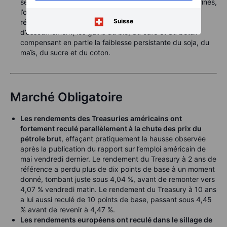
semaine, emmenés par le pétrole brut, les produits raffinés,
l’or et l’argent, tous en recul de 4 à 5 %. À l’inverse, la
Suisse
récente chute du secteur agricole montre des signes
d’essoufflement, les gains du blé, du café et du bétail
compensant en partie la faiblesse persistante du soja, du
maïs, du sucre et du coton.
Marché Obligatoire
Les rendements des Treasuries américains ont
fortement reculé parallèlement à la chute des prix du
pétrole brut
, effaçant pratiquement la hausse observée
après la publication du rapport sur l’emploi américain de
mai vendredi dernier. Le rendement du Treasury à 2 ans de
référence a perdu plus de dix points de base à un moment
donné, tombant juste sous 4,04 %, avant de remonter vers
4,07 % vendredi matin. Le rendement du Treasury à 10 ans
a lui aussi reculé de 10 points de base, passant sous 4,45
% avant de revenir à 4,47 %.
Les rendements européens ont reculé dans le sillage de