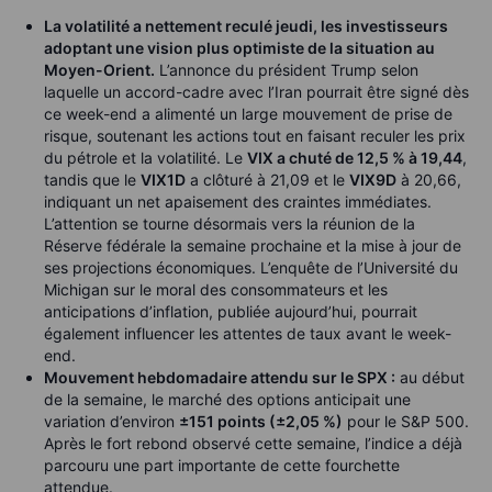
La volatilité a nettement reculé jeudi, les investisseurs
adoptant une vision plus optimiste de la situation au
Moyen-Orient.
L’annonce du président Trump selon
laquelle un accord-cadre avec l’Iran pourrait être signé dès
ce week-end a alimenté un large mouvement de prise de
risque, soutenant les actions tout en faisant reculer les prix
du pétrole et la volatilité. Le
VIX a chuté de 12,5 % à 19,44
,
tandis que le
VIX1D
a clôturé à 21,09 et le
VIX9D
à 20,66,
indiquant un net apaisement des craintes immédiates.
L’attention se tourne désormais vers la réunion de la
Réserve fédérale la semaine prochaine et la mise à jour de
ses projections économiques. L’enquête de l’Université du
Michigan sur le moral des consommateurs et les
anticipations d’inflation, publiée aujourd’hui, pourrait
également influencer les attentes de taux avant le week-
end.
Mouvement hebdomadaire attendu sur le SPX :
au début
de la semaine, le marché des options anticipait une
variation d’environ
±151 points (±2,05 %)
pour le S&P 500.
Après le fort rebond observé cette semaine, l’indice a déjà
parcouru une part importante de cette fourchette
attendue.