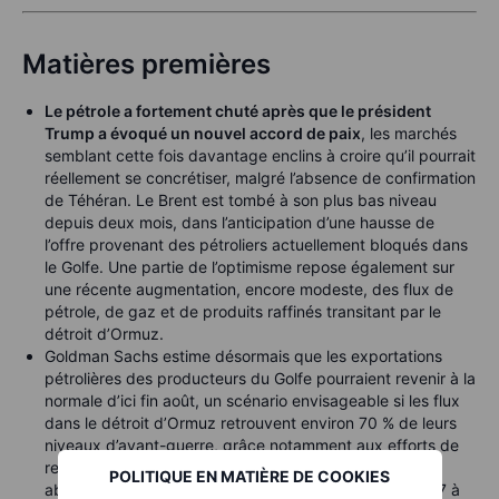
Matières premières
Le pétrole a fortement chuté après que le président
Trump a évoqué un nouvel accord de paix
, les marchés
semblant cette fois davantage enclins à croire qu’il pourrait
réellement se concrétiser, malgré l’absence de confirmation
de Téhéran. Le Brent est tombé à son plus bas niveau
depuis deux mois, dans l’anticipation d’une hausse de
l’offre provenant des pétroliers actuellement bloqués dans
le Golfe. Une partie de l’optimisme repose également sur
une récente augmentation, encore modeste, des flux de
pétrole, de gaz et de produits raffinés transitant par le
détroit d’Ormuz.
Goldman Sachs estime désormais que les exportations
pétrolières des producteurs du Golfe pourraient revenir à la
normale d’ici fin août, un scénario envisageable si les flux
dans le détroit d’Ormuz retrouvent environ 70 % de leurs
niveaux d’avant-guerre, grâce notamment aux efforts de
redirection via les pipelines. La banque a également
POLITIQUE EN MATIÈRE DE COOKIES
abaissé sa prévision de prix moyen du Brent pour 2027 à