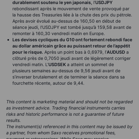
durablement soutenu le yen japonais,
l’
USDJPY
rebondissant après le mouvement de vente provoqué par
la hausse des Treasuries liée à la chute des prix du pétrole.
Après avoir évolué au-dessus de 160,50 en début de
séance jeudi, l’USDJPY est tombé jusqu’à 159,58 avant de
remonter à 160,30 vendredi matin en Europe.
Les devises cycliques du G10 ont fortement rebondi face
au dollar américain grâce au puissant retour de l’appétit
pour le risque.
Après un point bas à 0,6979, l’
AUDUSD
a
clôturé près de 0,7050 jeudi avant de légèrement corriger
vendredi matin. L’
USDSEK
a atteint un sommet de
plusieurs semaines au-dessus de 9,56 jeudi avant de
s’inverser brutalement et de terminer la séance dans sa
fourchette récente, autour de 9,44.
This content is marketing material and should not be regarded
as investment advice. Trading financial instruments carries
risks and historic performance is not a guarantee of future
results.
The instrument(s) referenced in this content may be issued by
a partner, from whom Saxo receives promotional fees,
payment or retrocessions. While Saxo may receive