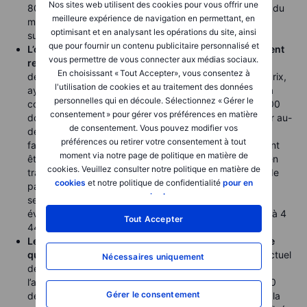
Nos sites web utilisent des cookies pour vous offrir une
80 dollars le baril, soit un niveau proche du prix actuel du
meilleure expérience de navigation en permettant, en
marché autour de 79 dollars, encore environ 20 %
optimisant et en analysant les opérations du site, ainsi
supérieur aux niveaux d’avant-guerre.
que pour fournir un contenu publicitaire personnalisé et
L’or, ainsi que la plupart des autres métaux, a fortement
vous permettre de vous connecter aux médias sociaux.
rebondi
après l’annonce de Trump, les vendeurs à
En choisissant « Tout Accepter», vous consentez à
découvert, qui dominaient récemment l’évolution des prix,
l'utilisation de cookies et au traitement des données
ayant été contraints de réduire leurs positions, ce qui a
personnelles qui en découle. Sélectionnez « Gérer le
contribué à faire progresser le métal jaune d’environ 200
consentement » pour gérer vos préférences en matière
dollars. Toutefois, avant que le marché puisse regarder au-
de consentement. Vous pouvez modifier vos
delà du prochain titre d’actualité et se recentrer sur les
préférences ou retirer votre consentement à tout
facteurs structurels de soutien, les investisseurs devront
moment via notre page de politique en matière de
être convaincus que les pressions inflationnistes sont en
cookies. Veuillez consulter notre politique en matière de
train de se résorber. Pour cela, il faudra qu’un accord de
cookies
et notre politique de confidentialité
pour en
paix soit signé et approuvé par les deux parties. Le
savoir plus
.
sentiment devrait rester fragile tant que les cours
évolueront sous la moyenne mobile à 200 jours, située à 4
Tout Accepter
445 dollars.
Le Bloomberg Commodity Index s’achemine vers une
quatrième semaine consécutive de baisse
, le recul actuel
Nécessaires uniquement
de 2,3 % ramenant sa performance depuis le début de
l’année à environ 20 %. La faiblesse est généralisée : 20
Gérer le consentement
des 26 principaux marchés à terme sont en baisse sur la