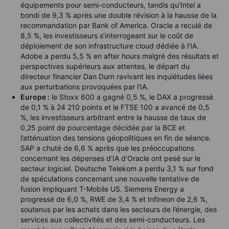
équipements pour semi-conducteurs, tandis qu’Intel a
bondi de 9,3 % après une double révision à la hausse de la
recommandation par Bank of America. Oracle a reculé de
8,5 %, les investisseurs s’interrogeant sur le coût de
déploiement de son infrastructure cloud dédiée à l’IA.
Adobe a perdu 5,5 % en after hours malgré des résultats et
perspectives supérieurs aux attentes, le départ du
directeur financier Dan Durn ravivant les inquiétudes liées
aux perturbations provoquées par l’IA.
Europe :
le Stoxx 600 a gagné 0,5 %, le DAX a progressé
de 0,1 % à 24 210 points et le FTSE 100 a avancé de 0,5
%, les investisseurs arbitrant entre la hausse de taux de
0,25 point de pourcentage décidée par la BCE et
l’atténuation des tensions géopolitiques en fin de séance.
SAP a chuté de 6,6 % après que les préoccupations
concernant les dépenses d’IA d’Oracle ont pesé sur le
secteur logiciel. Deutsche Telekom a perdu 3,1 % sur fond
de spéculations concernant une nouvelle tentative de
fusion impliquant T-Mobile US. Siemens Energy a
progressé de 6,0 %, RWE de 3,4 % et Infineon de 2,6 %,
soutenus par les achats dans les secteurs de l’énergie, des
services aux collectivités et des semi-conducteurs. Les