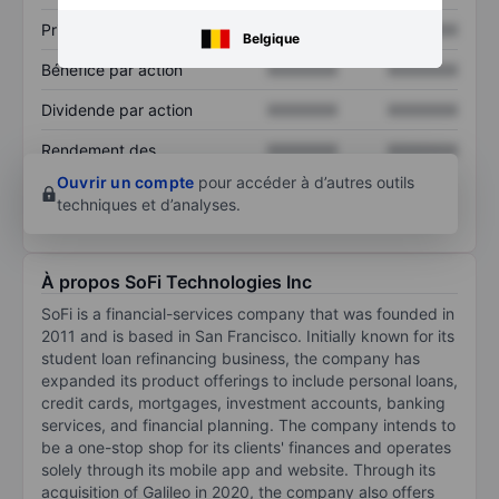
Prix / ventes
XXXXXXX
XXXXXXX
Belgique
Bénéfice par action
XXXXXXX
XXXXXXX
Dividende par action
XXXXXXX
XXXXXXX
Rendement des
XXXXXXX
XXXXXXX
capitaux propres
Ouvrir un compte
pour accéder à d’autres outils
techniques et d’analyses.
À propos SoFi Technologies Inc
SoFi is a financial-services company that was founded in
2011 and is based in San Francisco. Initially known for its
student loan refinancing business, the company has
expanded its product offerings to include personal loans,
credit cards, mortgages, investment accounts, banking
services, and financial planning. The company intends to
be a one-stop shop for its clients' finances and operates
solely through its mobile app and website. Through its
acquisition of Galileo in 2020, the company also offers