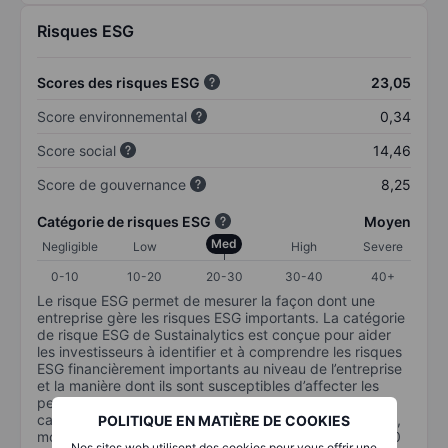
Risques ESG
Scores des risques ESG
23,05
Score environnemental
0,34
Score social
14,46
Score de gouvernance
8,25
Catégorie de risques ESG
Moyen
Med
Negligible
Low
High
Severe
0-10
10-20
20-30
30-40
40+
Le risque ESG permet de mesurer la façon dont une
entreprise gère les risques ESG importants. La catégorie
de risque ESG de Sustainalytics est conçue pour aider
les investisseurs à identifier et à comprendre les risques
ESG financièrement importants au niveau de l’entreprise
et la manière dont ils sont susceptibles d’affecter les
performances à long terme des investissements en
capital. L’échelle va de 0 à 100. Plus le risque est faible,
POLITIQUE EN MATIÈRE DE COOKIES
moins il est important (0 équivaut à aucun risque et 100
Nos sites web utilisent des cookies pour vous offrir une