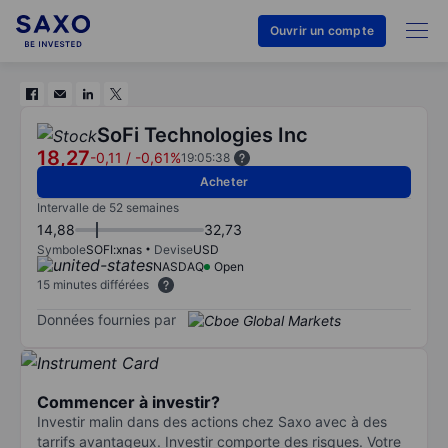
Ouvrir un compte
SoFi Technologies Inc
18,27
-0,11
/
-0,61%
19:05:38
Acheter
Intervalle de 52 semaines
14,88
32,73
Symbole
SOFI:xnas
Devise
USD
NASDAQ
Open
15 minutes différées
Données fournies par
Commencer à investir?
Investir malin dans des actions chez Saxo avec à des
tarrifs avantageux. Investir comporte des risques. Votre