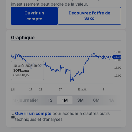
investissement peut perdre de la valeur.
Ouvrir un
Découvrez l'offre de
Saxo
compte
Graphique
Chart
19,00
Line chart with 268 data points.
18,38
18,00
The chart has 1 X axis displaying categories.
10-août-2026 19:00
17,00
SOFI:xnas
The chart has 1 Y axis displaying values. Data ranges 
Close
18,27
16,00
juil.
17
21
27
31
août
7
End of interactive chart.
Intra-journalier
1S
1M
3M
6M
1A
3A
Ouvrir un compte
pour accéder à d’autres outils
techniques et d’analyses.