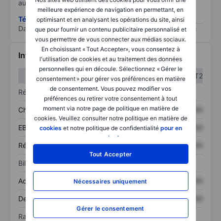
au risque le plus élevé).
meilleure expérience de navigation en permettant, en
Télécharger la méthodologie ESG (en anglais)
optimisant et en analysant les opérations du site, ainsi
Data provided by
/
que pour fournir un contenu publicitaire personnalisé et
vous permettre de vous connecter aux médias sociaux.
En choisissant « Tout Accepter», vous consentez à
Informations financières
l'utilisation de cookies et au traitement des données
personnelles qui en découle. Sélectionnez « Gérer le
T1
T2
consentement » pour gérer vos préférences en matière
de consentement. Vous pouvez modifier vos
Résultats
préférences ou retirer votre consentement à tout
moment via notre page de politique en matière de
Chiffre d’affaires
XXXXXXX
XXXXXXX
cookies. Veuillez consulter notre politique en matière de
EBITDA
XXXXXXX
XXXXXXX
cookies
et notre politique de confidentialité
pour en
savoir plus
.
Résultat net
XXXXXXX
XXXXXXX
Tout Accepter
Bilan
Actif total
XXXXXXX
XXXXXXX
Nécessaires uniquement
Dette totale
XXXXXXX
XXXXXXX
Gérer le consentement
Ratios