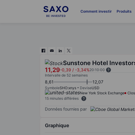
Comment investir
Produits
Sunstone Hotel Investors
11,29
-0,39
/
-3,34%
20:10:00
Intervalle de 52 semaines
8,61
12,07
Symbole
SHO:xnys
Devise
USD
New York Stock Exchange
Clo
15 minutes différées
Données fournies par
Graphique
Chart