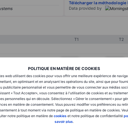
Télécharger la méthodologie 
Data provided by
T1
T2
XXXXXXX
XXXXXXX
POLITIQUE EN MATIÈRE DE COOKIES
XXXXXXX
XXXXXXX
tes web utilisent des cookies pour vous offrir une meilleure expérience de naviga
XXXXXXX
XXXXXXX
ettant, en optimisant et en analysant les opérations du site, ainsi que pour fourn
u publicitaire personnalisé et vous permettre de vous connecter aux médias soci
issant « Tout Accepter», vous consentez à l'utilisation de cookies et au traiteme
es personnelles qui en découle. Sélectionnez « Gérer le consentement » pour gér
XXXXXXX
XXXXXXX
nces en matière de consentement. Vous pouvez modifier vos préférences ou retir
sentement à tout moment via notre page de politique en matière de cookies. Veui
XXXXXXX
XXXXXXX
lter notre politique en matière de
cookies
et notre politique de confidentialité
po
savoir plus
.