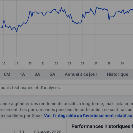
ories.
. Data ranges from 11.01 to 11.9.
16
17
20
21
22
23
24
27
28
29
6M
1A
3A
5A
Annuel à ce jour
Historique
outils techniques et d’analyses.
ndance à générer des rendements positifs à long terme, mais cela c
stissement. Les performances passées de cette action ne sont pas un i
té modifiées par Saxo.
Voir l’intégralité de l’avertissement relatif 
Performances historiques
11,30
06-août-2026