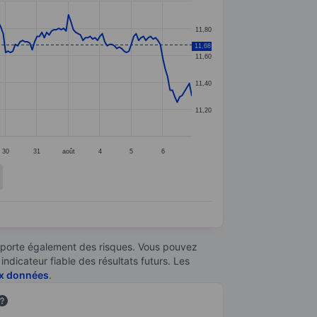
11,80
11,68
11,60
11,40
11,20
30
31
août
4
5
6
omporte également des risques. Vous pouvez
ndicateur fiable des résultats futurs. Les
aux données
.