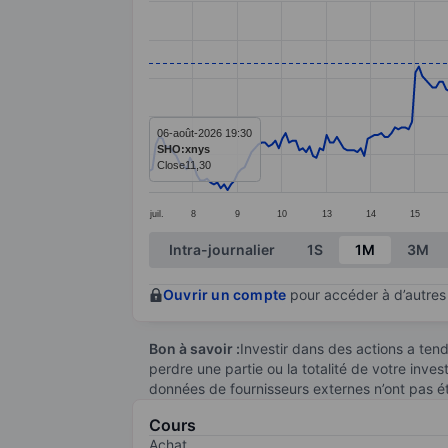
Line chart with 299 data points.
The chart has 1 X axis displaying categ
The chart has 1 Y axis displaying values
06-août-2026 19:30
SHO:xnys
Close
11,30
juil.
8
9
10
13
14
15
End of interactive chart.
Intra-journalier
1S
1M
3M
Ouvrir un compte
pour accéder à d’autres 
Bon à savoir :
Investir dans des actions a te
perdre une partie ou la totalité de votre inve
données de fournisseurs externes n’ont pas é
Cours
Achat