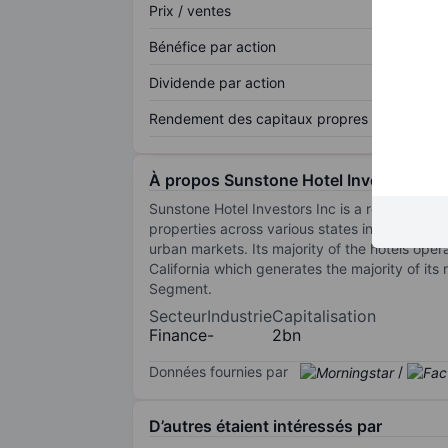
Prix / ventes
Bénéfice par action
Dividende par action
Rendement des capitaux propres
À propos Sunstone Hotel Investors Inc
Sunstone Hotel Investors Inc is a real estate 
properties across various states in the United 
urban markets. Its majority of the hotels ope
California which generates the majority of it
Segment.
Secteur
Industrie
Capitalisation
Finance
-
2bn
Données fournies par
/
D’autres étaient intéressés par