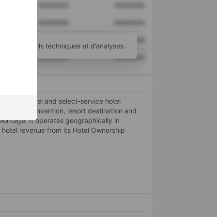
XXXXXXX
XXXXXXX
XXXXXXX
XXXXXXX
XXXXXXX
XXXXXXX
’autres outils techniques et d’analyses.
XXXXXXX
XXXXXXX
-service hotel and select-service hotel
located in convention, resort destination and
Montage. It operates geographically in
s hotel revenue from its Hotel Ownership