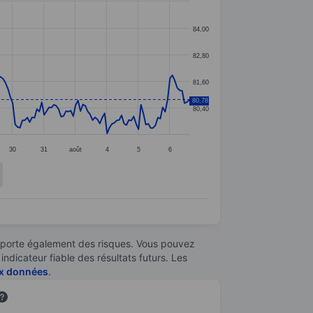
84,00
82,80
81,60
80,78
80,40
30
31
août
4
5
6
omporte également des risques. Vous pouvez
ndicateur fiable des résultats futurs. Les
aux données
.