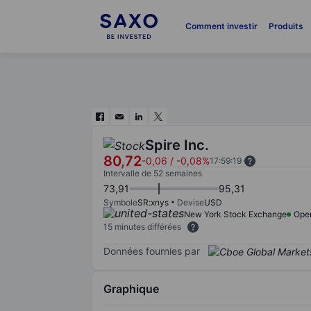
Comment investir
Produits
Spire Inc.
80,72
-0,06
/
-0,08%
17:59:19
Intervalle de 52 semaines
73,91
95,31
Symbole
SR:xnys
Devise
USD
New York Stock Exchange
Ope
15 minutes différées
Données fournies par
Graphique
Chart