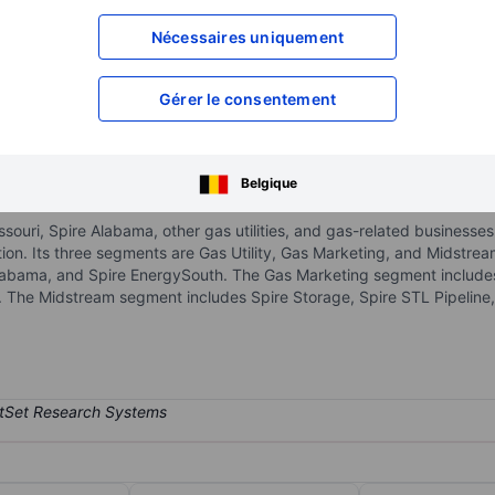
XXXXXXX
XXXXXXX
Nécessaires uniquement
XXXXXXX
XXXXXXX
XXXXXXX
XXXXXXX
Gérer le consentement
Ouvrir un compte
pour accéder à d
XXXXXXX
XXXXXXX
Belgique
ssouri, Spire Alabama, other gas utilities, and gas-related businesses
ion. Its three segments are Gas Utility, Gas Marketing, and Midstrea
 Alabama, and Spire EnergySouth. The Gas Marketing segment include
S. The Midstream segment includes Spire Storage, Spire STL Pipeline,