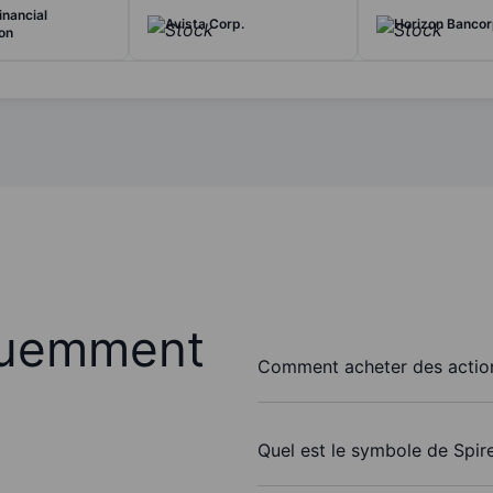
inancial
Avista Corp.
Horizon Bancorp
on
quemment
Comment acheter des actions
Quel est le symbole de Spire