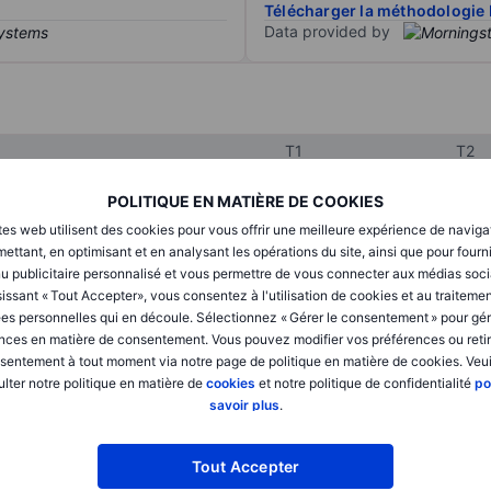
Télécharger la méthodologie 
Data provided by
T1
T2
POLITIQUE EN MATIÈRE DE COOKIES
XXXXXXX
XXXXXXX
tes web utilisent des cookies pour vous offrir une meilleure expérience de naviga
ettant, en optimisant et en analysant les opérations du site, ainsi que pour fourn
XXXXXXX
XXXXXXX
u publicitaire personnalisé et vous permettre de vous connecter aux médias soci
issant « Tout Accepter», vous consentez à l'utilisation de cookies et au traiteme
XXXXXXX
XXXXXXX
es personnelles qui en découle. Sélectionnez « Gérer le consentement » pour gér
nces en matière de consentement. Vous pouvez modifier vos préférences ou retir
sentement à tout moment via notre page de politique en matière de cookies. Veui
lter notre politique en matière de
cookies
et notre politique de confidentialité
po
XXXXXXX
XXXXXXX
savoir plus
.
XXXXXXX
XXXXXXX
Tout Accepter