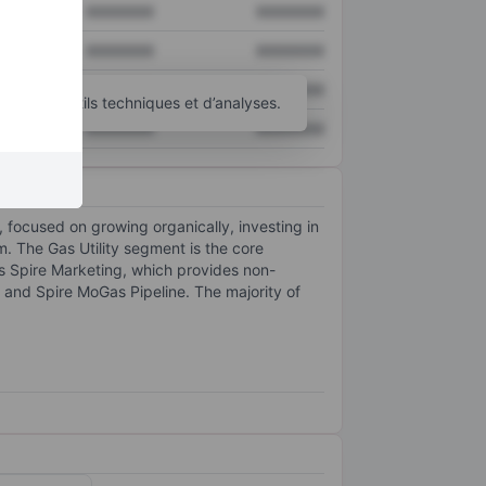
XXXXXXX
XXXXXXX
XXXXXXX
XXXXXXX
XXXXXXX
XXXXXXX
’autres outils techniques et d’analyses.
XXXXXXX
XXXXXXX
, focused on growing organically, investing in
m. The Gas Utility segment is the core
s Spire Marketing, which provides non-
 and Spire MoGas Pipeline. The majority of