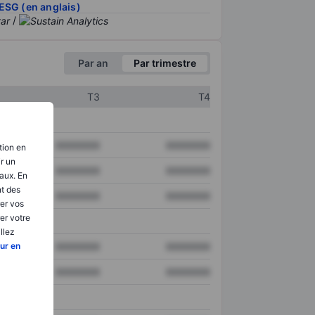
ESG (en anglais)
/
Par an
Par trimestre
T3
T4
XXXXXXX
XXXXXXX
tion en
ir un
XXXXXXX
XXXXXXX
aux. En
nt des
XXXXXXX
XXXXXXX
er vos
er votre
llez
ur en
XXXXXXX
XXXXXXX
XXXXXXX
XXXXXXX