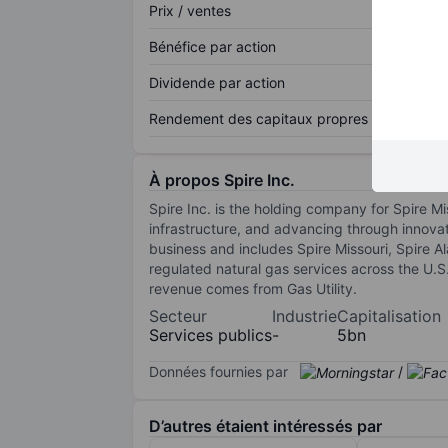
Prix / ventes
Bénéfice par action
Dividende par action
Rendement des capitaux propres
À propos Spire Inc.
Spire Inc. is the holding company for Spire Mi
infrastructure, and advancing through innovat
business and includes Spire Missouri, Spire
regulated natural gas services across the U.
revenue comes from Gas Utility.
Secteur
Industrie
Capitalisation
Services publics
-
5bn
Données fournies par
/
D’autres étaient intéressés par