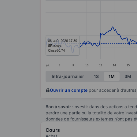
Line chart with 295 data points.
The chart has 1 X axis displaying categ
The chart has 1 Y axis displaying value
06-août-2026 17:30
SR:xnys
Close
80,74
juil.
8
9
10
13
14
15
End of interactive chart.
Intra-journalier
1S
1M
3M
Ouvrir un compte
pour accéder à d’autres 
Bon à savoir :
Investir dans des actions a te
perdre une partie ou la totalité de votre inve
données de fournisseurs externes n’ont pas é
Cours
Achat