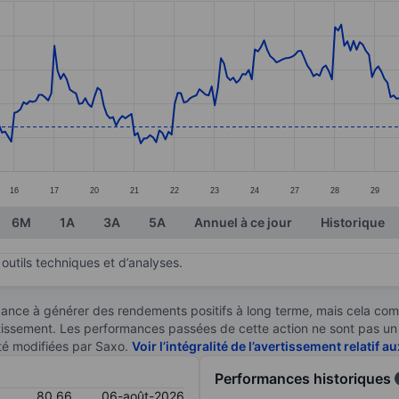
ories.
s. Data ranges from 79.23 to 84.39.
16
17
20
21
22
23
24
27
28
29
6M
1A
3A
5A
Annuel à ce jour
Historique
outils techniques et d’analyses.
ndance à générer des rendements positifs à long terme, mais cela c
stissement. Les performances passées de cette action ne sont pas un i
té modifiées par Saxo.
Voir l’intégralité de l’avertissement relatif 
Performances historiques
80,66
06-août-2026