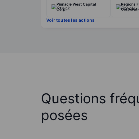
Pinnacle West Capital
Regions F
Corp.
Corporati
Voir toutes les actions
Questions fré
posées