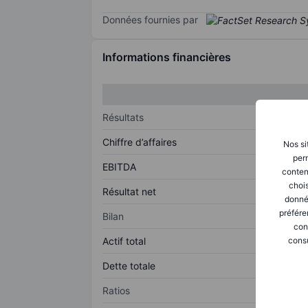
Données fournies par
Informations financières
Résultats
Chiffre d’affaires
Nos si
perm
EBITDA
conten
chois
Résultat net
donné
préfére
Bilan
con
consu
Actif total
Dette totale
Ratios