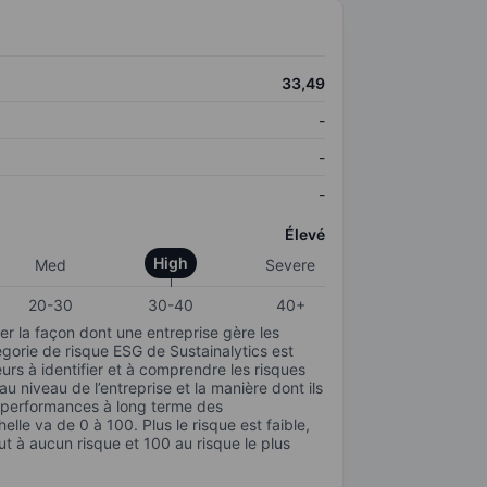
33,49
-
-
-
Élevé
High
Med
Severe
20-30
30-40
40+
r la façon dont une entreprise gère les
gorie de risque ESG de Sustainalytics est
urs à identifier et à comprendre les risques
 niveau de l’entreprise et la manière dont ils
s performances à long terme des
elle va de 0 à 100. Plus le risque est faible,
ut à aucun risque et 100 au risque le plus