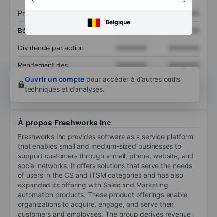
Prix / ventes
XXXXXXX
XXXXXXX
Belgique
Bénéfice par action
XXXXXXX
XXXXXXX
Dividende par action
XXXXXXX
XXXXXXX
Rendement des
XXXXXXX
XXXXXXX
capitaux propres
Ouvrir un compte
pour accéder à d’autres outils
techniques et d’analyses.
À propos Freshworks Inc
Freshworks Inc provides software as a service platform
that enables small and medium-sized businesses to
support customers through e-mail, phone, website, and
social networks. It offers solutions that serve the needs
of users in the CS and ITSM categories and has also
expanded its offering with Sales and Marketing
automation products. These product offerings enable
organizations to acquire, engage, and serve their
customers and employees. The group derives revenue