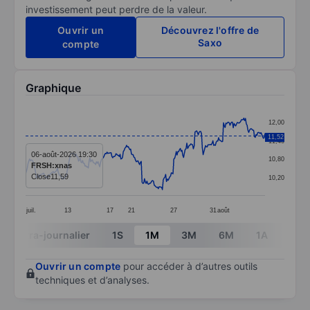
investissement peut perdre de la valeur.
Ouvrir un
Découvrez l'offre de
Saxo
compte
Graphique
Chart
12,00
Line chart with 295 data points.
11,52
11,40
The chart has 1 X axis displaying categories.
06-août-2026 19:30
10,80
FRSH:xnas
The chart has 1 Y axis displaying values. Data ranges 
Close
11,59
10,20
juil.
13
17
21
27
31
août
End of interactive chart.
Intra-journalier
1S
1M
3M
6M
1A
3A
Ouvrir un compte
pour accéder à d’autres outils
techniques et d’analyses.