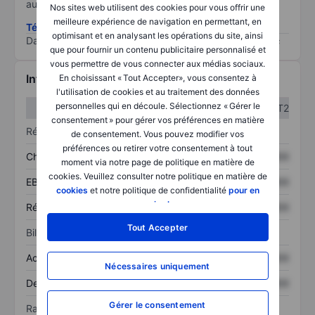
au risque le plus élevé).
Nos sites web utilisent des cookies pour vous offrir une
meilleure expérience de navigation en permettant, en
Télécharger la méthodologie ESG (en anglais)
optimisant et en analysant les opérations du site, ainsi
Data provided by
/
que pour fournir un contenu publicitaire personnalisé et
vous permettre de vous connecter aux médias sociaux.
Informations financières
En choisissant « Tout Accepter», vous consentez à
l'utilisation de cookies et au traitement des données
personnelles qui en découle. Sélectionnez « Gérer le
T1
T2
consentement » pour gérer vos préférences en matière
Résultats
de consentement. Vous pouvez modifier vos
préférences ou retirer votre consentement à tout
Chiffre d’affaires
XXXXXXX
XXXXXXX
moment via notre page de politique en matière de
cookies. Veuillez consulter notre politique en matière de
EBITDA
XXXXXXX
XXXXXXX
cookies
et notre politique de confidentialité
pour en
savoir plus
.
Résultat net
XXXXXXX
XXXXXXX
Tout Accepter
Bilan
Actif total
XXXXXXX
XXXXXXX
Nécessaires uniquement
Dette totale
XXXXXXX
XXXXXXX
Gérer le consentement
Ratios