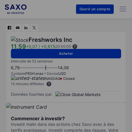
Ouvrir un compte
Freshworks Inc
11,59
+0,07
/
+0,61%
20:00:00
Acheter
Intervalle de 52 semaines
6,79
14,06
Symbole
FRSH:xnas
Devise
USD
NASDAQ
Closed
15 minutes différées
Données fournies par
Commencer à investir?
Investir malin dans des actions chez Saxo avec à des
tarrifs avantageux. Investir comporte des risques. Votre