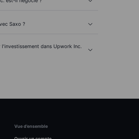
. est-il négocié ?
avec Saxo ?
r l'investissement dans Upwork Inc.
Vue d’ensemble
Ouvrir un compte