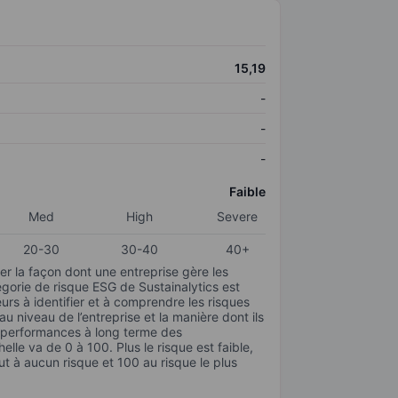
15,19
-
-
-
Faible
Med
High
Severe
20-30
30-40
40+
r la façon dont une entreprise gère les
gorie de risque ESG de Sustainalytics est
urs à identifier et à comprendre les risques
 niveau de l’entreprise et la manière dont ils
s performances à long terme des
elle va de 0 à 100. Plus le risque est faible,
ut à aucun risque et 100 au risque le plus