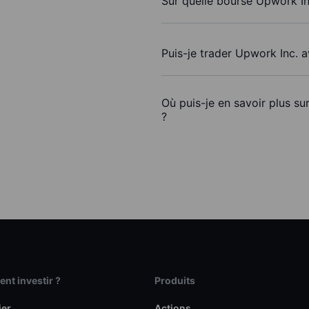
Sur quelle bourse Upwork Inc
Puis-je trader Upwork Inc. 
Où puis-je en savoir plus su
?
t investir ?
Produits
ier
Actions