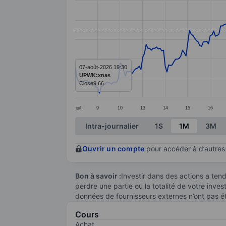
Line chart with 299 data points.
The chart has 1 X axis displaying categ
The chart has 1 Y axis displaying value
07-août-2026 19:30
UPWK:xnas
Close
9,66
juil.
9
10
13
14
15
16
End of interactive chart.
Intra-journalier
1S
1M
3M
Ouvrir un compte
pour accéder à d’autres 
Bon à savoir :
Investir dans des actions a te
perdre une partie ou la totalité de votre inve
données de fournisseurs externes n’ont pas é
Cours
Achat