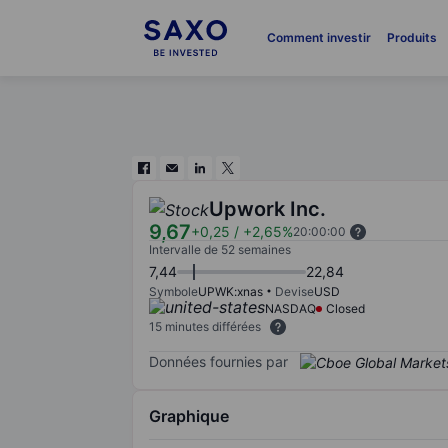
Comment investir
Produits
Upwork Inc.
9,67
+0,25
/
+2,65%
20:00:00
Intervalle de 52 semaines
7,44
22,84
Symbole
UPWK:xnas
Devise
USD
NASDAQ
Closed
15 minutes différées
Données fournies par
Graphique
Chart