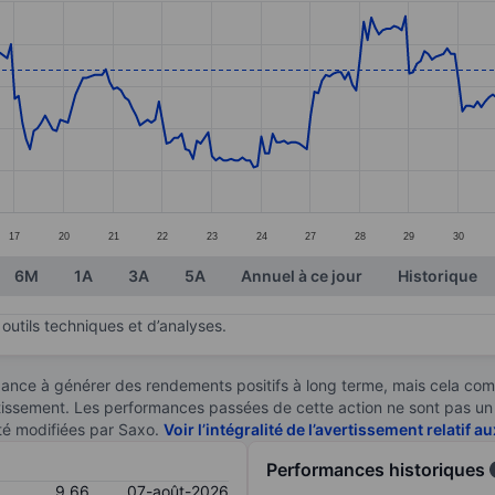
ories.
s. Data ranges from 8.46 to 9.86.
17
20
21
22
23
24
27
28
29
30
6M
1A
3A
5A
Annuel à ce jour
Historique
outils techniques et d’analyses.
ndance à générer des rendements positifs à long terme, mais cela c
stissement. Les performances passées de cette action ne sont pas un i
té modifiées par Saxo.
Voir l’intégralité de l’avertissement relatif 
Performances historiques
9,66
07-août-2026