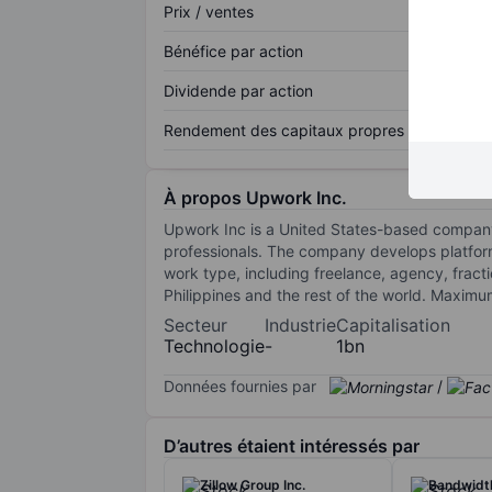
Prix / ventes
Bénéfice par action
Dividende par action
Rendement des capitaux propres
À propos Upwork Inc.
Upwork Inc is a United States-based company 
professionals. The company develops platfor
work type, including freelance, agency, fract
Philippines and the rest of the world. Maxim
Secteur
Industrie
Capitalisation
Technologie
-
1bn
Données fournies par
/
D’autres étaient intéressés par
Zillow Group Inc.
Bandwidth