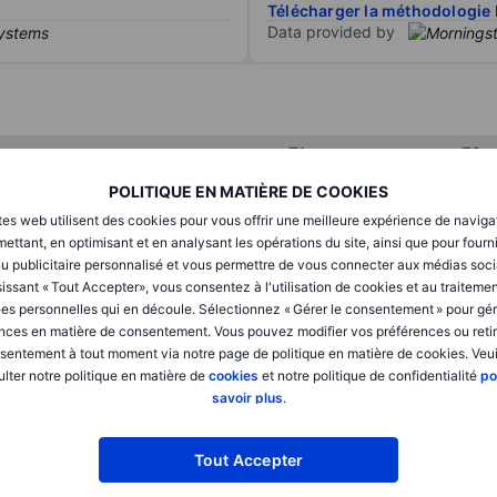
Télécharger la méthodologie 
Data provided by
T1
T2
POLITIQUE EN MATIÈRE DE COOKIES
tes web utilisent des cookies pour vous offrir une meilleure expérience de naviga
XXXXXXX
XXXXXXX
ettant, en optimisant et en analysant les opérations du site, ainsi que pour fourn
u publicitaire personnalisé et vous permettre de vous connecter aux médias soci
XXXXXXX
XXXXXXX
issant « Tout Accepter», vous consentez à l'utilisation de cookies et au traiteme
XXXXXXX
XXXXXXX
es personnelles qui en découle. Sélectionnez « Gérer le consentement » pour gér
nces en matière de consentement. Vous pouvez modifier vos préférences ou retir
sentement à tout moment via notre page de politique en matière de cookies. Veui
lter notre politique en matière de
cookies
et notre politique de confidentialité
po
XXXXXXX
XXXXXXX
savoir plus
.
XXXXXXX
XXXXXXX
Tout Accepter