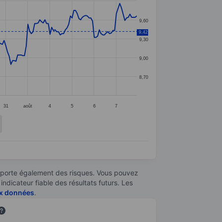
9,60
9,42
9,30
9,00
8,70
31
août
4
5
6
7
omporte également des risques. Vous pouvez
ndicateur fiable des résultats futurs. Les
aux données
.