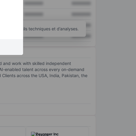
XXXXXXX
XXXXXXX
XXXXXXX
XXXXXXX
XXXXXXX
XXXXXXX
’autres outils techniques et d’analyses.
XXXXXXX
XXXXXXX
d and work with skilled independent
 AI-enabled talent across every on-demand
Clients across the USA, India, Pakistan, the
Payoneer Inc