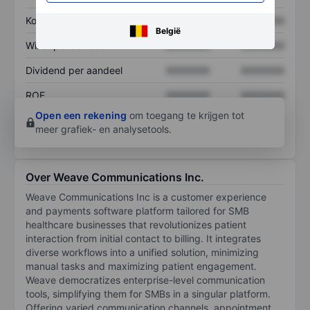
Koers/omzetratio
XXXXXXX
XXXXXXX
België
Winst per aandeel
XXXXXXX
XXXXXXX
Dividend per aandeel
XXXXXXX
XXXXXXX
ROE
XXXXXXX
XXXXXXX
Open een rekening
om toegang te krijgen tot
meer grafiek- en analysetools.
Over Weave Communications Inc.
Weave Communications Inc is a customer experience
and payments software platform tailored for SMB
healthcare businesses that revolutionizes patient
interaction from initial contact to billing. It integrates
diverse workflows into a unified solution, minimizing
manual tasks and maximizing patient engagement.
Weave democratizes enterprise-level communication
tools, simplifying them for SMBs in a singular platform.
Offering varied communication channels, appointment