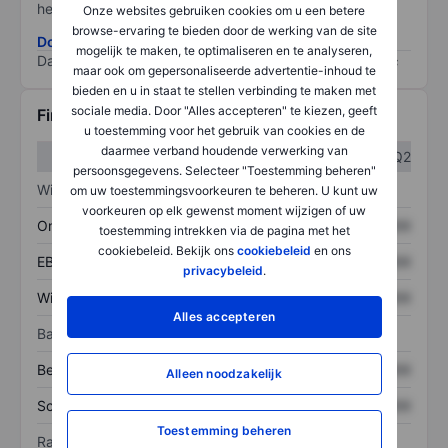
het grootste risico).
Onze websites gebruiken cookies om u een betere
browse-ervaring te bieden door de werking van de site
Download de ESG-risicomethodologie
mogelijk te maken, te optimaliseren en te analyseren,
Data provided by
/
maar ook om gepersonaliseerde advertentie-inhoud te
bieden en u in staat te stellen verbinding te maken met
sociale media. Door "Alles accepteren" te kiezen, geeft
Financiële gegevens
u toestemming voor het gebruik van cookies en de
daarmee verband houdende verwerking van
Q1
Q2
persoonsgegevens. Selecteer "Toestemming beheren"
Winst/verlies
om uw toestemmingsvoorkeuren te beheren. U kunt uw
voorkeuren op elk gewenst moment wijzigen of uw
Omzet
XXXXXXX
XXXXXXX
toestemming intrekken via de pagina met het
cookiebeleid. Bekijk ons
cookiebeleid
en ons
EBITDA
XXXXXXX
XXXXXXX
privacybeleid
.
Winst
XXXXXXX
XXXXXXX
Alles accepteren
Balans
Bezittingen
XXXXXXX
XXXXXXX
Alleen noodzakelijk
Schulden
XXXXXXX
XXXXXXX
Toestemming beheren
Ratio's