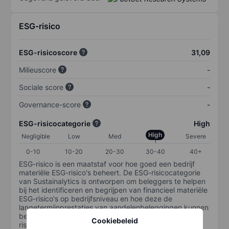
ESG-risico
ESG-risicoscore
31,09
Milieuscore
-
Sociale score
-
Governance-score
-
ESG-risicocategorie
High
High
Negligible
Low
Med
Severe
0-10
10-20
20-30
30-40
40+
ESG-risico is een maatstaf voor hoe goed een bedrijf
materiële ESG-risico's beheert. De ESG-risicocategorie
van Sustainalytics is ontworpen om beleggers te helpen
bij het identificeren en begrijpen van financieel materiële
ESG-risico's op bedrijfsniveau en hoe deze de
langetermijnprestaties van aandelenbeleggingen kunnen
beïnvloeden. De schaal loopt van 0-100. Hoe lager het
Cookiebeleid
risico, hoe beter (0 staat voor geen risico en 100 voor