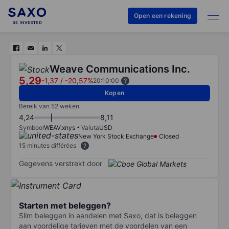
Open een rekening
Weave Communications Inc.
5,29
-1,37
/
-20,57%
20:10:00
Kopen
Bereik van 52 weken
4,24
8,11
Symbool
WEAV:xnys
Valuta
USD
New York Stock Exchange
Closed
15 minutes différées
Gegevens verstrekt door
Starten met beleggen?
Slim beleggen in aandelen met Saxo, dat is beleggen
aan voordelige tarieven met de voordelen van een