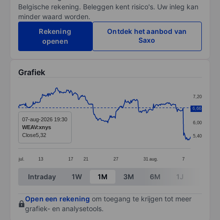
Belgische rekening. Beleggen kent risico's. Uw inleg kan
minder waard worden.
Rekening
Ontdek het aanbod van
Saxo
openen
Grafiek
Chart
7,20
Line chart with 299 data points.
6,66
6,60
The chart has 1 X axis displaying categories.
07-aug-2026 19:30
6,00
WEAV:xnys
The chart has 1 Y axis displaying values. Data ranges 
Close
5,32
5,40
jul.
13
17
21
27
31
aug.
7
End of interactive chart.
Intraday
1W
1M
3M
6M
1J
3J
Open een rekening
om toegang te krijgen tot meer
grafiek- en analysetools.