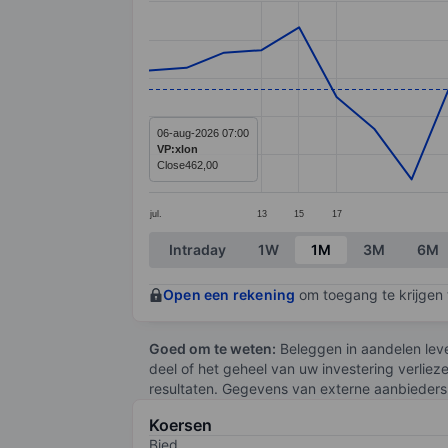
Line chart with 28 data points.
The chart has 1 X axis displaying categ
The chart has 1 Y axis displaying valu
06-aug-2026 07:00
VP:xlon
Close
462,00
jul.
13
15
17
End of interactive chart.
Intraday
1W
1M
3M
6M
Open een rekening
om toegang te krijgen t
Goed om te weten:
Beleggen in aandelen leve
deel of het geheel van uw investering verliez
resultaten. Gegevens van externe aanbieders 
Koersen
Bied