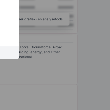
XXXXXXX
XXXXXXX
XXXXXXX
XXXXXXX
ijgen tot meer grafiek- en analysetools.
XXXXXXX
XXXXXXX
including UK Forks, Groundforce, Airpac
tion, housebuilding, energy, and Other
r, and International.