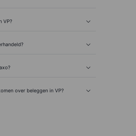
an VP?
erhandeld?
Saxo?
komen over beleggen in VP?