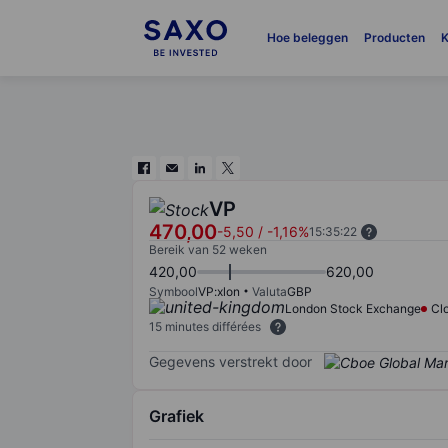
Hoe beleggen
Producten
K
VP
470,00
-5,50
/
-1,16%
15:35:22
Bereik van 52 weken
420,00
620,00
Symbool
VP:xlon
Valuta
GBP
London Stock Exchange
Cl
15 minutes différées
Gegevens verstrekt door
Grafiek
Chart