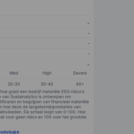
-
-
-
-
-
Med
High
Severe
20-30
30-40
40+
 hoe goed een bedrijf materiële ESG-risico's
e van Sustainalytics is ontworpen om
tificeren en begrijpen van financieel materiële
en hoe deze de langetermijnprestaties van
ïnvloeden. De schaal loopt van 0-100. Hoe
taat voor geen risico en 100 voor het grootste
hodologie