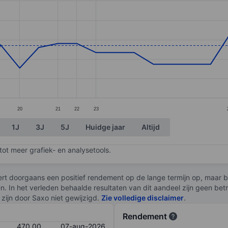
ories.
es. Data ranges from 440 to 500.
20
21
22
23
1J
3J
5J
Huidge jaar
Altijd
ot meer grafiek- en analysetools.
rt doorgaans een positief rendement op de lange termijn op, maar br
en. In het verleden behaalde resultaten van dit aandeel zijn geen be
zijn door Saxo niet gewijzigd.
Zie volledige disclaimer
.
Rendement
470,00
07-aug-2026