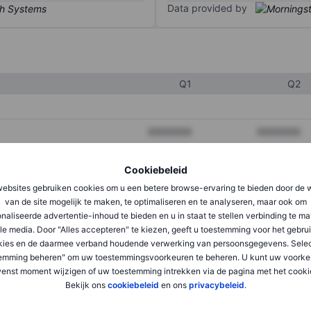
Data provided by
Q1
Q2
XXXXXXX
XXXXXXX
XXXXXXX
XXXXXXX
Cookiebeleid
XXXXXXX
XXXXXXX
ebsites gebruiken cookies om u een betere browse-ervaring te bieden door de 
van de site mogelijk te maken, te optimaliseren en te analyseren, maar ook om
naliseerde advertentie-inhoud te bieden en u in staat te stellen verbinding te m
le media. Door "Alles accepteren" te kiezen, geeft u toestemming voor het gebru
XXXXXXX
XXXXXXX
kies en de daarmee verband houdende verwerking van persoonsgegevens. Selec
XXXXXXX
XXXXXXX
emming beheren" om uw toestemmingsvoorkeuren te beheren. U kunt uw voorke
enst moment wijzigen of uw toestemming intrekken via de pagina met het cooki
Bekijk ons
cookiebeleid
en ons
privacybeleid
.
XXXXXXX
XXXXXXX