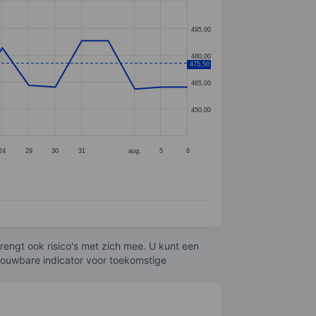
495,00
480,00
475,50
465,00
450,00
24
29
30
31
aug.
5
6
engt ook risico's met zich mee. U kunt een
trouwbare indicator voor toekomstige