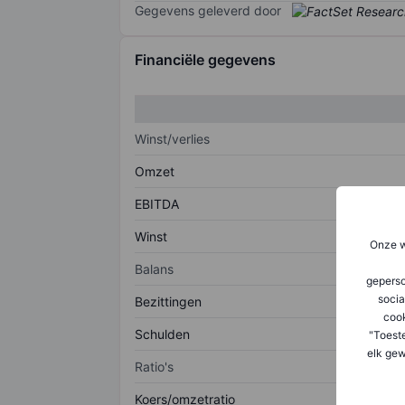
Gegevens geleverd door
Financiële gegevens
Winst/verlies
Omzet
EBITDA
Winst
Onze w
Balans
geperso
socia
Bezittingen
coo
Schulden
"Toest
elk gew
Ratio's
Koers/omzetratio