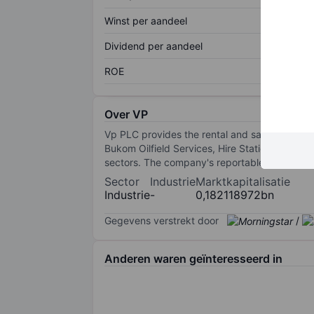
Winst per aandeel
Dividend per aandeel
ROE
Over VP
Vp PLC provides the rental and sale of equip
Bukom Oilfield Services, Hire Station, Torrent
sectors. The company's reportable segments ar
Sector
Industrie
Marktkapitalisatie
Industrie
-
0,182118972bn
Gegevens verstrekt door
/
Anderen waren geïnteresseerd in