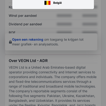
België
Koers/omzetratio
XXXXXXX
XXXXXXX
Winst per aandeel
XXXXXXX
XXXXXXX
Dividend per aandeel
XXXXXXX
XXXXXXX
ROE
XXXXXXX
XXXXXXX
Open een rekening
om toegang te krijgen tot
meer grafiek- en analysetools.
Over VEON Ltd - ADR
VEON Ltd is a United Arab Emirates-based digital
operator providing connectivity and Internet services to
corporations and individuals. The company offers mobile
and fixed-line telecommunications services through a
range of traditional and broadband mobile technologies.
The company's reportable segments consist of the
following five segments: Pakistan, Ukraine, Kazakhstan,
Bangladesh, and Uzbekistan. It provides its services
under the Beeline, Kyivstar, Banglalink, and Jazz brands.