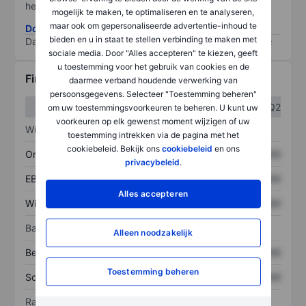
het grootste risico).
mogelijk te maken, te optimaliseren en te analyseren,
maar ook om gepersonaliseerde advertentie-inhoud te
Download de ESG-risicomethodologie
bieden en u in staat te stellen verbinding te maken met
Data provided by
/
sociale media. Door "Alles accepteren" te kiezen, geeft
u toestemming voor het gebruik van cookies en de
Financiële gegevens
daarmee verband houdende verwerking van
persoonsgegevens. Selecteer "Toestemming beheren"
Q1
Q2
om uw toestemmingsvoorkeuren te beheren. U kunt uw
voorkeuren op elk gewenst moment wijzigen of uw
Winst/verlies
toestemming intrekken via de pagina met het
cookiebeleid. Bekijk ons
cookiebeleid
en ons
Omzet
XXXXXXX
XXXXXXX
privacybeleid
.
EBITDA
XXXXXXX
XXXXXXX
Alles accepteren
Winst
XXXXXXX
XXXXXXX
Balans
Alleen noodzakelijk
Bezittingen
XXXXXXX
XXXXXXX
Toestemming beheren
Schulden
XXXXXXX
XXXXXXX
Ratio's