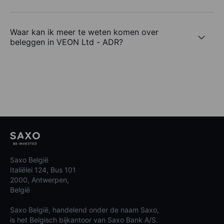
Waar kan ik meer te weten komen over
beleggen in VEON Ltd - ADR?
Saxo België
Italiëlei 124, Bus 101
2000, Antwerpen,
België
Saxo België, handelend onder de naam Saxo,
is het Belgisch bijkantoor van Saxo Bank A/S.