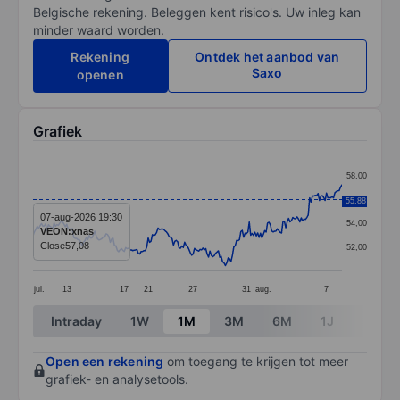
Belgische rekening. Beleggen kent risico's. Uw inleg kan
minder waard worden.
Rekening
Ontdek het aanbod van
Saxo
openen
Grafiek
Chart
58,00
Line chart with 221 data points.
56,00
55,88
The chart has 1 X axis displaying categories.
07-aug-2026 19:30
54,00
VEON:xnas
The chart has 1 Y axis displaying values. Data ranges
Close
57,08
52,00
jul.
13
17
21
27
31
aug.
7
End of interactive chart.
Intraday
1W
1M
3M
6M
1J
3J
Open een rekening
om toegang te krijgen tot meer
grafiek- en analysetools.