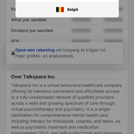
Koers/omzetratio
XXXXXXX
XXXXXXX
België
Winst per aandeel
XXXXXXX
XXXXXXX
Dividend per aandeel
XXXXXXX
XXXXXXX
ROE
XXXXXXX
XXXXXXX
Open een rekening
om toegang te krijgen tot
meer grafiek- en analysetools.
Over Talkspace Inc.
Talkspace Inc is a virtual behavioral healthcare company
offering its members convenient and affordable access
to a fully-credentialed network of qualified providers
across a wide and growing spectrum of care through
virtual psychotherapy and psychiatry. It is a single
destination for comprehensive mental health care,
including therapy for individuals, couples, and teens, as
well as psychiatric treatment and medication
management (18+), and self-guided tools and resources.