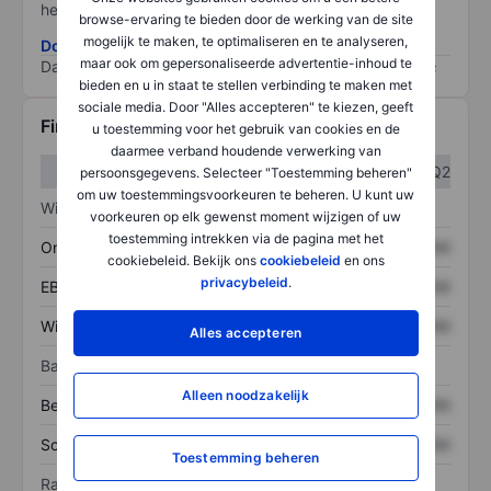
het grootste risico).
browse-ervaring te bieden door de werking van de site
mogelijk te maken, te optimaliseren en te analyseren,
Download de ESG-risicomethodologie
maar ook om gepersonaliseerde advertentie-inhoud te
Data provided by
/
bieden en u in staat te stellen verbinding te maken met
sociale media. Door "Alles accepteren" te kiezen, geeft
Financiële gegevens
u toestemming voor het gebruik van cookies en de
daarmee verband houdende verwerking van
Q1
Q2
persoonsgegevens. Selecteer "Toestemming beheren"
om uw toestemmingsvoorkeuren te beheren. U kunt uw
Winst/verlies
voorkeuren op elk gewenst moment wijzigen of uw
toestemming intrekken via de pagina met het
Omzet
XXXXXXX
XXXXXXX
cookiebeleid. Bekijk ons
cookiebeleid
en ons
privacybeleid
.
EBITDA
XXXXXXX
XXXXXXX
Winst
XXXXXXX
XXXXXXX
Alles accepteren
Balans
Alleen noodzakelijk
Bezittingen
XXXXXXX
XXXXXXX
Schulden
XXXXXXX
XXXXXXX
Toestemming beheren
Ratio's