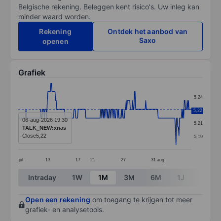
Belgische rekening. Beleggen kent risico's. Uw inleg kan
minder waard worden.
Rekening
Ontdek het aanbod van
Saxo
openen
Grafiek
Chart
5,24
Line chart with 293 data points.
5,22
5,22
The chart has 1 X axis displaying categories.
06-aug-2026 19:30
5,21
TALK_NEW:xnas
The chart has 1 Y axis displaying values. Data ranges 
Close
5,22
5,19
jul.
13
17
21
27
31
aug.
End of interactive chart.
Intraday
1W
1M
3M
6M
1J
3J
Open een rekening
om toegang te krijgen tot meer
grafiek- en analysetools.