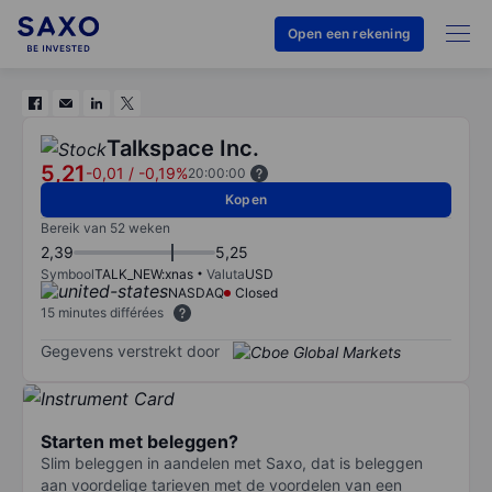
Open een rekening
Talkspace Inc.
5,21
-0,01
/
-0,19%
20:00:00
Kopen
Bereik van 52 weken
2,39
5,25
Symbool
TALK_NEW:xnas
Valuta
USD
NASDAQ
Closed
15 minutes différées
Gegevens verstrekt door
Starten met beleggen?
Slim beleggen in aandelen met Saxo, dat is beleggen
aan voordelige tarieven met de voordelen van een