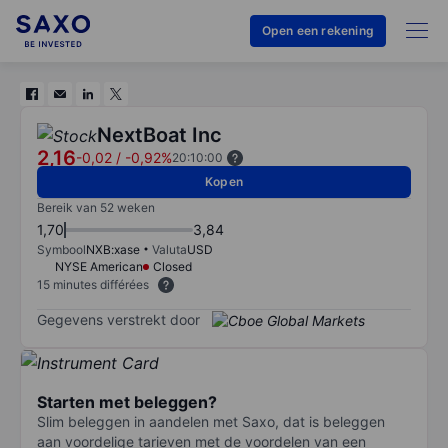
Open een rekening
NextBoat Inc
2,16
-0,02
/
-0,92%
20:10:00
Kopen
Bereik van 52 weken
1,70
3,84
Symbool
NXB:xase
Valuta
USD
NYSE American
Closed
15 minutes différées
Gegevens verstrekt door
Starten met beleggen?
Slim beleggen in aandelen met Saxo, dat is beleggen
aan voordelige tarieven met de voordelen van een