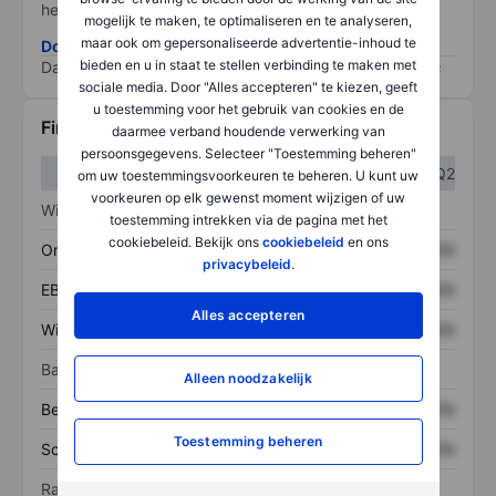
het grootste risico).
mogelijk te maken, te optimaliseren en te analyseren,
maar ook om gepersonaliseerde advertentie-inhoud te
Download de ESG-risicomethodologie
bieden en u in staat te stellen verbinding te maken met
Data provided by
/
sociale media. Door "Alles accepteren" te kiezen, geeft
u toestemming voor het gebruik van cookies en de
Financiële gegevens
daarmee verband houdende verwerking van
persoonsgegevens. Selecteer "Toestemming beheren"
Q1
Q2
om uw toestemmingsvoorkeuren te beheren. U kunt uw
voorkeuren op elk gewenst moment wijzigen of uw
Winst/verlies
toestemming intrekken via de pagina met het
cookiebeleid. Bekijk ons
cookiebeleid
en ons
Omzet
XXXXXXX
XXXXXXX
privacybeleid
.
EBITDA
XXXXXXX
XXXXXXX
Alles accepteren
Winst
XXXXXXX
XXXXXXX
Balans
Alleen noodzakelijk
Bezittingen
XXXXXXX
XXXXXXX
Toestemming beheren
Schulden
XXXXXXX
XXXXXXX
Ratio's