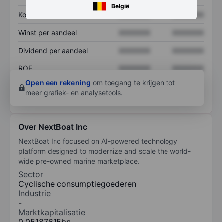
België
Koers/omzetratio
XXXXXXX
XXXXXXX
Winst per aandeel
XXXXXXX
XXXXXXX
Dividend per aandeel
XXXXXXX
XXXXXXX
ROE
XXXXXXX
XXXXXXX
Open een rekening
om toegang te krijgen tot
meer grafiek- en analysetools.
Over NextBoat Inc
NextBoat Inc focused on AI-powered technology
platform designed to modernize and scale the world-
wide pre-owned marine marketplace.
Sector
Cyclische consumptiegoederen
Industrie
-
Marktkapitalisatie
0,05187615bn