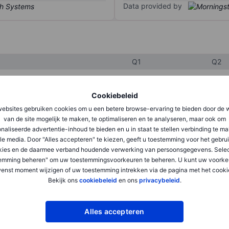
Data provided by
Q1
Q2
Cookiebeleid
XXXXXXX
XXXXXXX
ebsites gebruiken cookies om u een betere browse-ervaring te bieden door de 
XXXXXXX
XXXXXXX
van de site mogelijk te maken, te optimaliseren en te analyseren, maar ook om
naliseerde advertentie-inhoud te bieden en u in staat te stellen verbinding te m
XXXXXXX
XXXXXXX
le media. Door "Alles accepteren" te kiezen, geeft u toestemming voor het gebru
kies en de daarmee verband houdende verwerking van persoonsgegevens. Selec
emming beheren" om uw toestemmingsvoorkeuren te beheren. U kunt uw voorke
enst moment wijzigen of uw toestemming intrekken via de pagina met het cooki
XXXXXXX
XXXXXXX
Bekijk ons
cookiebeleid
en ons
privacybeleid
.
XXXXXXX
XXXXXXX
Alles accepteren
XXXXXXX
XXXXXXX