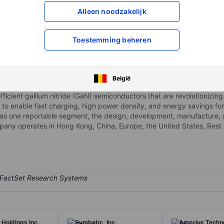
Alleen noodzakelijk
XXXXXXX
XXXXXXX
XXXXXXX
XXXXXXX
Open een rekening
om toegang te kr
Toestemming beheren
XXXXXXX
XXXXXXX
België
icient gallium nitride (GaN) semiconductors that are revolutionizin
 to enable fast charging, high power density, and energy savings for
 one reportable segment, the design, development, manufacture, an
any operates in Hong Kong, China, Europe, the United States, Rest o
 Holdings Inc.
Symbotic, Inc.
Amprius Techno