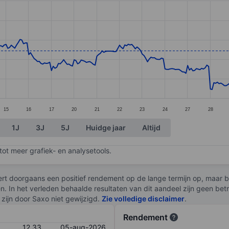
ories.
s. Data ranges from 9.67 to 16.02.
15
16
17
20
21
22
23
24
27
28
1J
3J
5J
Huidge jaar
Altijd
ot meer grafiek- en analysetools.
rt doorgaans een positief rendement op de lange termijn op, maar br
en. In het verleden behaalde resultaten van dit aandeel zijn geen be
zijn door Saxo niet gewijzigd.
Zie volledige disclaimer
.
Rendement
12,33
05-aug-2026