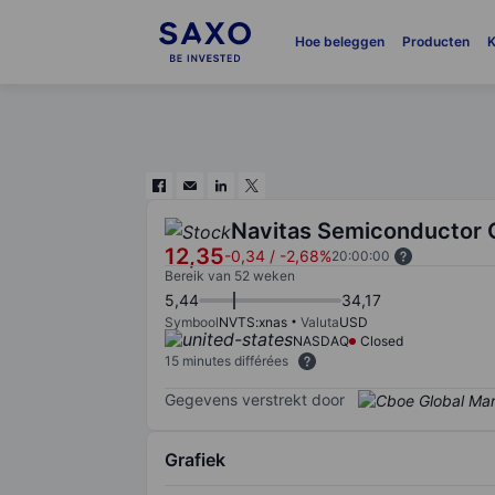
Hoe beleggen
Producten
K
Navitas Semiconductor 
12,35
-0,34
/
-2,68%
20:00:00
Bereik van 52 weken
5,44
34,17
Symbool
NVTS:xnas
Valuta
USD
NASDAQ
Closed
15 minutes différées
Gegevens verstrekt door
Grafiek
Chart