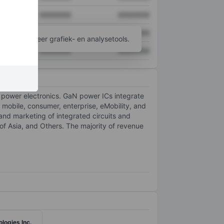
XXXXXXX
XXXXXXX
XXXXXXX
XXXXXXX
ijgen tot meer grafiek- en analysetools.
XXXXXXX
XXXXXXX
g power electronics. GaN power ICs integrate
 mobile, consumer, enterprise, eMobility, and
d marketing of integrated circuits and
f Asia, and Others. The majority of revenue
logies Inc.