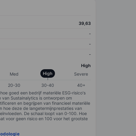
39,63
-
-
-
High
High
Med
Severe
20-30
30-40
40+
 hoe goed een bedrijf materiële ESG-risico's
e van Sustainalytics is ontworpen om
tificeren en begrijpen van financieel materiële
en hoe deze de langetermijnprestaties van
ïnvloeden. De schaal loopt van 0-100. Hoe
taat voor geen risico en 100 voor het grootste
hodologie