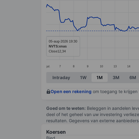
Line chart with 299 data points.
The chart has 1 X axis displaying categ
The chart has 1 Y axis displaying value
05-aug-2026 19:30
NVTS:xnas
Close
12,34
jul.
7
8
9
10
13
14
End of interactive chart.
Intraday
1W
1M
3M
6M
Open een rekening
om toegang te krijgen t
Goed om te weten:
Beleggen in aandelen leve
deel of het geheel van uw investering verliez
resultaten. Gegevens van externe aanbieders 
Koersen
Bied