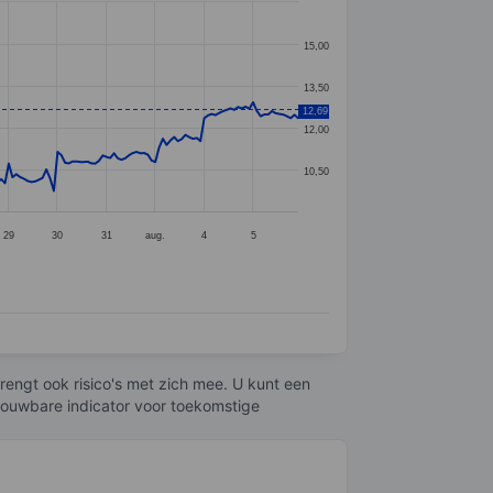
15,00
13,50
12,69
12,00
10,50
29
30
31
aug.
4
5
engt ook risico's met zich mee. U kunt een
trouwbare indicator voor toekomstige