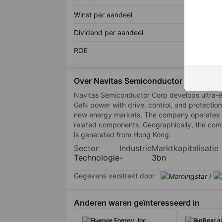
Winst per aandeel
Dividend per aandeel
ROE
Over Navitas Semiconductor Corp.
Navitas Semiconductor Corp develops ultra-eff
GaN power with drive, control, and protection
new energy markets. The company operates as
related components. Geographically, the comp
is generated from Hong Kong.
Sector
Industrie
Marktkapitalisatie
Technologie
-
3bn
Gegevens verstrekt door
/
Anderen waren geïnteresseerd in
Fluence Energy, Inc.
BigBear.ai