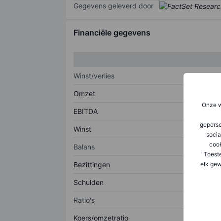
Gegevens geleverd door
Financiële gegevens
Winst/verlies
Omzet
Onze w
EBITDA
geperso
Winst
socia
coo
Balans
"Toest
elk gew
Bezittingen
Schulden
Ratio's
Koers/omzetratio