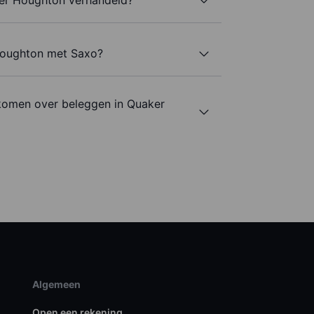
Houghton met Saxo?
komen over beleggen in Quaker
Algemeen
Open een rekening