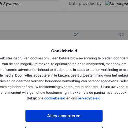
Data provided by
Q1
Q2
Cookiebeleid
XXXXXXX
XXXXXXX
ebsites gebruiken cookies om u een betere browse-ervaring te bieden door de 
van de site mogelijk te maken, te optimaliseren en te analyseren, maar ook om
XXXXXXX
XXXXXXX
naliseerde advertentie-inhoud te bieden en u in staat te stellen verbinding te m
XXXXXXX
XXXXXXX
le media. Door "Alles accepteren" te kiezen, geeft u toestemming voor het gebru
kies en de daarmee verband houdende verwerking van persoonsgegevens. Selec
emming beheren" om uw toestemmingsvoorkeuren te beheren. U kunt uw voorke
enst moment wijzigen of uw toestemming intrekken via de pagina met het cooki
XXXXXXX
XXXXXXX
Bekijk ons
cookiebeleid
en ons
privacybeleid
.
XXXXXXX
XXXXXXX
Alles accepteren
XXXXXXX
XXXXXXX