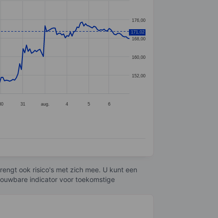
176,00
171,02
168,00
160,00
152,00
30
31
aug.
4
5
6
engt ook risico's met zich mee. U kunt een
trouwbare indicator voor toekomstige