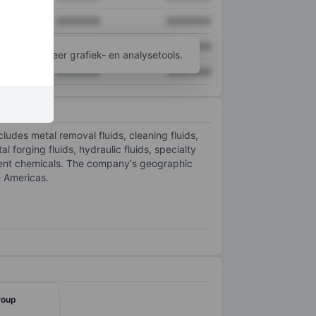
XXXXXXX
XXXXXXX
XXXXXXX
XXXXXXX
ijgen tot meer grafiek- en analysetools.
XXXXXXX
XXXXXXX
ludes metal removal fluids, cleaning fluids,
 forging fluids, hydraulic fluids, specialty
atment chemicals. The company's geographic
e Americas.
roup