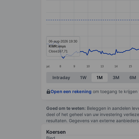
Line chart with 293 data points.
The chart has 1 X axis displaying categ
The chart has 1 Y axis displaying value
06-aug-2026 19:30
KWR:xnys
Close
167,71
jul.
8
9
10
13
14
15
End of interactive chart.
Intraday
1W
1M
3M
6M
Open een rekening
om toegang te krijgen t
Goed om te weten:
Beleggen in aandelen leve
deel of het geheel van uw investering verliez
resultaten. Gegevens van externe aanbieders 
Koersen
Bied