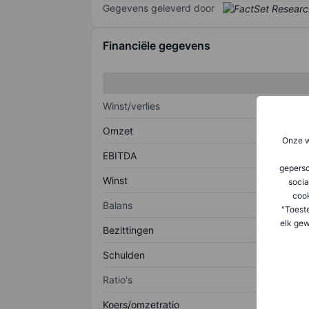
Gegevens geleverd door
Financiële gegevens
Winst/verlies
Omzet
Onze w
EBITDA
geperso
Winst
socia
coo
Balans
"Toest
elk gew
Bezittingen
Schulden
Ratio's
Koers/omzetratio