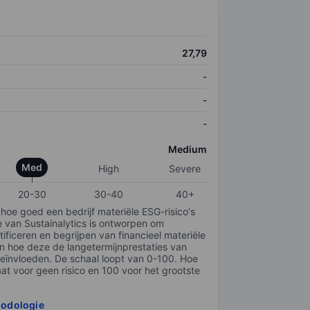
27,79
-
-
-
Medium
Med
High
Severe
20-30
30-40
40+
 hoe goed een bedrijf materiële ESG-risico's
e van Sustainalytics is ontworpen om
tificeren en begrijpen van financieel materiële
en hoe deze de langetermijnprestaties van
ïnvloeden. De schaal loopt van 0-100. Hoe
taat voor geen risico en 100 voor het grootste
hodologie