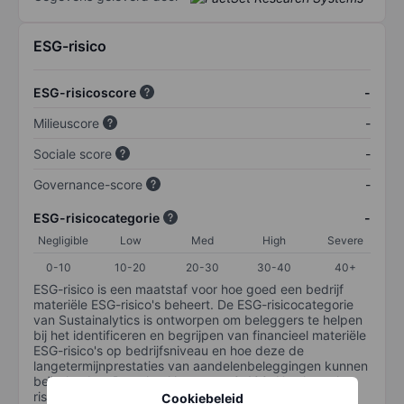
ESG-risico
ESG-risicoscore
-
Milieuscore
-
Sociale score
-
Governance-score
-
ESG-risicocategorie
-
Negligible
Low
Med
High
Severe
0-10
10-20
20-30
30-40
40+
ESG-risico is een maatstaf voor hoe goed een bedrijf
materiële ESG-risico's beheert. De ESG-risicocategorie
van Sustainalytics is ontworpen om beleggers te helpen
bij het identificeren en begrijpen van financieel materiële
ESG-risico's op bedrijfsniveau en hoe deze de
langetermijnprestaties van aandelenbeleggingen kunnen
beïnvloeden. De schaal loopt van 0-100. Hoe lager het
risico, hoe beter (0 staat voor geen risico en 100 voor
Cookiebeleid