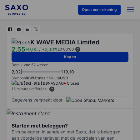
Open een rekening
K WAVE MEDIA Limited
2,55
+0,05
/
+2,00%
20:00:00
Kopen
Bereik van 52 weken
2,02
119,10
Symbool
KWM:xnas
Valuta
USD
NASDAQ
Closed
15 minutes différées
Gegevens verstrekt door
Starten met beleggen?
Slim beleggen in aandelen met Saxo, dat is beleggen
aan voordelige tarieven met de voordelen van een