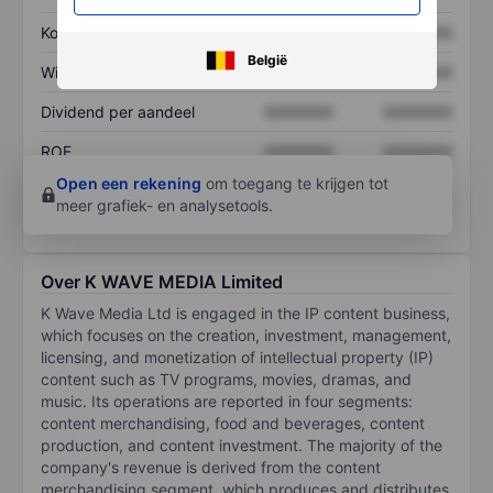
Koers/omzetratio
XXXXXXX
XXXXXXX
België
Winst per aandeel
XXXXXXX
XXXXXXX
Dividend per aandeel
XXXXXXX
XXXXXXX
ROE
XXXXXXX
XXXXXXX
Open een rekening
om toegang te krijgen tot
meer grafiek- en analysetools.
Over K WAVE MEDIA Limited
K Wave Media Ltd is engaged in the IP content business,
which focuses on the creation, investment, management,
licensing, and monetization of intellectual property (IP)
content such as TV programs, movies, dramas, and
music. Its operations are reported in four segments:
content merchandising, food and beverages, content
production, and content investment. The majority of the
company's revenue is derived from the content
merchandising segment, which produces and distributes