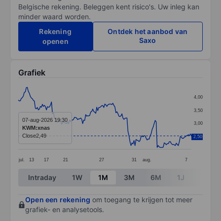
Belgische rekening. Beleggen kent risico's. Uw inleg kan
minder waard worden.
Rekening
Ontdek het aanbod van
Saxo
openen
Grafiek
Chart
4,00
Line chart with 173 data points.
3,50
The chart has 1 X axis displaying categories.
07-aug-2026 19:30
3,00
KWM:xnas
The chart has 1 Y axis displaying values. Data ranges 
Close
2,49
2,50
2,50
jul.
13
17
21
27
31
aug.
7
End of interactive chart.
Intraday
1W
1M
3M
6M
1J
3J
Open een rekening
om toegang te krijgen tot meer
grafiek- en analysetools.