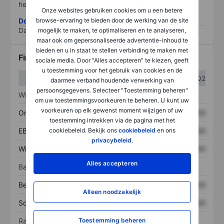
het grootste risico).
Onze websites gebruiken cookies om u een betere
browse-ervaring te bieden door de werking van de site
Download de ESG-risicomethodologie
Data provided by
/
mogelijk te maken, te optimaliseren en te analyseren,
maar ook om gepersonaliseerde advertentie-inhoud te
bieden en u in staat te stellen verbinding te maken met
Financiële gegevens
sociale media. Door "Alles accepteren" te kiezen, geeft
u toestemming voor het gebruik van cookies en de
Q1
Q2
daarmee verband houdende verwerking van
persoonsgegevens. Selecteer "Toestemming beheren"
Winst/verlies
om uw toestemmingsvoorkeuren te beheren. U kunt uw
voorkeuren op elk gewenst moment wijzigen of uw
Omzet
XXXXXXX
XXXXXXX
toestemming intrekken via de pagina met het
cookiebeleid. Bekijk ons
cookiebeleid
en ons
EBITDA
XXXXXXX
XXXXXXX
privacybeleid
.
Winst
XXXXXXX
XXXXXXX
Alles accepteren
Balans
Bezittingen
XXXXXXX
XXXXXXX
Alleen noodzakelijk
Schulden
XXXXXXX
XXXXXXX
Toestemming beheren
Ratio's