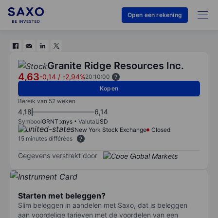
Open een rekening
Granite Ridge Resources Inc.
4,63
-0,14
/
-2,94%
20:10:00
Kopen
Bereik van 52 weken
4,18
6,14
Symbool
GRNT:xnys
Valuta
USD
New York Stock Exchange
Closed
15 minutes différées
Gegevens verstrekt door
Starten met beleggen?
Slim beleggen in aandelen met Saxo, dat is beleggen
aan voordelige tarieven met de voordelen van een