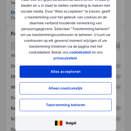
het grootste risico).
bieden en u in staat te stellen verbinding te maken met
sociale media. Door "Alles accepteren" te kiezen, geeft
Download de ESG-risicomethodologie
u toestemming voor het gebruik van cookies en de
Data provided by
/
daarmee verband houdende verwerking van
persoonsgegevens. Selecteer "Toestemming beheren"
Financiële gegevens
om uw toestemmingsvoorkeuren te beheren. U kunt uw
voorkeuren op elk gewenst moment wijzigen of uw
Q1
Q2
toestemming intrekken via de pagina met het
cookiebeleid. Bekijk ons
cookiebeleid
en ons
Winst/verlies
privacybeleid
.
Omzet
XXXXXXX
XXXXXXX
Alles accepteren
EBITDA
XXXXXXX
XXXXXXX
Winst
XXXXXXX
XXXXXXX
Alleen noodzakelijk
Balans
Toestemming beheren
Bezittingen
XXXXXXX
XXXXXXX
Schulden
XXXXXXX
XXXXXXX
België
Ratio's