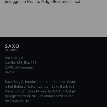
beleggen in Granite Ridge Resources Inc.?
Saxo België
Italiëlei 124, Bus 101
2000, Antwerpen,
België
Saxo België, handelend onder de naam Saxo,
is het Belgisch bijkantoor van Saxo Bank A/S.
Primair onder toezicht van de DFSA. In België
geregistreerd bij NBB en onder toezicht van
de FSMA en NBB.