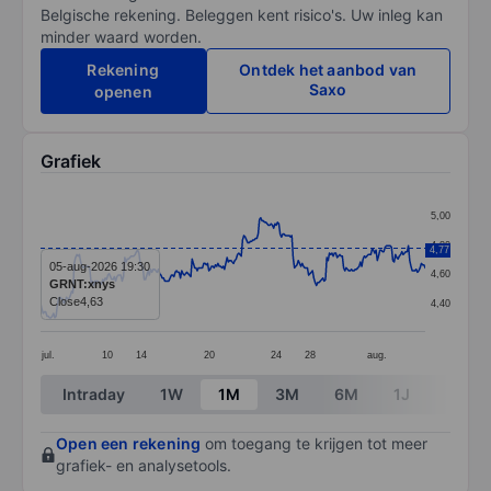
Belgische rekening. Beleggen kent risico's. Uw inleg kan
minder waard worden.
Rekening
Ontdek het aanbod van
Saxo
openen
Grafiek
Chart
5,00
Line chart with 298 data points.
4,80
4,77
The chart has 1 X axis displaying categories.
05-aug-2026 19:30
4,60
GRNT:xnys
The chart has 1 Y axis displaying values. Data ranges 
Close
4,63
4,40
jul.
10
14
20
24
28
aug.
End of interactive chart.
Intraday
1W
1M
3M
6M
1J
3J
Open een rekening
om toegang te krijgen tot meer
grafiek- en analysetools.