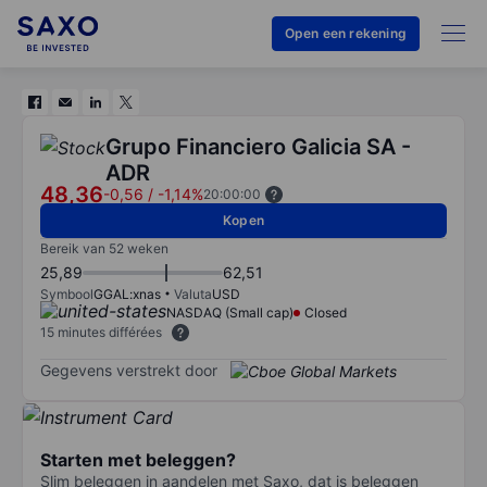
Open een rekening
Grupo Financiero Galicia SA -
ADR
48,36
-0,56
/
-1,14%
20:00:00
Kopen
Bereik van 52 weken
25,89
62,51
Symbool
GGAL:xnas
Valuta
USD
NASDAQ (Small cap)
Closed
15 minutes différées
Gegevens verstrekt door
Starten met beleggen?
Slim beleggen in aandelen met Saxo, dat is beleggen