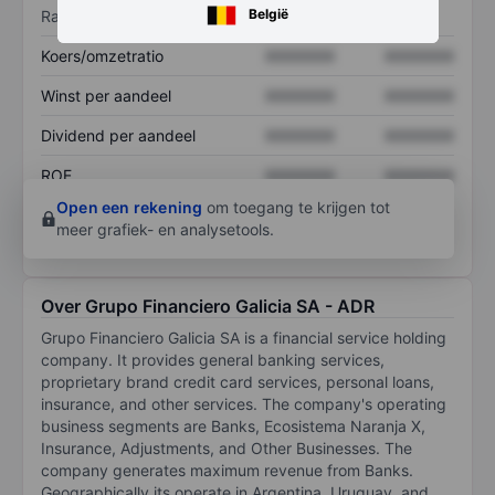
België
Ratio's
Koers/omzetratio
XXXXXXX
XXXXXXX
Winst per aandeel
XXXXXXX
XXXXXXX
Dividend per aandeel
XXXXXXX
XXXXXXX
ROE
XXXXXXX
XXXXXXX
Open een rekening
om toegang te krijgen tot
meer grafiek- en analysetools.
Over Grupo Financiero Galicia SA - ADR
Grupo Financiero Galicia SA is a financial service holding
company. It provides general banking services,
proprietary brand credit card services, personal loans,
insurance, and other services. The company's operating
business segments are Banks, Ecosistema Naranja X,
Insurance, Adjustments, and Other Businesses. The
company generates maximum revenue from Banks.
Geographically its operate in Argentina, Uruguay, and