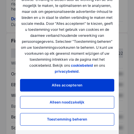
risico, hoe beter (0 staat voor geen risico en 100 voor
mogelijk te maken, te optimaliseren en te analyseren,
het grootste risico).
maar ook om gepersonaliseerde advertentie-inhoud te
bieden en u in staat te stellen verbinding te maken met
Download de ESG-risicomethodologie
sociale media. Door "Alles accepteren" te kiezen, geeft
Data provided by
/
u toestemming voor het gebruik van cookies en de
daarmee verband houdende verwerking van
Financiële gegevens
persoonsgegevens. Selecteer "Toestemming beheren"
om uw toestemmingsvoorkeuren te beheren. U kunt uw
Q1
Q2
voorkeuren op elk gewenst moment wijzigen of uw
toestemming intrekken via de pagina met het
Winst/verlies
cookiebeleid. Bekijk ons
cookiebeleid
en ons
privacybeleid
.
Omzet
XXXXXXX
XXXXXXX
EBITDA
XXXXXXX
XXXXXXX
Alles accepteren
Winst
XXXXXXX
XXXXXXX
Alleen noodzakelijk
Balans
Bezittingen
XXXXXXX
XXXXXXX
Toestemming beheren
Schulden
XXXXXXX
XXXXXXX