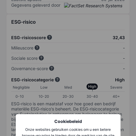
Gegevens geleverd door
ESG-risico
ESG-risicoscore
32,43
Milieuscore
-
Sociale score
-
Governance-score
-
ESG-risicocategorie
High
High
Negligible
Low
Med
Severe
0-10
10-20
20-30
30-40
40+
ESG-risico is een maatstaf voor hoe goed een bedrijf
materiële ESG-risico's beheert. De ESG-risicocategorie
van Sustainalytics is ontworpen om beleggers te helpen
bij het identificeren en begrijpen van financieel materiële
Cookiebeleid
ESG-risico's op bedrijfsniveau en hoe deze de
langetermijnprestaties van aandelenbeleggingen kunnen
Onze websites gebruiken cookies om u een betere
beïnvloeden. De schaal loopt van 0-100. Hoe lager het
browse-ervaring te bieden door de werking van de site