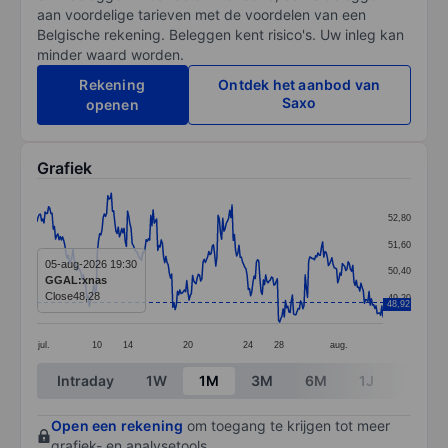
aan voordelige tarieven met de voordelen van een
Belgische rekening. Beleggen kent risico's. Uw inleg kan
minder waard worden.
Rekening
Ontdek het aanbod van
Saxo
openen
Grafiek
Chart
52,80
Line chart with 299 data points.
51,60
The chart has 1 X axis displaying categories.
05-aug-2026 19:30
50,40
GGAL:xnas
The chart has 1 Y axis displaying values. Data ranges 
Close
48,28
49,20
48,92
jul.
10
14
20
24
28
aug.
End of interactive chart.
Intraday
1W
1M
3M
6M
1J
3J
Open een rekening
om toegang te krijgen tot meer
grafiek- en analysetools.