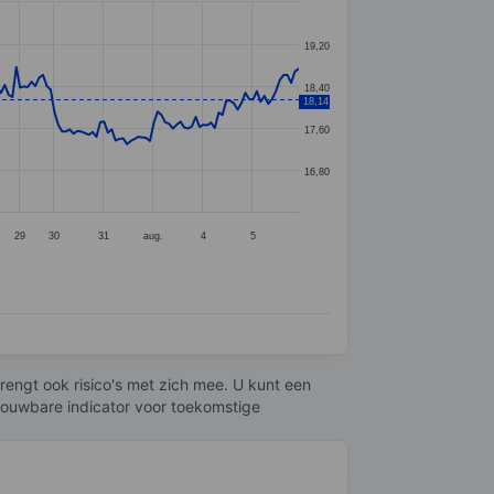
19,20
18,40
18,14
17,60
16,80
29
30
31
aug.
4
5
engt ook risico's met zich mee. U kunt een
trouwbare indicator voor toekomstige