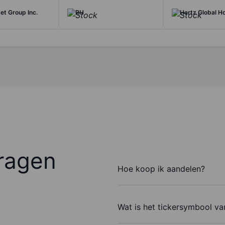
et Group Inc.
RH
Hertz Global Ho
ragen
Hoe koop ik aandelen?
Wat is het tickersymbool va