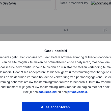
Data provided by
Q1
Q2
XXXXXXX
XXXXXXX
Cookiebeleid
XXXXXXX
XXXXXXX
ebsites gebruiken cookies om u een betere browse-ervaring te bieden door de 
van de site mogelijk te maken, te optimaliseren en te analyseren, maar ook om
XXXXXXX
XXXXXXX
naliseerde advertentie-inhoud te bieden en u in staat te stellen verbinding te m
le media. Door "Alles accepteren" te kiezen, geeft u toestemming voor het gebru
kies en de daarmee verband houdende verwerking van persoonsgegevens. Selec
emming beheren" om uw toestemmingsvoorkeuren te beheren. U kunt uw voorke
XXXXXXX
XXXXXXX
enst moment wijzigen of uw toestemming intrekken via de pagina met het cooki
XXXXXXX
XXXXXXX
Bekijk ons
cookiebeleid
en ons
privacybeleid
.
Alles accepteren
XXXXXXX
XXXXXXX