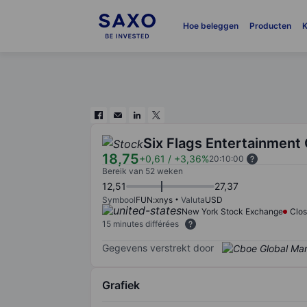
Hoe beleggen
Producten
K
Six Flags Entertainment
18,75
+0,61
/
+3,36%
20:10:00
Bereik van 52 weken
12,51
27,37
Symbool
FUN:xnys
Valuta
USD
New York Stock Exchange
Clo
15 minutes différées
Gegevens verstrekt door
Grafiek
Chart