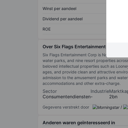
Winst per aandeel
Dividend per aandeel
ROE
Over Six Flags Entertainment Corp
Six Flags Entertainment Corp is North Ameri
water parks, and nine resort properties across
beloved intellectual properties such as Loone
ages, and provide clean and attractive envir
admission to the amusement parks and water 
accommodations and other extra-charge.
Sector
Industrie
Marktkap
Consumentendiensten
-
2bn
Gegevens verstrekt door
/
Anderen waren geïnteresseerd in