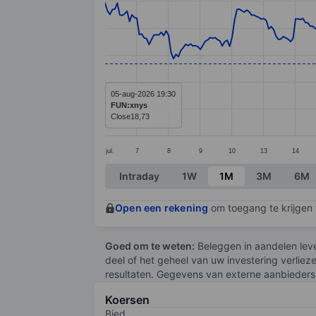
Line chart with 295 data points.
The chart has 1 X axis displaying categ
The chart has 1 Y axis displaying value
05-aug-2026 19:30
FUN:xnys
Close
18,73
jul.
7
8
9
10
13
14
End of interactive chart.
Intraday
1W
1M
3M
6M
Open een rekening
om toegang te krijgen t
Goed om te weten:
Beleggen in aandelen leve
deel of het geheel van uw investering verliez
resultaten. Gegevens van externe aanbieders 
Koersen
Bied