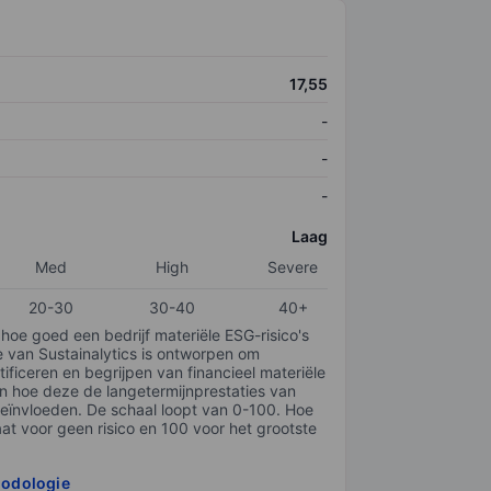
17,55
-
-
-
Laag
Med
High
Severe
20-30
30-40
40+
 hoe goed een bedrijf materiële ESG-risico's
e van Sustainalytics is ontworpen om
tificeren en begrijpen van financieel materiële
en hoe deze de langetermijnprestaties van
ïnvloeden. De schaal loopt van 0-100. Hoe
taat voor geen risico en 100 voor het grootste
hodologie