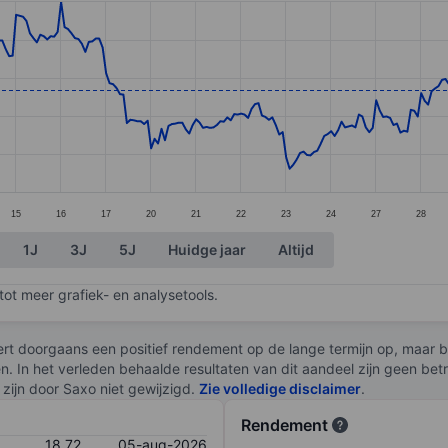
ories.
s. Data ranges from 16.49 to 20.
15
16
17
20
21
22
23
24
27
28
1J
3J
5J
Huidge jaar
Altijd
ot meer grafiek- en analysetools.
rt doorgaans een positief rendement op de lange termijn op, maar br
en. In het verleden behaalde resultaten van dit aandeel zijn geen be
zijn door Saxo niet gewijzigd.
Zie volledige disclaimer
.
Rendement
18,72
05-aug-2026