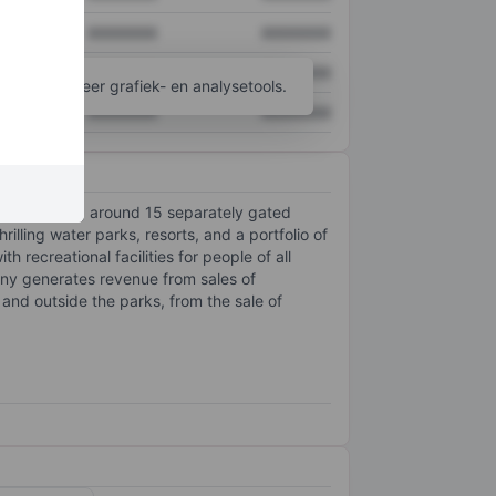
XXXXXXX
XXXXXXX
XXXXXXX
XXXXXXX
ijgen tot meer grafiek- en analysetools.
XXXXXXX
XXXXXXX
ement parks, around 15 separately gated
illing water parks, resorts, and a portfolio of
recreational facilities for people of all
any generates revenue from sales of
nd outside the parks, from the sale of