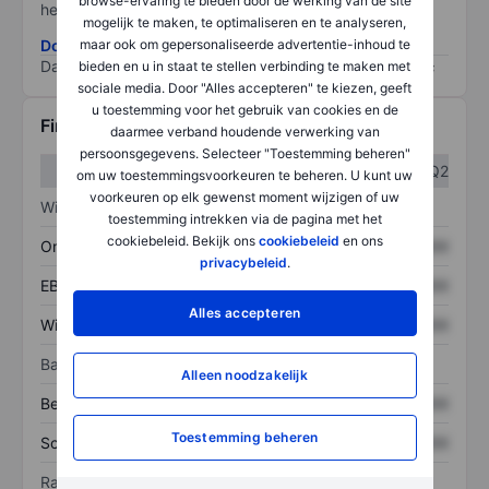
browse-ervaring te bieden door de werking van de site
het grootste risico).
mogelijk te maken, te optimaliseren en te analyseren,
maar ook om gepersonaliseerde advertentie-inhoud te
Download de ESG-risicomethodologie
Data provided by
/
bieden en u in staat te stellen verbinding te maken met
sociale media. Door "Alles accepteren" te kiezen, geeft
u toestemming voor het gebruik van cookies en de
Financiële gegevens
daarmee verband houdende verwerking van
persoonsgegevens. Selecteer "Toestemming beheren"
Q1
Q2
om uw toestemmingsvoorkeuren te beheren. U kunt uw
voorkeuren op elk gewenst moment wijzigen of uw
Winst/verlies
toestemming intrekken via de pagina met het
cookiebeleid. Bekijk ons
cookiebeleid
en ons
Omzet
XXXXXXX
XXXXXXX
privacybeleid
.
EBITDA
XXXXXXX
XXXXXXX
Alles accepteren
Winst
XXXXXXX
XXXXXXX
Balans
Alleen noodzakelijk
Bezittingen
XXXXXXX
XXXXXXX
Toestemming beheren
Schulden
XXXXXXX
XXXXXXX
Ratio's