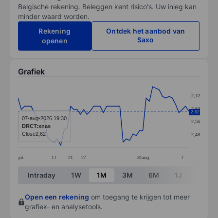
Belgische rekening. Beleggen kent risico's. Uw inleg kan
minder waard worden.
Rekening
Ontdek het aanbod van
Saxo
openen
Grafiek
Chart
2,72
Line chart with 53 data points.
2,64
2,62
The chart has 1 X axis displaying categories.
07-aug-2026 19:30
2,56
DRCT:xnas
The chart has 1 Y axis displaying values. Data ranges 
Close
2,62
2,48
jul.
17
21
27
31
aug.
7
End of interactive chart.
Intraday
1W
1M
3M
6M
1J
3J
Open een rekening
om toegang te krijgen tot meer
grafiek- en analysetools.