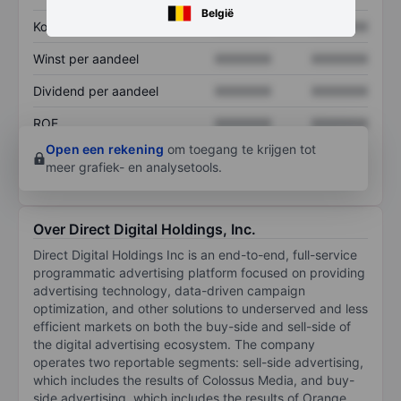
België
Koers/omzetratio
XXXXXXX
XXXXXXX
Winst per aandeel
XXXXXXX
XXXXXXX
Dividend per aandeel
XXXXXXX
XXXXXXX
ROE
XXXXXXX
XXXXXXX
Open een rekening
om toegang te krijgen tot
meer grafiek- en analysetools.
Over Direct Digital Holdings, Inc.
Direct Digital Holdings Inc is an end-to-end, full-service
programmatic advertising platform focused on providing
advertising technology, data-driven campaign
optimization, and other solutions to underserved and less
efficient markets on both the buy-side and sell-side of
the digital advertising ecosystem. The company
operates two reportable segments: sell-side advertising,
which includes the results of Colossus Media, and buy-
side advertising, which includes the results of Orange