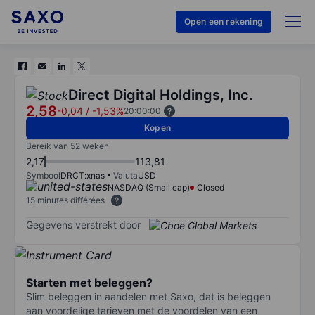
Open een rekening
Direct Digital Holdings, Inc.
2,58
-0,04
/
-1,53%
20:00:00
Kopen
Bereik van 52 weken
2,17
113,81
Symbool
DRCT:xnas
Valuta
USD
NASDAQ (Small cap)
Closed
15 minutes différées
Gegevens verstrekt door
Starten met beleggen?
Slim beleggen in aandelen met Saxo, dat is beleggen
aan voordelige tarieven met de voordelen van een