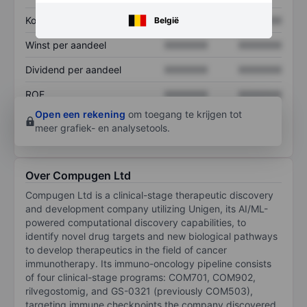
Koers/omzetratio
XXXXXXX
XXXXXXX
België
Winst per aandeel
XXXXXXX
XXXXXXX
Dividend per aandeel
XXXXXXX
XXXXXXX
ROE
XXXXXXX
XXXXXXX
Open een rekening
om toegang te krijgen tot
meer grafiek- en analysetools.
Over Compugen Ltd
Compugen Ltd is a clinical-stage therapeutic discovery
and development company utilizing Unigen, its AI/ML-
powered computational discovery capabilities, to
identify novel drug targets and new biological pathways
to develop therapeutics in the field of cancer
immunotherapy. Its immuno-oncology pipeline consists
of four clinical-stage programs: COM701, COM902,
rilvegostomig, and GS-0321 (previously COM503),
targeting immune checkpoints the company discovered