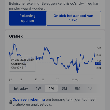
Belgische rekening. Beleggen kent risico's. Uw inleg kan
minder waard worden.
Rekening
Ontdek het aanbod van
Saxo
openen
Grafiek
Chart
2,48
Line chart with 286 data points.
2,40
The chart has 1 X axis displaying categories.
07-aug-2026 19:30
2,32
2,30
CGEN:xnas
The chart has 1 Y axis displaying values. Data ranges 
Close
2,42
2,24
jul.
13
17
21
27
31
aug.
7
End of interactive chart.
Intraday
1W
1M
3M
6M
1J
3J
Open een rekening
om toegang te krijgen tot meer
grafiek- en analysetools.