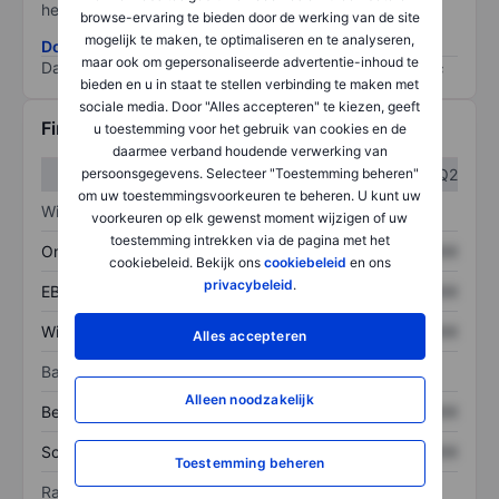
het grootste risico).
browse-ervaring te bieden door de werking van de site
mogelijk te maken, te optimaliseren en te analyseren,
Download de ESG-risicomethodologie
maar ook om gepersonaliseerde advertentie-inhoud te
Data provided by
/
bieden en u in staat te stellen verbinding te maken met
sociale media. Door "Alles accepteren" te kiezen, geeft
Financiële gegevens
u toestemming voor het gebruik van cookies en de
daarmee verband houdende verwerking van
persoonsgegevens. Selecteer "Toestemming beheren"
Q1
Q2
om uw toestemmingsvoorkeuren te beheren. U kunt uw
Winst/verlies
voorkeuren op elk gewenst moment wijzigen of uw
toestemming intrekken via de pagina met het
Omzet
XXXXXXX
XXXXXXX
cookiebeleid. Bekijk ons
cookiebeleid
en ons
privacybeleid
.
EBITDA
XXXXXXX
XXXXXXX
Winst
XXXXXXX
XXXXXXX
Alles accepteren
Balans
Alleen noodzakelijk
Bezittingen
XXXXXXX
XXXXXXX
Schulden
XXXXXXX
XXXXXXX
Toestemming beheren
Ratio's