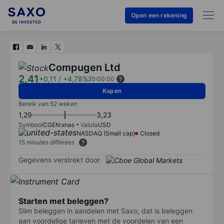
Open een rekening
Compugen Ltd
2,41
+0,11
/
+4,78%
20:00:00
Kopen
Bereik van 52 weken
1,29
3,23
Symbool
CGEN:xnas
Valuta
USD
NASDAQ (Small cap)
Closed
15 minutes différées
Gegevens verstrekt door
Starten met beleggen?
Slim beleggen in aandelen met Saxo, dat is beleggen
aan voordelige tarieven met de voordelen van een