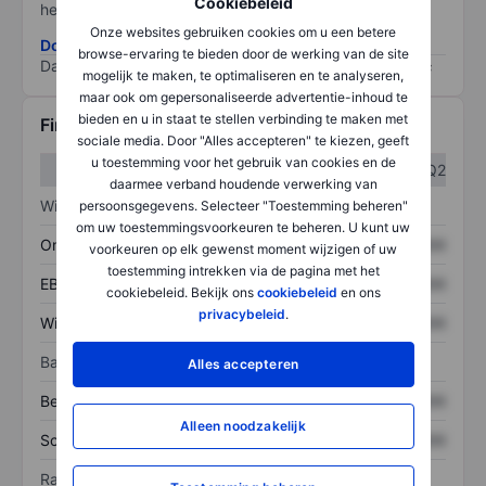
Cookiebeleid
het grootste risico).
Onze websites gebruiken cookies om u een betere
Download de ESG-risicomethodologie
browse-ervaring te bieden door de werking van de site
Data provided by
/
mogelijk te maken, te optimaliseren en te analyseren,
maar ook om gepersonaliseerde advertentie-inhoud te
bieden en u in staat te stellen verbinding te maken met
Financiële gegevens
sociale media. Door "Alles accepteren" te kiezen, geeft
u toestemming voor het gebruik van cookies en de
Q1
Q2
daarmee verband houdende verwerking van
Winst/verlies
persoonsgegevens. Selecteer "Toestemming beheren"
om uw toestemmingsvoorkeuren te beheren. U kunt uw
Omzet
XXXXXXX
XXXXXXX
voorkeuren op elk gewenst moment wijzigen of uw
toestemming intrekken via de pagina met het
EBITDA
XXXXXXX
XXXXXXX
cookiebeleid. Bekijk ons
cookiebeleid
en ons
privacybeleid
.
Winst
XXXXXXX
XXXXXXX
Balans
Alles accepteren
Bezittingen
XXXXXXX
XXXXXXX
Alleen noodzakelijk
Schulden
XXXXXXX
XXXXXXX
Ratio's