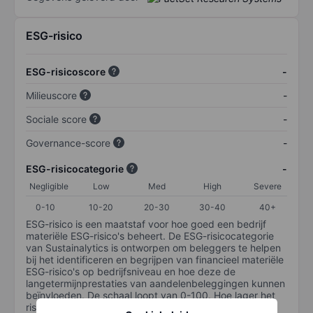
ESG-risico
ESG-risicoscore
-
Milieuscore
-
Sociale score
-
Governance-score
-
ESG-risicocategorie
-
Negligible
Low
Med
High
Severe
0-10
10-20
20-30
30-40
40+
ESG-risico is een maatstaf voor hoe goed een bedrijf
materiële ESG-risico's beheert. De ESG-risicocategorie
van Sustainalytics is ontworpen om beleggers te helpen
bij het identificeren en begrijpen van financieel materiële
ESG-risico's op bedrijfsniveau en hoe deze de
langetermijnprestaties van aandelenbeleggingen kunnen
beïnvloeden. De schaal loopt van 0-100. Hoe lager het
risico, hoe beter (0 staat voor geen risico en 100 voor