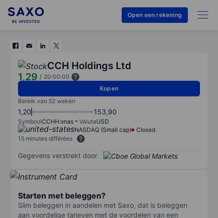
Open een rekening
CCH Holdings Ltd
1,29
/
20:00:00
Kopen
Bereik van 52 weken
1,20
153,90
Symbool
CCHH:xnas
Valuta
USD
NASDAQ (Small cap)
Closed
15 minutes différées
Gegevens verstrekt door
Starten met beleggen?
Slim beleggen in aandelen met Saxo, dat is beleggen
aan voordelige tarieven met de voordelen van een