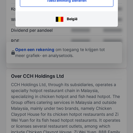
Toestemming beheren
Koers/omzetratio
XXXXXXX
XXXXXXX
België
Winst per aandeel
XXXXXXX
XXXXXXX
Dividend per aandeel
XXXXXXX
XXXXXXX
ROE
XXXXXXX
XXXXXXX
Open een rekening
om toegang te krijgen tot
meer grafiek- en analysetools.
Over CCH Holdings Ltd
CCH Holdings Ltd, through its subsidiaries, operates a
specialty hotpot restaurant chain in Malaysia,
specializing in chicken hotpot and fish head hotpot. The
Group offers catering services in Malaysia and outside
Malaysia, mainly under two brands, namely Chicken
Claypot House for its chicken hotpot restaurants and Zi
Wei Yuan for its fish head hotpot restaurants. It operates
or licenses several restaurant outlets, among which
include Chicken Claypot House, Zi Wei Yuan, 888 Family