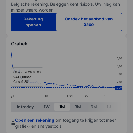
Belgische rekening. Beleggen kent risico's. Uw inleg kan
minder waard worden.
Rekening
Ontdek het aanbod van
Saxo
openen
Grafiek
Chart
5,00
Line chart with 154 data points.
4,00
The chart has 1 X axis displaying categories.
06-aug-2026 18:00
3,00
CCHH:xnas
The chart has 1 Y axis displaying values. Data ranges 
Close
1,30
2,00
1,29
jul.
13
17
21
27
31
End of interactive chart.
Intraday
1W
1M
3M
6M
1J
3J
Open een rekening
om toegang te krijgen tot meer
grafiek- en analysetools.