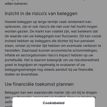
willen beheren.
Inzicht in de risico’s van beleggen
Hoewel beleggen op lange termijn vaak rendement kan
opleveren, zijn er ook risico’s die niet over het hoofd mogen
worden gezien. De markt kan volatiel zijn, wat betekent dat
de waarde van uw beleggingen kan fluctueren. Dit kan vooral
invloed hebben op beleggers die dichter bij hun pensioen
staan, omdat zij minder tijd hebben om eventuele verliezen te
herstellen. Daarnaast kunnen economische schommelingen,
inflatie en sectorgebonden risico's impact hebben op uw
portefeuille. Het is daarom belangrijk om uw risicobereidheid
goed te begrijpen en regelmatig te evalueren of uw
beleggingsstrategie nog steeds aansluit bij uw financiële
doelen en levensfase.
Uw financiële toekomst plannen
Beleggen kan een waardevolle manier zijn om bij te dragen
aan uw financiële, ongeacht uw leeftijd. Door uw doelen te
definiëren, uw risicobereidheid te begrijpen en een
Cookiebeleid
gediversifieerde beleggingsstrategie te creëren, kunt u