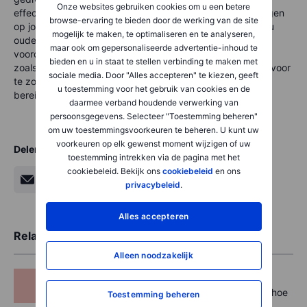
Onze websites gebruiken cookies om u een betere
effectief vermogen opbouwen. Of u nu begint met beleggen
browse-ervaring te bieden door de werking van de site
op jonge leeftijd of uw strategie heroverweegt naarmate u
mogelijk te maken, te optimaliseren en te analyseren,
ouder wordt, het is nooit te laat om te profiteren van de
maar ook om gepersonaliseerde advertentie-inhoud te
voordelen van beleggen. Overweeg het gebruik van tools
bieden en u in staat te stellen verbinding te maken met
zoals
AutoInvest
om het proces te vereenvoudigen en ervoor
sociale media. Door "Alles accepteren" te kiezen, geeft
te zorgen dat u op koers blijft om uw financiële doelen te
u toestemming voor het gebruik van cookies en de
bereiken.
daarmee verband houdende verwerking van
persoonsgegevens. Selecteer "Toestemming beheren"
om uw toestemmingsvoorkeuren te beheren. U kunt uw
voorkeuren op elk gewenst moment wijzigen of uw
Delen
toestemming intrekken via de pagina met het
cookiebeleid. Bekijk ons
cookiebeleid
en ons
privacybeleid
.
Alles accepteren
Related Articles
Alleen noodzakelijk
AutoInvest
Portefeuilleherbalancering, wat is het en hoe
Toestemming beheren
werkt het?