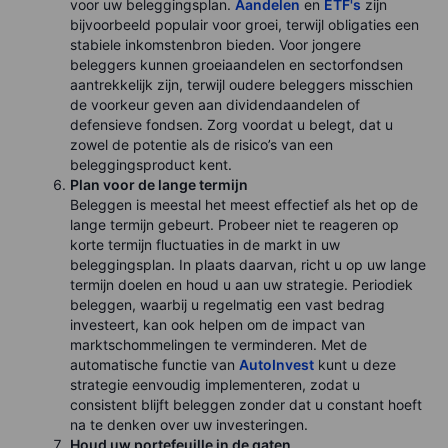
voor uw beleggingsplan.
Aandelen
en
ETF's
zijn
bijvoorbeeld populair voor groei, terwijl obligaties een
stabiele inkomstenbron bieden. Voor jongere
beleggers kunnen groeiaandelen en sectorfondsen
aantrekkelijk zijn, terwijl oudere beleggers misschien
de voorkeur geven aan dividendaandelen of
defensieve fondsen. Zorg voordat u belegt, dat u
zowel de potentie als de risico’s van een
beleggingsproduct kent.
Plan voor de lange termijn
Beleggen is meestal het meest effectief als het op de
lange termijn gebeurt. Probeer niet te reageren op
korte termijn fluctuaties in de markt in uw
beleggingsplan. In plaats daarvan, richt u op uw lange
termijn doelen en houd u aan uw strategie. Periodiek
beleggen, waarbij u regelmatig een vast bedrag
investeert, kan ook helpen om de impact van
marktschommelingen te verminderen. Met de
automatische functie van
AutoInvest
kunt u deze
strategie eenvoudig implementeren, zodat u
consistent blijft beleggen zonder dat u constant hoeft
na te denken over uw investeringen.
Houd uw portefeuille in de gaten