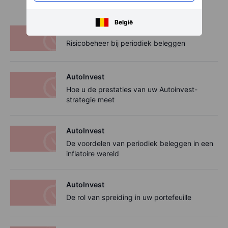
België
AutoInvest
Risicobeheer bij periodiek beleggen
AutoInvest
Hoe u de prestaties van uw Autoinvest-
strategie meet
AutoInvest
De voordelen van periodiek beleggen in een
inflatoire wereld
AutoInvest
De rol van spreiding in uw portefeuille