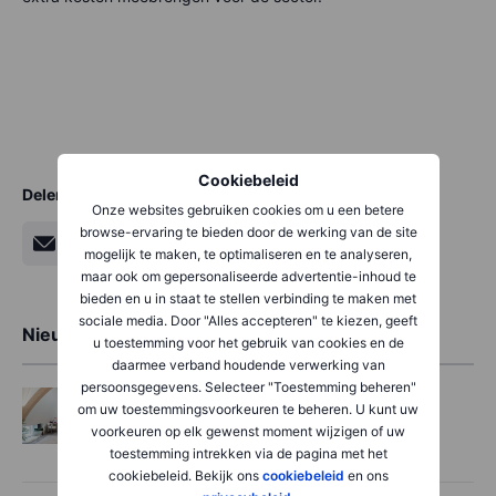
Cookiebeleid
Delen
Onze websites gebruiken cookies om u een betere
browse-ervaring te bieden door de werking van de site
mogelijk te maken, te optimaliseren en te analyseren,
maar ook om gepersonaliseerde advertentie-inhoud te
bieden en u in staat te stellen verbinding te maken met
sociale media. Door "Alles accepteren" te kiezen, geeft
Nieuwste artikelen
u toestemming voor het gebruik van cookies en de
daarmee verband houdende verwerking van
persoonsgegevens. Selecteer "Toestemming beheren"
Aandelen
2026-08-06 08:04
om uw toestemmingsvoorkeuren te beheren. U kunt uw
Xior toont zijn prijsmacht op een krappe
voorkeuren op elk gewenst moment wijzigen of uw
kotenmarkt
toestemming intrekken via de pagina met het
cookiebeleid. Bekijk ons
cookiebeleid
en ons