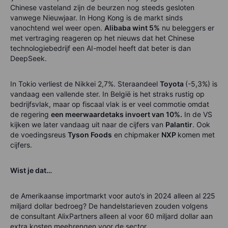
Chinese vasteland zijn de beurzen nog steeds gesloten
vanwege Nieuwjaar. In Hong Kong is de markt sinds
vanochtend wel weer open.
Alibaba wint 5%
nu beleggers er
met vertraging reageren op het nieuws dat het Chinese
technologiebedrijf een AI-model heeft dat beter is dan
DeepSeek.
In Tokio verliest de Nikkei 2,7%. Steraandeel
Toyota
(-5,3%) is
vandaag een vallende ster. In België is het straks rustig op
bedrijfsvlak, maar op fiscaal vlak is er veel commotie omdat
de regering
een meerwaardetaks invoert van 10%.
In de VS
kijken we later vandaag uit naar de cijfers van
Palantir
. Ook
de voedingsreus
Tyson Foods
en chipmaker
NXP
komen met
cijfers.
Wist je dat…
de Amerikaanse importmarkt voor auto’s in 2024 alleen al 225
miljard dollar bedroeg? De handelstarieven zouden volgens
de consultant AlixPartners alleen al voor 60 miljard dollar aan
extra kosten meebrengen voor de sector.