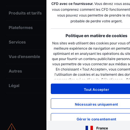
CFD avec ce fournisseur.
Vous devez vous assu
vous comprenez comment les CFD fonctionnent
Produits et tarifs
vous pouvez vous permettre de prendre le ri
probable de perdre votre argent.
Plateformes
Politique en matière de cookies
Services
Nos sites web utilisent des cookies pour vous off
meilleure expérience de navigation en permetta
optimisant et en analysant les opérations du site
Vue d’ensemble
que pour fournir un contenu publicitaire personna
vous permettre de vous connecter aux médias s
En choisissant « Tout Accepter», vous consen
Autres
l'utilisation de cookies et au traitement des d
personnelles qui en découle. Sélectionnez « Gé
consentement » pour gérer vos préférences en 
Légal
Tout Accepter
de consentement. Vous pouvez modifier v
préférences ou retirer votre consentement à 
moment via notre page de politique en matièr
Nécessaires uniquement
cookies. Veuillez consulter notre politique en ma
cookies
et notre politique de confidentialité
po
savoir plus
.
Gérer le consentement
France