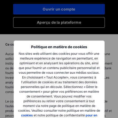
Ouvrir un compte
Aperçu de la plateforme
Ce contenu est un document à caractère marketing.
Politique en matière de cookies
Nos sites web utilisent des cookies pour vous offrir une
Aucune des informations fournies sur ce site ne constitue une offre, une
meilleure expérience de navigation en permettant, en
sollicitation ou une recommandation d’acheter ou de vendre un
optimisant et en analysant les opérations du site, ainsi
instrument financier, ni un conseil en matière financière, d’investissement
que pour fournir un contenu publicitaire personnalisé et
ou de trading. Saxo Bank A/S et ses entités au sein du groupe Saxo Bank
vous permettre de vous connecter aux médias sociaux.
fournissent des services d’exécution uniquement, tous les ordres et
En choisissant « Tout Accepter», vous consentez à
investissements étant réalisés sur la base de décisions autonomes. Les
l'utilisation de cookies et au traitement des données
analyses, recherches et contenus éducatifs en investissement sont
personnelles qui en découle. Sélectionnez « Gérer le
fournis à titre purement informatif et ne doivent en aucun cas être
consentement » pour gérer vos préférences en matière
considérés comme des conseils ou des recommandations
de consentement. Vous pouvez modifier vos
préférences ou retirer votre consentement à tout
Le contenu de Saxo Banque peut refléter les opinions personnelles de
moment via notre page de politique en matière de
l’auteur, susceptibles d’être modifiées sans préavis. Les mentions de
cookies. Veuillez consulter notre politique en matière de
produits financiers spécifiques sont données à titre purement illustratif et
cookies
et notre politique de confidentialité
pour en
peuvent servir à clarifier des notions liées à la culture financière. Les