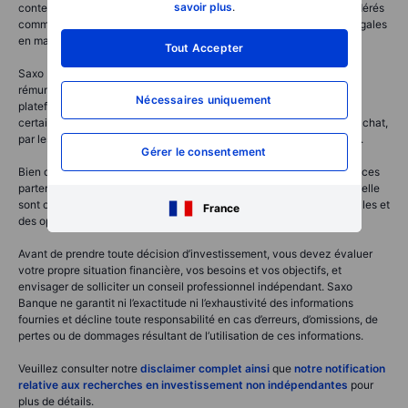
savoir plus
.
contenus classés comme recherches en investissement sont considérés
comme du matériel marketing et ne répondent pas aux exigences légales
en matière de recherche indépendante.
Tout Accepter
Saxo Banque entretient des partenariats avec des sociétés qui la
rémunèrent pour les activités promotionnelles réalisées sur sa
Nécessaires uniquement
plateforme. Par ailleurs, Saxo Banque a conclu des accords avec
certains partenaires prévoyant des rétrocessions conditionnées à l’achat,
par les clients, de produits spécifiques proposés par ces partenaires.
Gérer le consentement
Bien que Saxo Banque perçoive une rémunération dans le cadre de ces
partenariats, tous les contenus à vocation éducative ou inspirationnelle
sont conçus dans l’objectif de fournir aux clients des informations utiles et
France
des options pertinentes.
Avant de prendre toute décision d’investissement, vous devez évaluer
votre propre situation financière, vos besoins et vos objectifs, et
envisager de solliciter un conseil professionnel indépendant. Saxo
Banque ne garantit ni l’exactitude ni l’exhaustivité des informations
fournies et décline toute responsabilité en cas d’erreurs, d’omissions, de
pertes ou de dommages résultant de l’utilisation de ces informations.
Veuillez consulter notre
disclaimer complet ainsi
que
notre notification
relative aux recherches en investissement non indépendantes
pour
plus de détails.