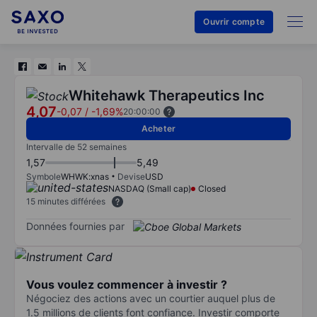
Ouvrir compte
Whitehawk Therapeutics Inc
4,07
-0,07
/
-1,69%
20:00:00
Acheter
Intervalle de 52 semaines
1,57
5,49
Symbole
WHWK:xnas
Devise
USD
NASDAQ (Small cap)
Closed
15 minutes différées
Données fournies par
Vous voulez commencer à investir ?
Négociez des actions avec un courtier auquel plus de
1.5 millions de clients font confiance. Investir comporte