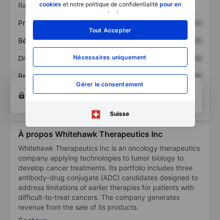
cookies
et notre politique de confidentialité
pour en
Ratios
savoir plus
.
Prix / ventes
XXXXXXX
XXXXXXX
Tout Accepter
Bénéfice par action
XXXXXXX
XXXXXXX
Nécessaires uniquement
Dividende par action
XXXXXXX
XXXXXXX
Rendement des
XXXXXXX
XXXXXXX
Gérer le consentement
capitaux propres
Ouvrir un compte
pour accéder à d’autres outils
techniques et d’analyse.
Suisse
À propos Whitehawk Therapeutics Inc
Whitehawk Therapeutics Inc is an oncology therapeutics
company applying technologies to tumor biology to
develop cancer treatments. Its portfolio includes three
antibody-drug conjugate (ADC) candidates designed to
address limitations of earlier therapies for patients with
difficult-to-treat cancers. The company generates
revenue from the sale of its products.