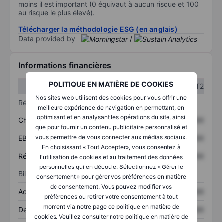
moins il est important (0 équivaut à aucun risque et 100
au risque le plus élevé).
Télécharger la méthodologie ESG (en anglais)
Data provided by
/
Informations financières
POLITIQUE EN MATIÈRE DE COOKIES
T1
T2
Nos sites web utilisent des cookies pour vous offrir une
Résultats
meilleure expérience de navigation en permettant, en
optimisant et en analysant les opérations du site, ainsi
Chiffre d’affaires
XXXXXXX
XXXXXXX
que pour fournir un contenu publicitaire personnalisé et
vous permettre de vous connecter aux médias sociaux.
EBITDA
XXXXXXX
XXXXXXX
En choisissant « Tout Accepter», vous consentez à
Résultat net
XXXXXXX
XXXXXXX
l'utilisation de cookies et au traitement des données
personnelles qui en découle. Sélectionnez « Gérer le
Bilan
consentement » pour gérer vos préférences en matière
de consentement. Vous pouvez modifier vos
Actifs totaux
XXXXXXX
XXXXXXX
préférences ou retirer votre consentement à tout
moment via notre page de politique en matière de
Dette totale
XXXXXXX
XXXXXXX
cookies. Veuillez consulter notre politique en matière de