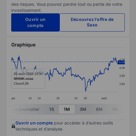
des risques. Vous pouvez perdre tout ou partie de votre
investissement.
Ouvrir un
Découvrez l'offre de
Saxo
compte
Graphique
Chart
4,20
4,14
Line chart with 297 data points.
4,00
The chart has 1 X axis displaying categories.
05-août-2026 19:30
3,80
WHWK:xnas
The chart has 1 Y axis displaying values. Data ranges 
Close
4,08
3,60
juil.
10
14
20
24
28
août
End of interactive chart.
Intra-journalier
1S
1M
3M
6M
1A
3A
Ouvrir un compte
pour accéder à d’autres outils
techniques et d’analyse.