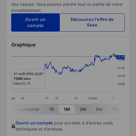
des risques. Vous pouvez perdre tout ou partie de votre
investissement.
Ouvrir un
Découvrez l'offre de
Saxo
compte
Graphique
Chart
21,80
21,60
Line chart with 252 data points.
21,00
The chart has 1 X axis displaying categories.
07-août-2026 15:00
20,40
TESB:xbru
The chart has 1 Y axis displaying values. Data ranges 
Close
21,75
19,80
juil.
13
17
21
27
31
août
7
End of interactive chart.
Intra-journalier
1S
1M
3M
6M
1A
3A
Ouvrir un compte
pour accéder à d’autres outils
techniques et d’analyse.