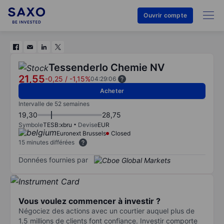
Ouvrir compte
Tessenderlo Chemie NV
21,55
-0,25
/
-1,15%
04:29:06
Acheter
Intervalle de 52 semaines
19,30
28,75
Symbole
TESB:xbru
Devise
EUR
Euronext Brussels
Closed
15 minutes différées
Données fournies par
Vous voulez commencer à investir ?
Négociez des actions avec un courtier auquel plus de
1.5 millions de clients font confiance. Investir comporte