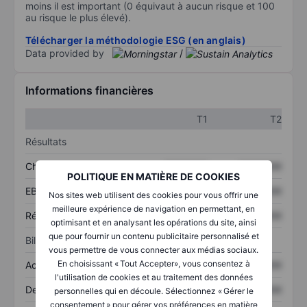
moins il est important (0 équivaut à aucun risque et 100
au risque le plus élevé).
Télécharger la méthodologie ESG (en anglais)
Data provided by
/
Informations financières
T1
T2
Résultats
Chiffre d’affaires
XXXXXXX
XXXXXXX
POLITIQUE EN MATIÈRE DE COOKIES
EBITDA
XXXXXXX
XXXXXXX
Nos sites web utilisent des cookies pour vous offrir une
meilleure expérience de navigation en permettant, en
Résultat net
XXXXXXX
XXXXXXX
optimisant et en analysant les opérations du site, ainsi
que pour fournir un contenu publicitaire personnalisé et
Bilan
vous permettre de vous connecter aux médias sociaux.
En choisissant « Tout Accepter», vous consentez à
Actifs totaux
XXXXXXX
XXXXXXX
l'utilisation de cookies et au traitement des données
Dette totale
XXXXXXX
XXXXXXX
personnelles qui en découle. Sélectionnez « Gérer le
consentement » pour gérer vos préférences en matière