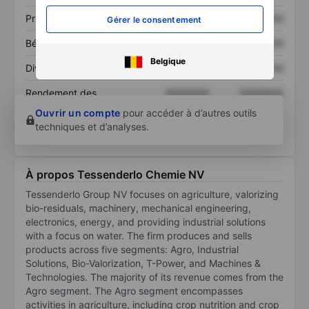
Prix / ventes
XXXXXXX
XXXXXXX
Gérer le consentement
Bénéfice par action
XXXXXXX
XXXXXXX
Belgique
Dividende par action
XXXXXXX
XXXXXXX
Rendement des
XXXXXXX
XXXXXXX
capitaux propres
Ouvrir un compte
pour accéder à d’autres outils
techniques et d’analyses.
À propos Tessenderlo Chemie NV
Tessenderlo Group NV focuses on agriculture, valorizing
bio-residuals, machinery, mechanical engineering,
electronics, energy, and providing industrial solutions
with a focus on water. The firm produces and sells
products across five segments: Agro, Industrial
Solutions, Bio-Valorization, T-Power, and Machines &
Technologies. The majority of its revenue comes from the
Agro segment. The Agro segment encompasses
activities in agriculture, including crop nutrition and crop