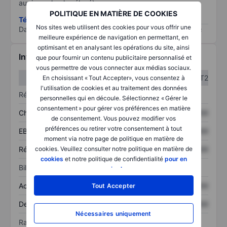
au risque le plus élevé).
POLITIQUE EN MATIÈRE DE COOKIES
Télécharger la méthodologie ESG (en anglais)
Nos sites web utilisent des cookies pour vous offrir une
Data provided by
/
meilleure expérience de navigation en permettant, en
optimisant et en analysant les opérations du site, ainsi
Informations financières
que pour fournir un contenu publicitaire personnalisé et
vous permettre de vous connecter aux médias sociaux.
T1
T2
En choisissant « Tout Accepter», vous consentez à
l'utilisation de cookies et au traitement des données
Résultats
personnelles qui en découle. Sélectionnez « Gérer le
consentement » pour gérer vos préférences en matière
Chiffre d’affaires
XXXXXXX
XXXXXXX
de consentement. Vous pouvez modifier vos
préférences ou retirer votre consentement à tout
EBITDA
XXXXXXX
XXXXXXX
moment via notre page de politique en matière de
Résultat net
XXXXXXX
XXXXXXX
cookies. Veuillez consulter notre politique en matière de
cookies
et notre politique de confidentialité
pour en
Bilan
savoir plus
.
Actif total
XXXXXXX
XXXXXXX
Tout Accepter
Dette totale
XXXXXXX
XXXXXXX
Nécessaires uniquement
Ratios