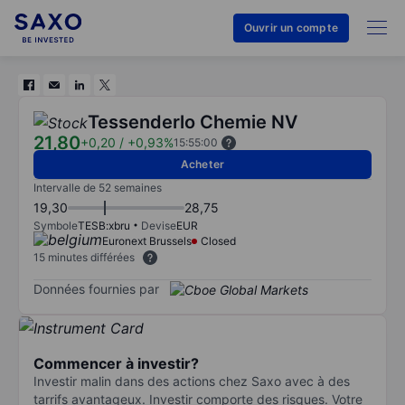
Ouvrir un compte
Tessenderlo Chemie NV
21,80
+0,20
/
+0,93%
15:55:00
Acheter
Intervalle de 52 semaines
19,30
28,75
Symbole
TESB:xbru
Devise
EUR
Euronext Brussels
Closed
15 minutes différées
Données fournies par
Commencer à investir?
Investir malin dans des actions chez Saxo avec à des
tarrifs avantageux. Investir comporte des risques. Votre