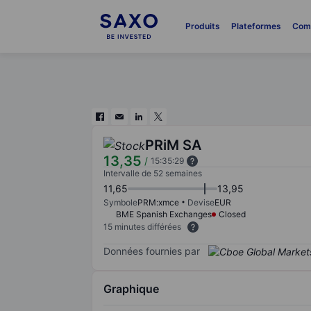
Produits
Plateformes
Com
PRiM SA
13,35
/
15:35:29
Intervalle de 52 semaines
11,65
13,95
Symbole
PRM:xmce
Devise
EUR
BME Spanish Exchanges
Closed
15 minutes différées
Données fournies par
Graphique
Chart