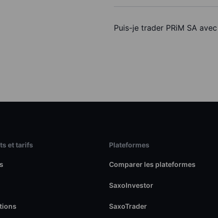
Puis-je trader PRiM SA avec
s et tarifs
Plateformes
s
Comparer les plateformes
SaxoInvestor
tions
SaxoTrader