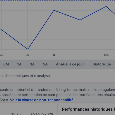
ories.
s. Data ranges from 13.1 to 13.32.
21
22
31
août
6M
1A
3A
5A
Annuel à ce jour
Historique
outils techniques et d’analyse.
sente un potentiel de rendement à long terme, mais implique égaleme
es passées de cette action ne sont pas un indicateur fiable des résult
 Saxo.
Voir la clause de non-responsabilité
.
Performances historiques
13,25
07-août-2026