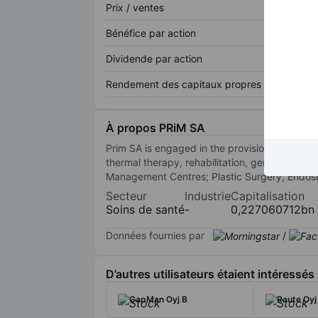
Prix / ventes
Bénéfice par action
Dividende par action
Rendement des capitaux propres
À propos PRiM SA
Prim SA is engaged in the provision of hospit
thermal therapy, rehabilitation, geriatrics, as
Management Centres; Plastic Surgery; Endos
Secteur
Industrie
Capitalisation
Soins de santé
-
0,227060712bn
Données fournies par
/
D’autres utilisateurs étaient intéressés
CapMan Oyj B
Raute Oyj