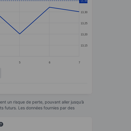
13,35
13,30
13,25
13,20
13,15
5
6
7
nt un risque de perte, pouvant aller jusqu’à
ats futurs. Les données fournies par des