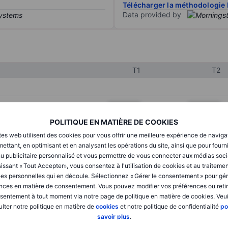
Télécharger la méthodologie 
Data provided by
T1
T2
XXXXXXX
XXXXXXX
POLITIQUE EN MATIÈRE DE COOKIES
XXXXXXX
XXXXXXX
tes web utilisent des cookies pour vous offrir une meilleure expérience de naviga
XXXXXXX
XXXXXXX
ettant, en optimisant et en analysant les opérations du site, ainsi que pour fourn
u publicitaire personnalisé et vous permettre de vous connecter aux médias soci
issant « Tout Accepter», vous consentez à l'utilisation de cookies et au traiteme
es personnelles qui en découle. Sélectionnez « Gérer le consentement » pour gér
XXXXXXX
XXXXXXX
nces en matière de consentement. Vous pouvez modifier vos préférences ou retir
sentement à tout moment via notre page de politique en matière de cookies. Veui
XXXXXXX
XXXXXXX
lter notre politique en matière de
cookies
et notre politique de confidentialité
po
savoir plus
.