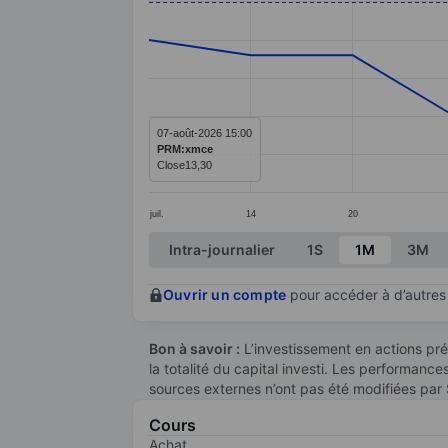
Line chart with 11 data points.
The chart has 1 X axis displaying categ
The chart has 1 Y axis displaying value
07-août-2026 15:00
PRM:xmce
Close
13,30
juil.
14
20
End of interactive chart.
Intra-journalier
1S
1M
3M
Ouvrir un compte
pour accéder à d’autres 
Bon à savoir :
L’investissement en actions pré
la totalité du capital investi. Les performanc
sources externes n’ont pas été modifiées par
Cours
Achat