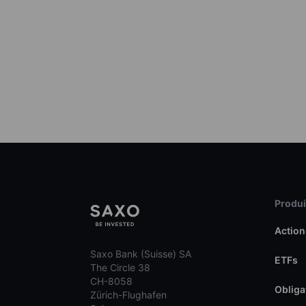
Produit
Action
Saxo Bank (Suisse) SA
ETFs
The Circle 38
CH-8058
Obliga
Zürich-Flughafen