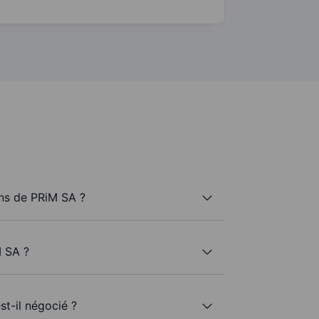
ns de PRiM SA ?
M SA ?
st-il négocié ?