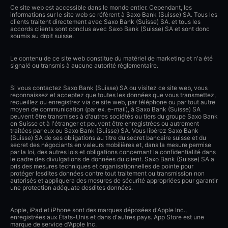
Ce site web est accessible dans le monde entier. Cependant, les
informations sur le site web se réfèrent à Saxo Bank (Suisse) SA. Tous les
clients traitent directement avec Saxo Bank (Suisse) SA. et tous les
accords clients sont conclus avec Saxo Bank (Suisse) SA et sont donc
soumis au droit suisse.
Le contenu de ce site web constitue du matériel de marketing et n'a été
signalé ou transmis à aucune autorité réglementaire.
Si vous contactez Saxo Bank (Suisse) SA ou visitez ce site web, vous
reconnaissez et acceptez que toutes les données que vous transmettez,
recueillez ou enregistrez via ce site web, par téléphone ou par tout autre
moyen de communication (par ex. e-mail), à Saxo Bank (Suisse) SA
peuvent être transmises à d'autres sociétés ou tiers du groupe Saxo Bank
en Suisse et à l'étranger et peuvent être enregistrées ou autrement
traitées par eux ou Saxo Bank (Suisse) SA. Vous libérez Saxo Bank
(Suisse) SA de ses obligations au titre du secret bancaire suisse et du
secret des négociants en valeurs mobilières et, dans la mesure permise
par la loi, des autres lois et obligations concernant la confidentialité dans
le cadre des divulgations de données du client. Saxo Bank (Suisse) SA a
pris des mesures techniques et organisationnelles de pointe pour
protéger lesdites données contre tout traitement ou transmission non
autorisés et appliquera des mesures de sécurité appropriées pour garantir
une protection adéquate desdites données.
Apple, iPad et iPhone sont des marques déposées d'Apple Inc.,
enregistrées aux États-Unis et dans d'autres pays. App Store est une
marque de service d'Apple Inc.