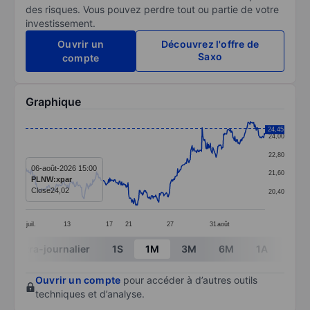
des risques. Vous pouvez perdre tout ou partie de votre
investissement.
Ouvrir un
Découvrez l'offre de
Saxo
compte
Graphique
Chart
24,45
24,00
Line chart with 382 data points.
22,80
The chart has 1 X axis displaying categories.
06-août-2026 15:00
21,60
PLNW:xpar
The chart has 1 Y axis displaying values. Data ranges 
Close
24,02
20,40
juil.
13
17
21
27
31
août
End of interactive chart.
Intra-journalier
1S
1M
3M
6M
1A
3A
Ouvrir un compte
pour accéder à d’autres outils
techniques et d’analyse.