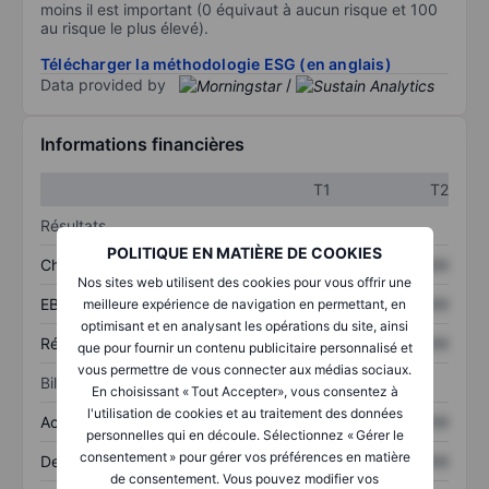
moins il est important (0 équivaut à aucun risque et 100
au risque le plus élevé).
Télécharger la méthodologie ESG (en anglais)
Data provided by
/
Informations financières
T1
T2
Résultats
POLITIQUE EN MATIÈRE DE COOKIES
Chiffre d’affaires
XXXXXXX
XXXXXXX
Nos sites web utilisent des cookies pour vous offrir une
EBITDA
XXXXXXX
XXXXXXX
meilleure expérience de navigation en permettant, en
optimisant et en analysant les opérations du site, ainsi
Résultat net
XXXXXXX
XXXXXXX
que pour fournir un contenu publicitaire personnalisé et
vous permettre de vous connecter aux médias sociaux.
Bilan
En choisissant « Tout Accepter», vous consentez à
l'utilisation de cookies et au traitement des données
Actifs totaux
XXXXXXX
XXXXXXX
personnelles qui en découle. Sélectionnez « Gérer le
consentement » pour gérer vos préférences en matière
Dette totale
XXXXXXX
XXXXXXX
de consentement. Vous pouvez modifier vos