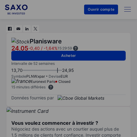
Ouvrir compte
Planisware
24,05
-0,40
/
-1,64%
15:29:59
Acheter
Intervalle de 52 semaines
13,70
24,95
Symbole
PLNW:xpar
Devise
EUR
Euronext Paris
Closed
15 minutes différées
Données fournies par
Vous voulez commencer à investir ?
Négociez des actions avec un courtier auquel plus de
1.5 millions de clients font confiance. Investir comporte