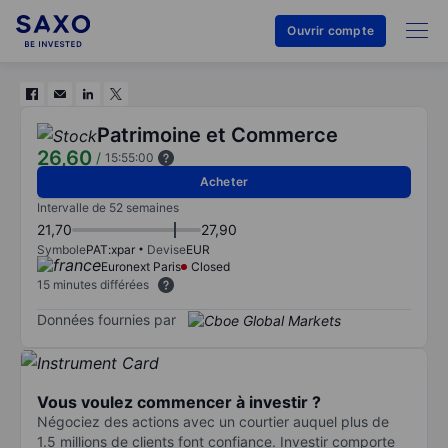
Ouvrir compte
Patrimoine et Commerce
26,60
/
15:55:00
Acheter
Intervalle de 52 semaines
21,70
27,90
Symbole
PAT:xpar
Devise
EUR
Euronext Paris
Closed
15 minutes différées
Données fournies par
Vous voulez commencer à investir ?
Négociez des actions avec un courtier auquel plus de
1.5 millions de clients font confiance. Investir comporte