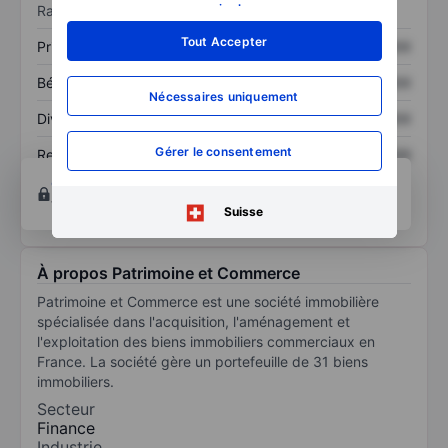
savoir plus
.
Ratios
Tout Accepter
Prix / ventes
XXXXXXX
XXXXXXX
Bénéfice par action
XXXXXXX
XXXXXXX
Nécessaires uniquement
Dividende par action
XXXXXXX
XXXXXXX
Gérer le consentement
Rendement des
XXXXXXX
XXXXXXX
capitaux propres
Ouvrir un compte
pour accéder à d’autres outils
techniques et d’analyse.
Suisse
À propos Patrimoine et Commerce
Patrimoine et Commerce est une société immobilière
spécialisée dans l'acquisition, l'aménagement et
l'exploitation des biens immobiliers commerciaux en
France. La société gère un portefeuille de 31 biens
immobiliers.
Secteur
Finance
Industrie