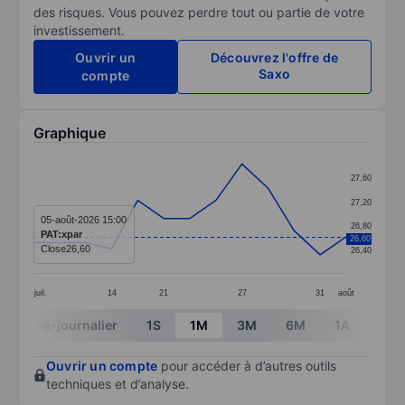
des risques. Vous pouvez perdre tout ou partie de votre
investissement.
Ouvrir un
Découvrez l'offre de
Saxo
compte
Graphique
Chart
27,60
Line chart with 13 data points.
27,20
The chart has 1 X axis displaying categories.
05-août-2026 15:00
26,80
PAT:xpar
26,60
The chart has 1 Y axis displaying values. Data ranges 
Close
26,60
26,40
juil.
14
21
27
31
août
End of interactive chart.
Intra-journalier
1S
1M
3M
6M
1A
3A
Ouvrir un compte
pour accéder à d’autres outils
techniques et d’analyse.