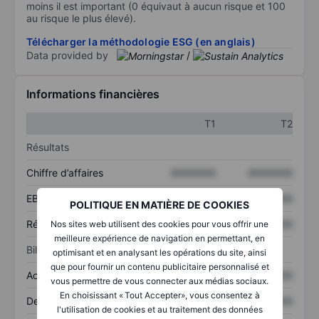
moins il est important (0 équivaut à aucun risque et 100
au risque le plus élevé).
Télécharger la méthodologie ESG (en anglais)
Data provided by
/
Informations financières
T1
T2
Résultats
Chiffre d’affaires
XXXXXXX
XXXXXXX
EBITDA
XXXXXXX
XXXXXXX
POLITIQUE EN MATIÈRE DE COOKIES
Résultat net
XXXXXXX
XXXXXXX
Nos sites web utilisent des cookies pour vous offrir une
meilleure expérience de navigation en permettant, en
Bilan
optimisant et en analysant les opérations du site, ainsi
que pour fournir un contenu publicitaire personnalisé et
Actifs totaux
XXXXXXX
XXXXXXX
vous permettre de vous connecter aux médias sociaux.
En choisissant « Tout Accepter», vous consentez à
Dette totale
XXXXXXX
XXXXXXX
l'utilisation de cookies et au traitement des données