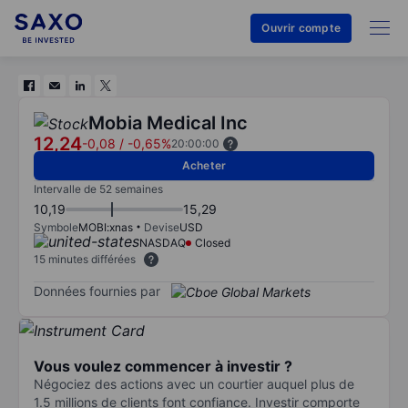
Ouvrir compte
Mobia Medical Inc
12,24
-0,08
/
-0,65%
20:00:00
Acheter
Intervalle de 52 semaines
10,19
15,29
Symbole
MOBI:xnas
Devise
USD
NASDAQ
Closed
15 minutes différées
Données fournies par
Vous voulez commencer à investir ?
Négociez des actions avec un courtier auquel plus de
1.5 millions de clients font confiance. Investir comporte