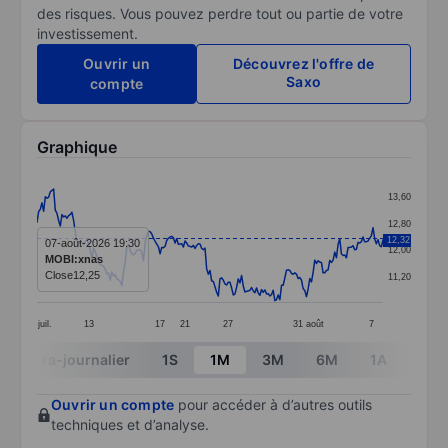
des risques. Vous pouvez perdre tout ou partie de votre
investissement.
Ouvrir un
Découvrez l'offre de
Saxo
compte
Graphique
Chart
13,60
Line chart with 209 data points.
12,80
The chart has 1 X axis displaying categories.
12,32
07-août-2026 19:30
12,00
MOBI:xnas
The chart has 1 Y axis displaying values. Data ranges 
Close
12,25
11,20
juil.
13
17
21
27
31
août
7
End of interactive chart.
Intra-journalier
1S
1M
3M
6M
1A
3A
Ouvrir un compte
pour accéder à d’autres outils
techniques et d’analyse.