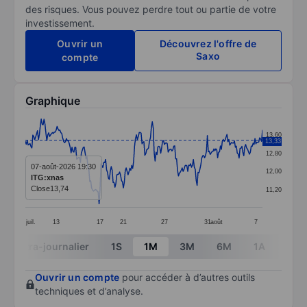
des risques. Vous pouvez perdre tout ou partie de votre
investissement.
Ouvrir un
Découvrez l'offre de
Saxo
compte
Graphique
Chart
13,60
13,33
Line chart with 255 data points.
12,80
The chart has 1 X axis displaying categories.
07-août-2026 19:30
12,00
ITG:xnas
The chart has 1 Y axis displaying values. Data ranges 
Close
13,74
11,20
juil.
13
17
21
27
31
août
7
End of interactive chart.
Intra-journalier
1S
1M
3M
6M
1A
3A
Ouvrir un compte
pour accéder à d’autres outils
techniques et d’analyse.