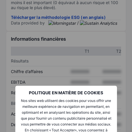
moins il est important (0 équivaut à aucun risque et 100
au risque le plus élevé).
Télécharger la méthodologie ESG (en anglais)
Data provided by
/
Informations financières
T1
T2
Résultats
Chiffre d’affaires
XXXXXXX
XXXXXXX
EBITDA
XXXXXXX
XXXXXXX
Résultat net
XXXXXXX
XXXXXXX
POLITIQUE EN MATIÈRE DE COOKIES
Nos sites web utilisent des cookies pour vous offrir une
Bilan
meilleure expérience de navigation en permettant, en
optimisant et en analysant les opérations du site, ainsi
Actifs totaux
XXXXXXX
XXXXXXX
que pour fournir un contenu publicitaire personnalisé et
Dette totale
XXXXXXX
XXXXXXX
vous permettre de vous connecter aux médias sociaux.
En choisissant « Tout Accepter», vous consentez à