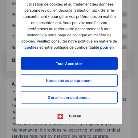
Ratios
l'utilisation de cookies et au traitement des données
personnelles qui en découle. Sélectionnez « Gérer le
Prix / ventes
XXXXXXX
XXXXXXX
consentement » pour gérer vos préférences en matière
de consentement. Vous pouvez modifier vos
Bénéfice par action
XXXXXXX
XXXXXXX
préférences ou retirer votre consentement à tout
moment via notre page de politique en matière de
Dividende par action
XXXXXXX
XXXXXXX
cookies. Veuillez consulter notre politique en matière de
Rendement des
XXXXXXX
XXXXXXX
cookies
et notre politique de confidentialité
pour en
capitaux propres
savoir plus
.
Ouvrir un compte
pour accéder à d’autres outils
techniques et d’analyse.
Tout Accepter
Nécessaires uniquement
À propos ITG Inc
ITG Inc provides services to the digital and other utility
Gérer le consentement
infrastructure industries throughout the United States. Its
services support the planning, design, construction,
operation, maintenance, and expansion of broadband
Suisse
and other infrastructure networks. It operates through
two complementary service lines: i) Engineering &
Maintenance: It provides re-occurring, mission-critical
services required by network owners to operate,