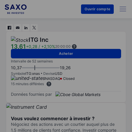
Ouvrir compte
ITG Inc
13,61
+0,28
/
+2,10%
20:00:00
Acheter
Intervalle de 52 semaines
10,37
19,26
Symbole
ITG:xnas
Devise
USD
NASDAQ
Closed
15 minutes différées
Données fournies par
Vous voulez commencer à investir ?
Négociez des actions avec un courtier auquel plus de
1.5 millions de clients font confiance. Investir comporte