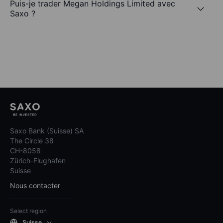
Puis-je trader Megan Holdings Limited avec
Saxo ?
Saxo Bank (Suisse) SA
The Circle 38
CH-8058
Zürich-Flughafen
Suisse
Nous contacter
Select region
Suisse