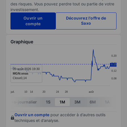
des risques. Vous pouvez perdre tout ou partie de votre
investissement.
Ouvrir un
Découvrez l'offre de
Saxo
compte
Graphique
Chart
0,20
Line chart with 204 data points.
0,16
0,15
The chart has 1 X axis displaying categories.
05-août-2026 19:30
0,12
MGN:xnas
The chart has 1 Y axis displaying values. Data ranges 
Close
0,14
0,08
juil.
10
14
20
24
28
août
End of interactive chart.
Intra-journalier
1S
1M
3M
6M
1A
3A
Ouvrir un compte
pour accéder à d’autres outils
techniques et d’analyse.