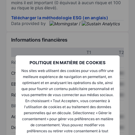
moins il est important (0 équivaut à aucun risque et 100
au risque le plus élevé).
Télécharger la méthodologie ESG (en anglais)
Data provided by
/
Informations financières
T1
T2
Résultats
POLITIQUE EN MATIÈRE DE COOKIES
Nos sites web utilisent des cookies pour vous offrir une
Chiffre d’affaires
XXXXXXX
XXXXXXX
meilleure expérience de navigation en permettant, en
optimisant et en analysant les opérations du site, ainsi
EBITDA
XXXXXXX
XXXXXXX
que pour fournir un contenu publicitaire personnalisé et
Résultat net
XXXXXXX
XXXXXXX
vous permettre de vous connecter aux médias sociaux.
En choisissant « Tout Accepter», vous consentez à
Bilan
l'utilisation de cookies et au traitement des données
personnelles qui en découle. Sélectionnez « Gérer le
Actifs totaux
XXXXXXX
XXXXXXX
consentement » pour gérer vos préférences en matière
de consentement. Vous pouvez modifier vos
Dette totale
XXXXXXX
XXXXXXX
préférences ou retirer votre consentement à tout