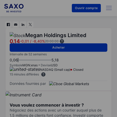
Ouvrir compte
Megan Holdings Limited
0,14
-0,01
/
-8,40%
20:00:00
Acheter
Intervalle de 52 semaines
0,06
5,18
Symbole
MGN:xnas
Devise
USD
NASDAQ (Small cap)
Closed
15 minutes différées
Données fournies par
Vous voulez commencer à investir ?
Négociez des actions avec un courtier auquel plus de
1.5 millions de clients font confiance. Investir comporte