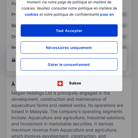
moment via notre page de politique en matière de
Ratios
cookies. Veuillez consulter notre politique en matière de
Prix / ventes
XXXXXXX
XXXXXXX
cookies
et notre politique de confidentialité
pour en
savoir plus
.
Bénéfice par action
XXXXXXX
XXXXXXX
Tout Accepter
Dividende par action
XXXXXXX
XXXXXXX
Rendement des
XXXXXXX
XXXXXXX
Nécessaires uniquement
capitaux propres
Ouvrir un compte
pour accéder à d’autres outils
techniques et d’analyse.
Gérer le consentement
Suisse
À propos Megan Holdings Limited
Megan Holdings Ltd is principally engaged in the
development, construction and maintenance of
aquaculture farms and related works. Its operations are
based in Malaysia. The company's operating segments
include: Aquaculture and agriculture; Industrial solutions;
and Investment in marketable securities. It derives
maximum revenue from Aquaculture and agriculture,
which involves development, construction, and