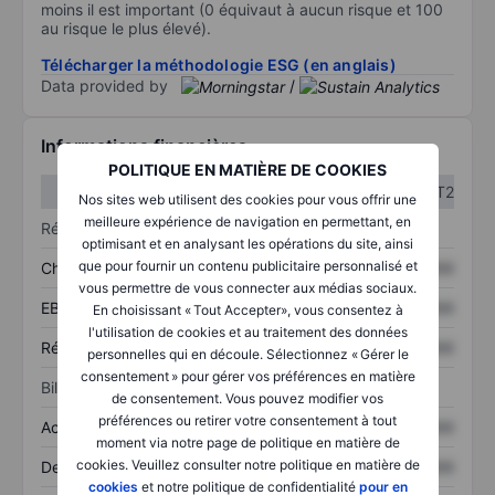
moins il est important (0 équivaut à aucun risque et 100
au risque le plus élevé).
Télécharger la méthodologie ESG (en anglais)
Data provided by
/
Informations financières
POLITIQUE EN MATIÈRE DE COOKIES
T1
T2
Nos sites web utilisent des cookies pour vous offrir une
meilleure expérience de navigation en permettant, en
Résultats
optimisant et en analysant les opérations du site, ainsi
que pour fournir un contenu publicitaire personnalisé et
Chiffre d’affaires
XXXXXXX
XXXXXXX
vous permettre de vous connecter aux médias sociaux.
EBITDA
XXXXXXX
XXXXXXX
En choisissant « Tout Accepter», vous consentez à
l'utilisation de cookies et au traitement des données
Résultat net
XXXXXXX
XXXXXXX
personnelles qui en découle. Sélectionnez « Gérer le
consentement » pour gérer vos préférences en matière
Bilan
de consentement. Vous pouvez modifier vos
préférences ou retirer votre consentement à tout
Actifs totaux
XXXXXXX
XXXXXXX
moment via notre page de politique en matière de
cookies. Veuillez consulter notre politique en matière de
Dette totale
XXXXXXX
XXXXXXX
cookies
et notre politique de confidentialité
pour en