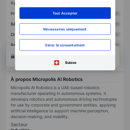
Ratios
savoir plus
.
Tout Accepter
Prix / ventes
XXXXXXX
XXXXXXX
Bénéfice par action
XXXXXXX
XXXXXXX
Nécessaires uniquement
Dividende par action
XXXXXXX
XXXXXXX
Rendement des
XXXXXXX
XXXXXXX
Gérer le consentement
capitaux propres
Ouvrir un compte
pour accéder à d’autres outils
techniques et d’analyse.
Suisse
À propos Micropolis AI Robotics
Micropolis AI Robotics is a UAE-based robotics
manufacturer operating in autonomous systems. It
develops robotics and autonomous driving technologies
for use by corporate and government entities, applying
artificial intelligence to support machine perception,
decision-making, and mobility.
Secteur
Industrie