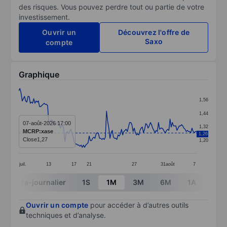
des risques. Vous pouvez perdre tout ou partie de votre
investissement.
Ouvrir un
Découvrez l'offre de
Saxo
compte
Graphique
Chart
1,56
Line chart with 155 data points.
1,44
The chart has 1 X axis displaying categories.
07-août-2026 17:00
1,32
MCRP:xase
1,26
The chart has 1 Y axis displaying values. Data ranges f
Close
1,27
1,20
juil.
13
17
21
27
31
août
7
End of interactive chart.
Intra-journalier
1S
1M
3M
6M
1A
3A
Ouvrir un compte
pour accéder à d’autres outils
techniques et d’analyse.