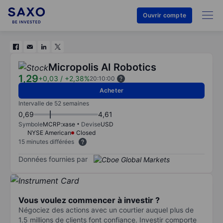
Ouvrir compte
Micropolis AI Robotics
1,29
+0,03
/
+2,38%
20:10:00
Acheter
Intervalle de 52 semaines
0,69
4,61
Symbole
MCRP:xase
Devise
USD
NYSE American
Closed
15 minutes différées
Données fournies par
Vous voulez commencer à investir ?
Négociez des actions avec un courtier auquel plus de
1.5 millions de clients font confiance. Investir comporte