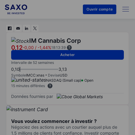
Ouvrir compte
IM Cannabis Corp
0,12
-0,00
/
-1,44%
18:13:39
Acheter
Intervalle de 52 semaines
0,10
3,13
Symbole
IMCC:xnas
Devise
USD
NASDAQ (Small cap)
Open
15 minutes différées
Données fournies par
Vous voulez commencer à investir ?
Négociez des actions avec un courtier auquel plus de
1.5 millions de clients font confiance. Investir comporte