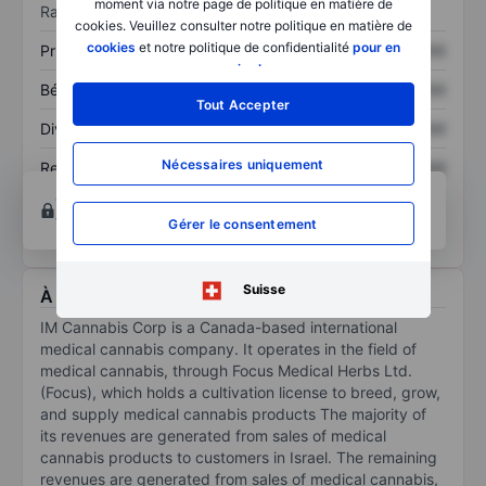
moment via notre page de politique en matière de
Ratios
cookies. Veuillez consulter notre politique en matière de
cookies
et notre politique de confidentialité
pour en
Prix / ventes
XXXXXXX
XXXXXXX
savoir plus
.
Bénéfice par action
XXXXXXX
XXXXXXX
Tout Accepter
Dividende par action
XXXXXXX
XXXXXXX
Nécessaires uniquement
Rendement des
XXXXXXX
XXXXXXX
capitaux propres
Ouvrir un compte
pour accéder à d’autres outils
techniques et d’analyse.
Gérer le consentement
Suisse
À propos IM Cannabis Corp
IM Cannabis Corp is a Canada-based international
medical cannabis company. It operates in the field of
medical cannabis, through Focus Medical Herbs Ltd.
(Focus), which holds a cultivation license to breed, grow,
and supply medical cannabis products The majority of
its revenues are generated from sales of medical
cannabis products to customers in Israel. The remaining
revenues are generated from sales of medical cannabis,