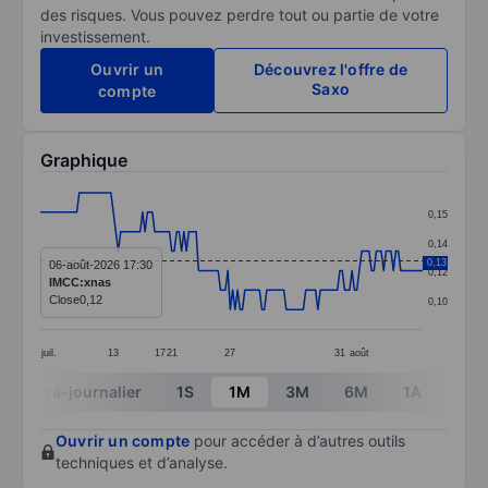
des risques. Vous pouvez perdre tout ou partie de votre
investissement.
Ouvrir un
Découvrez l'offre de
Saxo
compte
Graphique
Chart
0,15
Line chart with 158 data points.
0,14
The chart has 1 X axis displaying categories.
0,13
06-août-2026 17:30
0,12
IMCC:xnas
The chart has 1 Y axis displaying values. Data ranges f
Close
0,12
0,10
juil.
13
17
21
27
31
août
End of interactive chart.
Intra-journalier
1S
1M
3M
6M
1A
3A
Ouvrir un compte
pour accéder à d’autres outils
techniques et d’analyse.