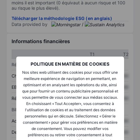
moins il est important (0 équivaut à aucun risque et 100
au risque le plus élevé).
Télécharger la méthodologie ESG (en anglais)
Data provided by
/
Informations financières
T1
T2
POLITIQUE EN MATIÈRE DE COOKIES
Résultats
Nos sites web utilisent des cookies pour vous offrir une
Chiffre d’affaires
XXXXXXX
XXXXXXX
meilleure expérience de navigation en permettant, en
optimisant et en analysant les opérations du site, ainsi
EBITDA
XXXXXXX
XXXXXXX
que pour fournir un contenu publicitaire personnalisé et
vous permettre de vous connecter aux médias sociaux.
Résultat net
XXXXXXX
XXXXXXX
En choisissant « Tout Accepter», vous consentez à
Bilan
l'utilisation de cookies et au traitement des données
personnelles qui en découle. Sélectionnez « Gérer le
Actifs totaux
XXXXXXX
XXXXXXX
consentement » pour gérer vos préférences en matière
de consentement. Vous pouvez modifier vos
Dette totale
XXXXXXX
XXXXXXX
préférences ou retirer votre consentement à tout