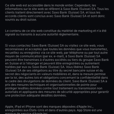
Ce site web est accessible dans le monde entier. Cependant, les
informations sur le site web se réfèrent à Saxo Bank (Suisse) SA. Tous les
clients traitent directement avec Saxo Bank (Suisse) SA. et tous les
accords clients sont conclus avec Saxo Bank (Suisse) SA et sont donc
soumis au droit suisse.
Le contenu de ce site web constitue du matériel de marketing et n'a été
signalé ou transmis à aucune autorité réglementaire.
Si vous contactez Saxo Bank (Suisse) SA ou visitez ce site web, vous
reconnaissez et acceptez que toutes les données que vous transmettez,
recueillez ou enregistrez via ce site web, par téléphone ou par tout autre
moyen de communication (par ex. e-mail), à Saxo Bank (Suisse) SA
peuvent être transmises à d'autres sociétés ou tiers du groupe Saxo Bank
en Suisse et à l'étranger et peuvent être enregistrées ou autrement
traitées par eux ou Saxo Bank (Suisse) SA. Vous libérez Saxo Bank
(Suisse) SA de ses obligations au titre du secret bancaire suisse et du
secret des négociants en valeurs mobilières et, dans la mesure permise
par la loi, des autres lois et obligations concernant la confidentialité dans
le cadre des divulgations de données du client. Saxo Bank (Suisse) SA a
pris des mesures techniques et organisationnelles de pointe pour
protéger lesdites données contre tout traitement ou transmission non
autorisés et appliquera des mesures de sécurité appropriées pour garantir
une protection adéquate desdites données.
Apple, iPad et iPhone sont des marques déposées d'Apple Inc.,
enregistrées aux États-Unis et dans d'autres pays. App Store est une
marque de service d'Apple Inc.