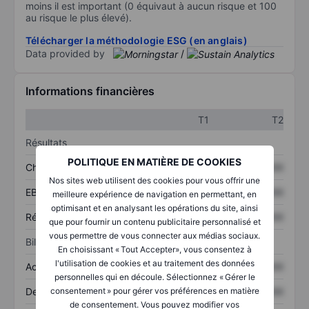
moins il est important (0 équivaut à aucun risque et 100
au risque le plus élevé).
Télécharger la méthodologie ESG (en anglais)
Data provided by
/
Informations financières
T1
T2
Résultats
POLITIQUE EN MATIÈRE DE COOKIES
Chiffre d’affaires
XXXXXXX
XXXXXXX
Nos sites web utilisent des cookies pour vous offrir une
EBITDA
XXXXXXX
XXXXXXX
meilleure expérience de navigation en permettant, en
optimisant et en analysant les opérations du site, ainsi
Résultat net
XXXXXXX
XXXXXXX
que pour fournir un contenu publicitaire personnalisé et
vous permettre de vous connecter aux médias sociaux.
Bilan
En choisissant « Tout Accepter», vous consentez à
l'utilisation de cookies et au traitement des données
Actifs totaux
XXXXXXX
XXXXXXX
personnelles qui en découle. Sélectionnez « Gérer le
Dette totale
XXXXXXX
XXXXXXX
consentement » pour gérer vos préférences en matière
de consentement. Vous pouvez modifier vos