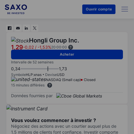
Ouvrir compte
Hongli Group Inc.
1,29
-0,02
/
-1,53%
20:00:00
Acheter
Intervalle de 52 semaines
0,34
1,73
Symbole
HLP:xnas
Devise
USD
NASDAQ (Small cap)
Closed
15 minutes différées
Données fournies par
Vous voulez commencer à investir ?
Négociez des actions avec un courtier auquel plus de
1.5 millions de clients font confiance. Investir comporte