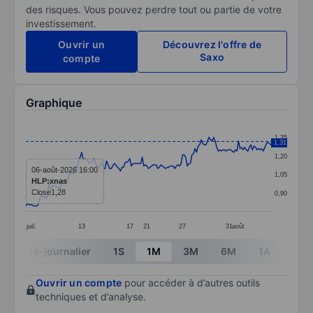
des risques. Vous pouvez perdre tout ou partie de votre
investissement.
Ouvrir un
Découvrez l'offre de
Saxo
compte
Graphique
Chart
1,35
1,31
Line chart with 159 data points.
1,20
The chart has 1 X axis displaying categories.
06-août-2026 16:00
1,05
HLP:xnas
The chart has 1 Y axis displaying values. Data ranges 
Close
1,28
0,90
juil.
13
17
21
27
31
août
End of interactive chart.
Intra-journalier
1S
1M
3M
6M
1A
3A
Ouvrir un compte
pour accéder à d’autres outils
techniques et d’analyse.