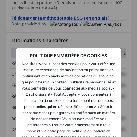
moins il est important (0 équivaut à aucun risque et 100
au risque le plus élevé).
Télécharger la méthodologie ESG (en anglais)
Data provided by
/
Informations financières
T1
T2
POLITIQUE EN MATIÈRE DE COOKIES
Résultats
Nos sites web utilisent des cookies pour vous offrir une
meilleure expérience de navigation en permettant, en
Chiffre d’affaires
XXXXXXX
XXXXXXX
optimisant et en analysant les opérations du site, ainsi
que pour fournir un contenu publicitaire personnalisé et
EBITDA
XXXXXXX
XXXXXXX
vous permettre de vous connecter aux médias sociaux.
En choisissant « Tout Accepter», vous consentez à
Résultat net
XXXXXXX
XXXXXXX
l'utilisation de cookies et au traitement des données
personnelles qui en découle. Sélectionnez « Gérer le
Bilan
consentement » pour gérer vos préférences en matière
Actifs totaux
XXXXXXX
XXXXXXX
de consentement. Vous pouvez modifier vos
préférences ou retirer votre consentement à tout
Dette totale
XXXXXXX
XXXXXXX
moment via notre page de politique en matière de