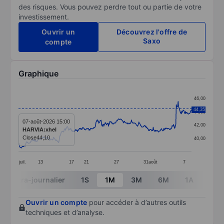
des risques. Vous pouvez perdre tout ou partie de votre
investissement.
Ouvrir un
Découvrez l'offre de
Saxo
compte
Graphique
Chart
46,00
Line chart with 376 data points.
44,35
44,00
The chart has 1 X axis displaying categories.
07-août-2026 15:00
42,00
HARVIA:xhel
The chart has 1 Y axis displaying values. Data ranges
Close
44,10
40,00
juil.
13
17
21
27
31
août
7
End of interactive chart.
Intra-journalier
1S
1M
3M
6M
1A
3A
Ouvrir un compte
pour accéder à d’autres outils
techniques et d’analyse.