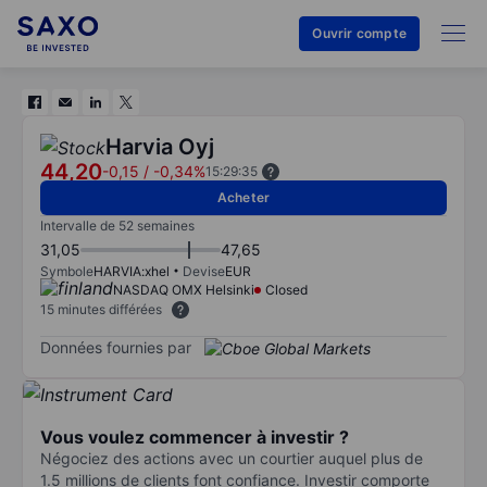
Ouvrir compte
Harvia Oyj
44,20
-0,15
/
-0,34%
15:29:35
Acheter
Intervalle de 52 semaines
31,05
47,65
Symbole
HARVIA:xhel
Devise
EUR
NASDAQ OMX Helsinki
Closed
15 minutes différées
Données fournies par
Vous voulez commencer à investir ?
Négociez des actions avec un courtier auquel plus de
1.5 millions de clients font confiance. Investir comporte