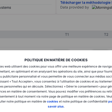
Télécharger la méthodologie 
Data provided by
T1
T2
XXXXXXX
XXXXXXX
POLITIQUE EN MATIÈRE DE COOKIES
XXXXXXX
XXXXXXX
tes web utilisent des cookies pour vous offrir une meilleure expérience de naviga
XXXXXXX
XXXXXXX
ettant, en optimisant et en analysant les opérations du site, ainsi que pour fourn
u publicitaire personnalisé et vous permettre de vous connecter aux médias soci
issant « Tout Accepter», vous consentez à l'utilisation de cookies et au traiteme
es personnelles qui en découle. Sélectionnez « Gérer le consentement » pour gér
XXXXXXX
XXXXXXX
nces en matière de consentement. Vous pouvez modifier vos préférences ou retir
sentement à tout moment via notre page de politique en matière de cookies. Veui
XXXXXXX
XXXXXXX
lter notre politique en matière de
cookies
et notre politique de confidentialité
po
savoir plus
.