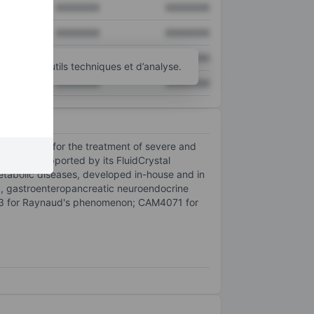
XXXXXXX
XXXXXXX
XXXXXXX
XXXXXXX
XXXXXXX
XXXXXXX
d’autres outils techniques et d’analyse.
XXXXXXX
XXXXXXX
medicines for the treatment of severe and
ipeline supported by its FluidCrystal
metabolic diseases, developed in-house and in
y, gastroenteropancreatic neuroendocrine
043 for Raynaud's phenomenon; CAM4071 for