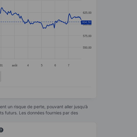
625,00
604,50
600,00
575,00
550,00
31
août
4
5
6
7
nt un risque de perte, pouvant aller jusqu’à
ats futurs. Les données fournies par des