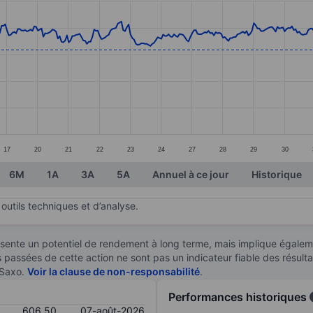
ories.
es. Data ranges from 526 to 635.
17
20
21
22
23
24
27
28
29
30
6M
1A
3A
5A
Annuel à ce jour
Historique
outils techniques et d’analyse.
sente un potentiel de rendement à long terme, mais implique égaleme
es passées de cette action ne sont pas un indicateur fiable des résult
 Saxo.
Voir la clause de non-responsabilité
.
Performances historiques
606,50
07-août-2026