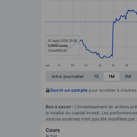
Line chart with 391 data points.
The chart has 1 X axis displaying categ
The chart has 1 Y axis displaying valu
07-août-2026 15:00
CAMX:xome
Close
609,00
juil.
9
10
13
14
15
16
End of interactive chart.
Intra-journalier
1S
1M
3M
Ouvrir un compte
pour accéder à d’autres 
Bon à savoir :
L’investissement en actions pré
la totalité du capital investi. Les performanc
sources externes n’ont pas été modifiées par
Cours
Achat