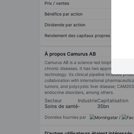
Prix / ventes
Bénéfice par action
Dividende par action
Rendement des capitaux propres
À propos Camurus AB
Camurus AB is a science-led biopharmaceutic
chronic diseases. It has two approved produc
technology. Its clinical pipeline includes pr
collaboration with international pharmaceuti
tumors, and polycystic liver disease; CAM2
endocrine disorders, among others.
Secteur
Industrie
Capitalisation
Soins de santé
-
35bn
Données fournies par
/
D’autres utilisateurs étaient intéressés