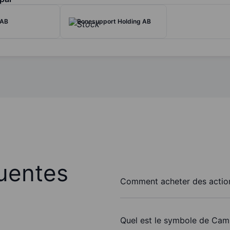
 AB
Bonesupport Holding AB
uentes
Comment acheter des actio
Quel est le symbole de Cam