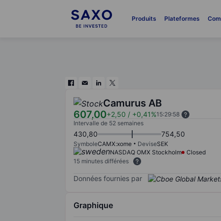
Produits
Plateformes
Com
Camurus AB
607,00
+2,50
/
+0,41%
15:29:58
Intervalle de 52 semaines
430,80
754,50
Symbole
CAMX:xome
Devise
SEK
NASDAQ OMX Stockholm
Closed
15 minutes différées
Données fournies par
Graphique
Chart