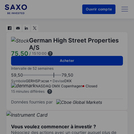
Ouvrir compte
German High Street Properties
A/S
75,50
/
15:10:00
Acheter
Intervalle de 52 semaines
59,50
79,50
Symbole
GERHSP:xcse
Devise
DKK
NASDAQ OMX Copenhagen
Closed
15 minutes différées
Données fournies par
Vous voulez commencer à investir ?
Négociez des actions avec un courtier auquel plus de