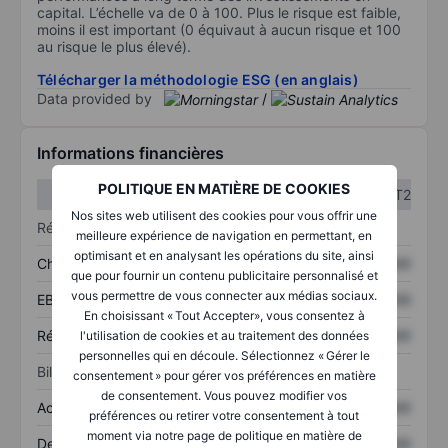
capital. L’échelle va de 0 à 100. Plus le risque est faible,
moins il est important (0 équivaut à aucun risque et 100
au risque le plus élevé).
Télécharger la méthodologie ESG (en anglais)
Data provided by
/
Informations financières
POLITIQUE EN MATIÈRE DE COOKIES
T1
T2
Nos sites web utilisent des cookies pour vous offrir une
Résultats
meilleure expérience de navigation en permettant, en
optimisant et en analysant les opérations du site, ainsi
Chiffre d’affaires
XXXXXXX
XXXXXXX
que pour fournir un contenu publicitaire personnalisé et
vous permettre de vous connecter aux médias sociaux.
EBITDA
XXXXXXX
XXXXXXX
En choisissant « Tout Accepter», vous consentez à
Résultat net
XXXXXXX
XXXXXXX
l'utilisation de cookies et au traitement des données
personnelles qui en découle. Sélectionnez « Gérer le
Bilan
consentement » pour gérer vos préférences en matière
de consentement. Vous pouvez modifier vos
Actifs totaux
XXXXXXX
XXXXXXX
préférences ou retirer votre consentement à tout
moment via notre page de politique en matière de
Dette totale
XXXXXXX
XXXXXXX