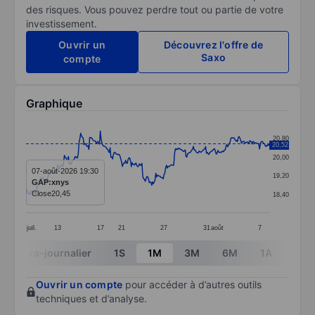
des risques. Vous pouvez perdre tout ou partie de votre
investissement.
Ouvrir un
Découvrez l'offre de
Saxo
compte
Graphique
Chart
20,80
20,52
Line chart with 299 data points.
20,00
The chart has 1 X axis displaying categories.
07-août-2026 19:30
19,20
GAP:xnys
The chart has 1 Y axis displaying values. Data ranges 
Close
20,45
18,40
juil.
13
17
21
27
31
août
7
End of interactive chart.
Intra-journalier
1S
1M
3M
6M
1A
3A
Ouvrir un compte
pour accéder à d’autres outils
techniques et d’analyse.