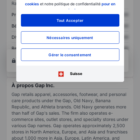
Ratios
cookies
et notre politique de confidentialité
pour en
savoir plus
.
Prix / ventes
XXXXXXX
XXXXXXX
Tout Accepter
Bénéfice par action
XXXXXXX
XXXXXXX
Dividende par action
XXXXXXX
XXXXXXX
Nécessaires uniquement
Rendement des
XXXXXXX
XXXXXXX
capitaux propres
Gérer le consentement
Ouvrir un compte
pour accéder à d’autres outils
techniques et d’analyse.
Suisse
À propos Gap Inc.
Gap retails apparel, accessories, footwear, and personal
care products under the Gap, Old Navy, Banana
Republic, and Athleta brands. Old Navy generates more
than half of Gap's sales. The firm also operates e-
commerce sites, outlet stores, and specialty stores under
various Gap names. Gap operates approximately 2,500
stores in North America, Europe, and Asia and franchises
about 1,000 more in Asia, Europe, Latin America, and