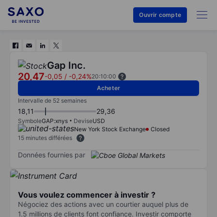
Ouvrir compte
Gap Inc.
20,47
-0,05
/
-0,24%
20:10:00
Acheter
Intervalle de 52 semaines
18,11
29,36
Symbole
GAP:xnys
Devise
USD
New York Stock Exchange
Closed
15 minutes différées
Données fournies par
Vous voulez commencer à investir ?
Négociez des actions avec un courtier auquel plus de
1.5 millions de clients font confiance. Investir comporte