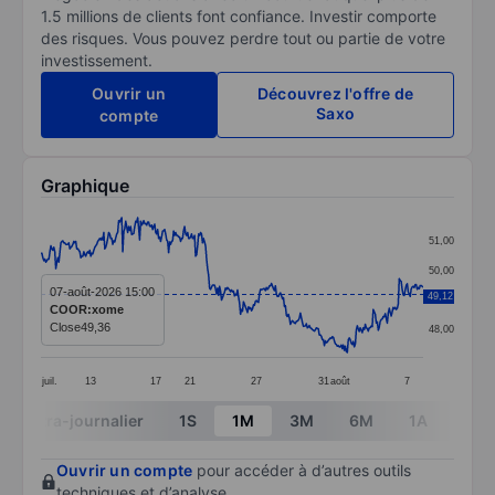
1.5 millions de clients font confiance. Investir comporte
des risques. Vous pouvez perdre tout ou partie de votre
investissement.
Ouvrir un
Découvrez l'offre de
Saxo
compte
Graphique
Chart
51,00
Line chart with 384 data points.
50,00
The chart has 1 X axis displaying categories.
07-août-2026 15:00
49,12
49,00
COOR:xome
The chart has 1 Y axis displaying values. Data ranges f
Close
49,36
48,00
juil.
13
17
21
27
31
août
7
End of interactive chart.
Intra-journalier
1S
1M
3M
6M
1A
3A
Ouvrir un compte
pour accéder à d’autres outils
techniques et d’analyse.