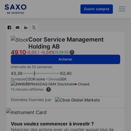
Ouvrir compte
Coor Service Management
Holding AB
49,10
-0,02
/
-0,04%
15:29:35
Acheter
Intervalle de 52 semaines
43,36
62,40
Symbole
COOR:xome
Devise
SEK
NASDAQ OMX Stockholm
Closed
15 minutes différées
Données fournies par
Vous voulez commencer à investir ?
Négociez des actions avec un courtier auquel plus de