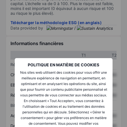
capital. L’échelle va de 0 à 100. Plus le risque est faible,
moins il est important (0 équivaut à aucun risque et 100
au risque le plus élevé).
Télécharger la méthodologie ESG (en anglais)
Data provided by
/
Informations financières
T1
T2
Résultats
POLITIQUE EN MATIÈRE DE COOKIES
Nos sites web utilisent des cookies pour vous offrir une
Chiffre d’affaires
XXXXXXX
XXXXXXX
meilleure expérience de navigation en permettant, en
optimisant et en analysant les opérations du site, ainsi
EBITDA
XXXXXXX
XXXXXXX
que pour fournir un contenu publicitaire personnalisé et
Résultat net
XXXXXXX
XXXXXXX
vous permettre de vous connecter aux médias sociaux.
En choisissant « Tout Accepter», vous consentez à
Bilan
l'utilisation de cookies et au traitement des données
personnelles qui en découle. Sélectionnez « Gérer le
Actifs totaux
XXXXXXX
XXXXXXX
consentement » pour gérer vos préférences en matière
de consentement. Vous pouvez modifier vos
Dette totale
XXXXXXX
XXXXXXX