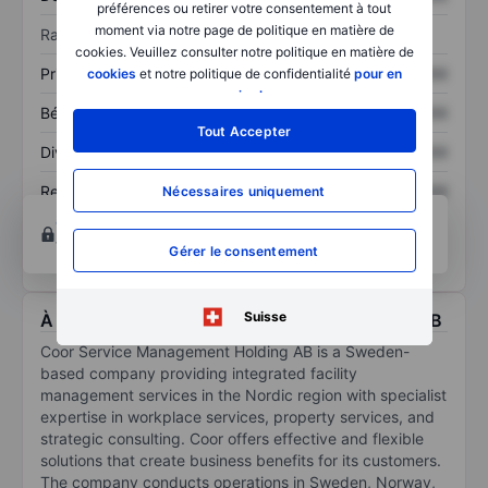
préférences ou retirer votre consentement à tout
moment via notre page de politique en matière de
Ratios
cookies. Veuillez consulter notre politique en matière de
Prix / ventes
XXXXXXX
XXXXXXX
cookies
et notre politique de confidentialité
pour en
savoir plus
.
Bénéfice par action
XXXXXXX
XXXXXXX
Tout Accepter
Dividende par action
XXXXXXX
XXXXXXX
Rendement des
XXXXXXX
XXXXXXX
Nécessaires uniquement
capitaux propres
Ouvrir un compte
pour accéder à d’autres outils
techniques et d’analyse.
Gérer le consentement
Suisse
À propos Coor Service Management Holding AB
Coor Service Management Holding AB is a Sweden-
based company providing integrated facility
management services in the Nordic region with specialist
expertise in workplace services, property services, and
strategic consulting. Coor offers effective and flexible
solutions that create business benefits for its customers.
The company conducts operations in Sweden, Norway,