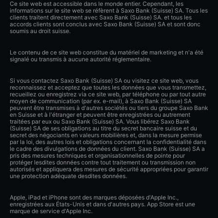
Ce site web est accessible dans le monde entier. Cependant, les
informations sur le site web se réfèrent à Saxo Bank (Suisse) SA. Tous les
clients traitent directement avec Saxo Bank (Suisse) SA. et tous les
accords clients sont conclus avec Saxo Bank (Suisse) SA et sont donc
soumis au droit suisse.
Le contenu de ce site web constitue du matériel de marketing et n'a été
signalé ou transmis à aucune autorité réglementaire.
Si vous contactez Saxo Bank (Suisse) SA ou visitez ce site web, vous
reconnaissez et acceptez que toutes les données que vous transmettez,
recueillez ou enregistrez via ce site web, par téléphone ou par tout autre
moyen de communication (par ex. e-mail), à Saxo Bank (Suisse) SA
peuvent être transmises à d'autres sociétés ou tiers du groupe Saxo Bank
en Suisse et à l'étranger et peuvent être enregistrées ou autrement
traitées par eux ou Saxo Bank (Suisse) SA. Vous libérez Saxo Bank
(Suisse) SA de ses obligations au titre du secret bancaire suisse et du
secret des négociants en valeurs mobilières et, dans la mesure permise
par la loi, des autres lois et obligations concernant la confidentialité dans
le cadre des divulgations de données du client. Saxo Bank (Suisse) SA a
pris des mesures techniques et organisationnelles de pointe pour
protéger lesdites données contre tout traitement ou transmission non
autorisés et appliquera des mesures de sécurité appropriées pour garantir
une protection adéquate desdites données.
Apple, iPad et iPhone sont des marques déposées d'Apple Inc.,
enregistrées aux États-Unis et dans d'autres pays. App Store est une
marque de service d'Apple Inc.