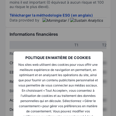
moins il est important (0 équivaut à aucun risque et 100
au risque le plus élevé).
Télécharger la méthodologie ESG (en anglais)
Data provided by
/
Informations financières
T1
T2
Résultats
POLITIQUE EN MATIÈRE DE COOKIES
Chiffre d’affaires
XXXXXXX
XXXXXXX
Nos sites web utilisent des cookies pour vous offrir une
meilleure expérience de navigation en permettant, en
EBITDA
XXXXXXX
XXXXXXX
optimisant et en analysant les opérations du site, ainsi
que pour fournir un contenu publicitaire personnalisé et
Résultat net
XXXXXXX
XXXXXXX
vous permettre de vous connecter aux médias sociaux.
Bilan
En choisissant « Tout Accepter», vous consentez à
l'utilisation de cookies et au traitement des données
Actifs totaux
XXXXXXX
XXXXXXX
personnelles qui en découle. Sélectionnez « Gérer le
consentement » pour gérer vos préférences en matière
Dette totale
XXXXXXX
XXXXXXX
de consentement. Vous pouvez modifier vos