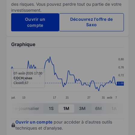
des risques. Vous pouvez perdre tout ou partie de votre
investissement.
Ouvrir un
Découvrez l'offre de
Saxo
compte
Graphique
Chart
0,80
Line chart with 118 data points.
0,76
The chart has 1 X axis displaying categories.
07-août-2026 17:30
0,72
COCH:xnas
The chart has 1 Y axis displaying values. Data ranges 
Close
0,67
0,68
0,68
juil.
13
17
21
27
31
août
7
End of interactive chart.
Intra-journalier
1S
1M
3M
6M
1A
3A
Ouvrir un compte
pour accéder à d’autres outils
techniques et d’analyse.