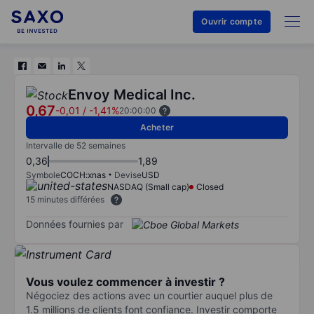
Ouvrir compte
Envoy Medical Inc.
0,67
-0,01
/
-1,41%
20:00:00
Acheter
Intervalle de 52 semaines
0,36
1,89
Symbole
COCH:xnas
Devise
USD
NASDAQ (Small cap)
Closed
15 minutes différées
Données fournies par
Vous voulez commencer à investir ?
Négociez des actions avec un courtier auquel plus de
1.5 millions de clients font confiance. Investir comporte