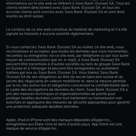
informations sur le site web se réfèrent à Saxo Bank (Suisse) SA. Tous les
clients traitent directement avec Saxo Bank (Suisse) SA. et tous les
accords clients sont conclus avec Saxo Bank (Suisse) SA et sont donc
soumis au droit suisse.
Le contenu de ce site web constitue du matériel de marketing et n'a été
signalé ou transmis à aucune autorité réglementaire.
Si vous contactez Saxo Bank (Suisse) SA ou visitez ce site web, vous
reconnaissez et acceptez que toutes les données que vous transmettez,
recueillez ou enregistrez via ce site web, par téléphone ou par tout autre
moyen de communication (par ex. e-mail), à Saxo Bank (Suisse) SA
peuvent être transmises à d'autres sociétés ou tiers du groupe Saxo Bank
en Suisse et à l'étranger et peuvent être enregistrées ou autrement
traitées par eux ou Saxo Bank (Suisse) SA. Vous libérez Saxo Bank
(Suisse) SA de ses obligations au titre du secret bancaire suisse et du
secret des négociants en valeurs mobilières et, dans la mesure permise
par la loi, des autres lois et obligations concernant la confidentialité dans
le cadre des divulgations de données du client. Saxo Bank (Suisse) SA a
pris des mesures techniques et organisationnelles de pointe pour
protéger lesdites données contre tout traitement ou transmission non
autorisés et appliquera des mesures de sécurité appropriées pour garantir
une protection adéquate desdites données.
Apple, iPad et iPhone sont des marques déposées d'Apple Inc.,
enregistrées aux États-Unis et dans d'autres pays. App Store est une
marque de service d'Apple Inc.