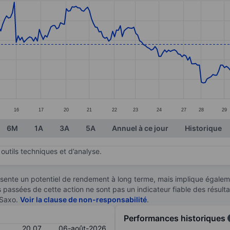
ories.
s. Data ranges from 16.68 to 29.81.
16
17
20
21
22
23
24
27
28
29
6M
1A
3A
5A
Annuel à ce jour
Historique
outils techniques et d’analyse.
sente un potentiel de rendement à long terme, mais implique égaleme
es passées de cette action ne sont pas un indicateur fiable des résult
 Saxo.
Voir la clause de non-responsabilité
.
Performances historiques
20,07
06-août-2026