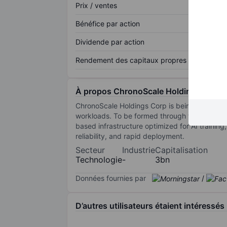
Prix / ventes
Bénéfice par action
Dividende par action
Rendement des capitaux propres
À propos ChronoScale Holdings Corp.
ChronoScale Holdings Corp is being formed to
workloads. To be formed through the strategi
based infrastructure optimized for AI traini
reliability, and rapid deployment.
Secteur
Industrie
Capitalisation
Technologie
-
3bn
Données fournies par
/
D’autres utilisateurs étaient intéressés