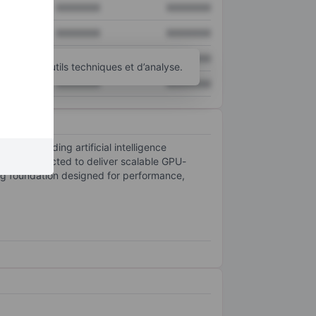
XXXXXXX
XXXXXXX
XXXXXXX
XXXXXXX
XXXXXXX
XXXXXXX
d’autres outils techniques et d’analyse.
XXXXXXX
XXXXXXX
he demanding artificial intelligence
ale is expected to deliver scalable GPU-
ing foundation designed for performance,