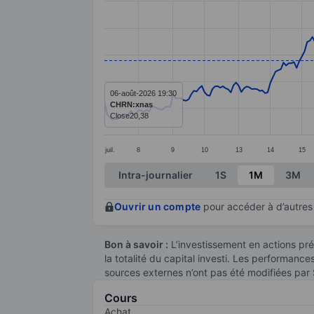
Line chart with 272 data points.
The chart has 1 X axis displaying categ
The chart has 1 Y axis displaying value
06-août-2026 19:30
CHRN:xnas
Close
20,38
juil.
8
9
10
13
14
15
End of interactive chart.
Intra-journalier
1S
1M
3M
Ouvrir un compte
pour accéder à d’autres 
Bon à savoir :
L’investissement en actions pré
la totalité du capital investi. Les performanc
sources externes n’ont pas été modifiées par
Cours
Achat