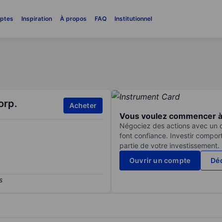
ptes
Inspiration
À propos
FAQ
Institutionnel
orp.
Acheter
Vous voulez commencer à 
Négociez des actions avec un co
font confiance. Investir compor
partie de votre investissement.
Ouvrir un compte
Déc