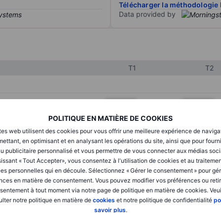
Télécharger la méthodologie 
Data provided by
T1
T2
XXXXXXX
XXXXXXX
POLITIQUE EN MATIÈRE DE COOKIES
XXXXXXX
XXXXXXX
tes web utilisent des cookies pour vous offrir une meilleure expérience de naviga
XXXXXXX
XXXXXXX
ettant, en optimisant et en analysant les opérations du site, ainsi que pour fourn
u publicitaire personnalisé et vous permettre de vous connecter aux médias soci
issant « Tout Accepter», vous consentez à l'utilisation de cookies et au traiteme
es personnelles qui en découle. Sélectionnez « Gérer le consentement » pour gér
XXXXXXX
XXXXXXX
nces en matière de consentement. Vous pouvez modifier vos préférences ou retir
sentement à tout moment via notre page de politique en matière de cookies. Veui
XXXXXXX
XXXXXXX
lter notre politique en matière de
cookies
et notre politique de confidentialité
po
savoir plus
.