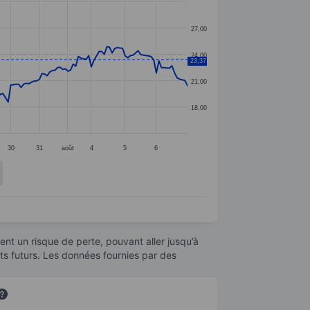
27,00
24,00
23,37
21,00
18,00
30
31
août
4
5
6
nt un risque de perte, pouvant aller jusqu’à
ats futurs. Les données fournies par des