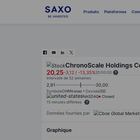
Produits
Plateformes
Com
ChronoScale Holdings C
20,25
-3,12
/
-13,35%
20:00:00
Intervalle de 52 semaines
2,91
30,00
Symbole
CHRN:xnas
Devise
USD
NASDAQ
Closed
15 minutes différées
Données fournies par
Graphique
Chart