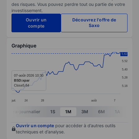
des risques. Vous pouvez perdre tout ou partie de votre
investissement.
Ouvrir un
Découvrez l'offre de
Saxo
compte
Graphique
Chart
5,62
5,52
Line chart with 75 data points.
5,40
The chart has 1 X axis displaying categories.
07-août-2026 10:30
5,28
BSD:xpar
The chart has 1 Y axis displaying values. Data ranges 
Close
5,64
5,16
juil.
24
28
août
7
End of interactive chart.
Intra-journalier
1S
1M
3M
6M
1A
3A
Ouvrir un compte
pour accéder à d’autres outils
techniques et d’analyse.