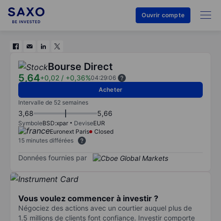
Ouvrir compte
Bourse Direct
5,64
+0,02
/
+0,36%
04:29:06
Acheter
Intervalle de 52 semaines
3,68
5,66
Symbole
BSD:xpar
Devise
EUR
Euronext Paris
Closed
15 minutes différées
Données fournies par
Vous voulez commencer à investir ?
Négociez des actions avec un courtier auquel plus de
1.5 millions de clients font confiance. Investir comporte