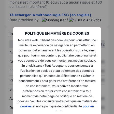
moins il est important (0 équivaut à aucun risque et 100
au risque le plus élevé).
Télécharger la méthodologie ESG (en anglais)
Data provided by
/
POLITIQUE EN MATIÈRE DE COOKIES
Informations financières
Nos sites web utilisent des cookies pour vous offrir une
T1
T2
meilleure expérience de navigation en permettant, en
optimisant et en analysant les opérations du site, ainsi
Résultats
que pour fournir un contenu publicitaire personnalisé et
vous permettre de vous connecter aux médias sociaux.
Chiffre d’affaires
XXXXXXX
XXXXXXX
En choisissant « Tout Accepter», vous consentez à
l'utilisation de cookies et au traitement des données
EBITDA
XXXXXXX
XXXXXXX
personnelles qui en découle. Sélectionnez « Gérer le
Résultat net
XXXXXXX
XXXXXXX
consentement » pour gérer vos préférences en matière
de consentement. Vous pouvez modifier vos
Bilan
préférences ou retirer votre consentement à tout
moment via notre page de politique en matière de
Actifs totaux
XXXXXXX
XXXXXXX
cookies. Veuillez consulter notre politique en matière de
cookies
et notre politique de confidentialité
pour en
Dette totale
XXXXXXX
XXXXXXX
savoir plus
.