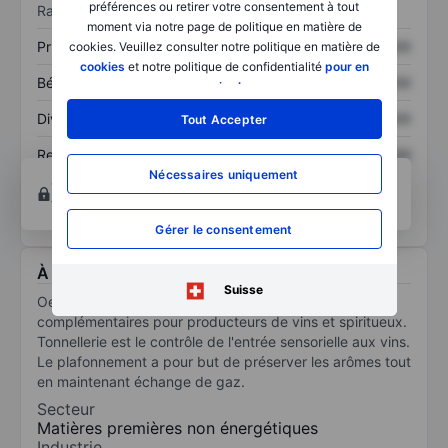
préférences ou retirer votre consentement à tout
Ratios
moment via notre page de politique en matière de
Prix / ventes
XXXXXXX
XXXXXXX
cookies. Veuillez consulter notre politique en matière de
cookies
et notre politique de confidentialité
pour en
Bénéfice par action
XXXXXXX
XXXXXXX
savoir plus
.
Dividende par action
XXXXXXX
XXXXXXX
Tout Accepter
Rendement des
XXXXXXX
XXXXXXX
capitaux propres
Nécessaires uniquement
Ouvrir un compte
pour accéder à d’autres outils
techniques et d’analyse.
Gérer le consentement
À propos Oeneo Bouchage
Suisse
Oeneo,un groupe mondial présent dans 2 domaines
complémentaires pour producteurs de vins et spiritueux.
Tonnellerie est le contrôle de l'entrée sensorielle aux vins.
Le plafonnement a pour but de préserver les arômes tout
en maintenant échange de gaz.
Secteur
Matières premières non énergétiques
Industrie