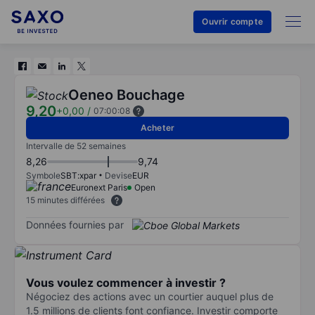
Ouvrir compte
Oeneo Bouchage
9,20
+0,00
/
07:00:08
Acheter
Intervalle de 52 semaines
8,26
9,74
Symbole
SBT:xpar
Devise
EUR
Euronext Paris
Open
15 minutes différées
Données fournies par
Vous voulez commencer à investir ?
Négociez des actions avec un courtier auquel plus de
1.5 millions de clients font confiance. Investir comporte