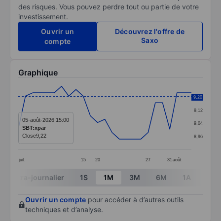
des risques. Vous pouvez perdre tout ou partie de votre
investissement.
Ouvrir un
Découvrez l'offre de
Saxo
compte
Graphique
Chart
9,20
9,20
Line chart with 25 data points.
9,12
The chart has 1 X axis displaying categories.
05-août-2026 15:00
9,04
SBT:xpar
The chart has 1 Y axis displaying values. Data ranges 
Close
9,22
8,96
juil.
15
20
27
31
août
End of interactive chart.
Intra-journalier
1S
1M
3M
6M
1A
3A
Ouvrir un compte
pour accéder à d’autres outils
techniques et d’analyse.