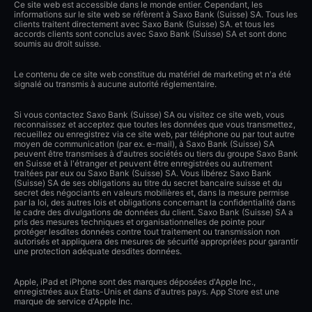
Ce site web est accessible dans le monde entier. Cependant, les
informations sur le site web se réfèrent à Saxo Bank (Suisse) SA. Tous les
clients traitent directement avec Saxo Bank (Suisse) SA. et tous les
accords clients sont conclus avec Saxo Bank (Suisse) SA et sont donc
soumis au droit suisse.
Le contenu de ce site web constitue du matériel de marketing et n'a été
signalé ou transmis à aucune autorité réglementaire.
Si vous contactez Saxo Bank (Suisse) SA ou visitez ce site web, vous
reconnaissez et acceptez que toutes les données que vous transmettez,
recueillez ou enregistrez via ce site web, par téléphone ou par tout autre
moyen de communication (par ex. e-mail), à Saxo Bank (Suisse) SA
peuvent être transmises à d'autres sociétés ou tiers du groupe Saxo Bank
en Suisse et à l'étranger et peuvent être enregistrées ou autrement
traitées par eux ou Saxo Bank (Suisse) SA. Vous libérez Saxo Bank
(Suisse) SA de ses obligations au titre du secret bancaire suisse et du
secret des négociants en valeurs mobilières et, dans la mesure permise
par la loi, des autres lois et obligations concernant la confidentialité dans
le cadre des divulgations de données du client. Saxo Bank (Suisse) SA a
pris des mesures techniques et organisationnelles de pointe pour
protéger lesdites données contre tout traitement ou transmission non
autorisés et appliquera des mesures de sécurité appropriées pour garantir
une protection adéquate desdites données.
Apple, iPad et iPhone sont des marques déposées d'Apple Inc.,
enregistrées aux États-Unis et dans d'autres pays. App Store est une
marque de service d'Apple Inc.