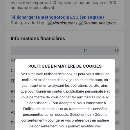
moins il est important (0 équivaut à aucun risque et 100
au risque le plus élevé).
Télécharger la méthodologie ESG (en anglais)
Data provided by
/
Informations financières
T1
T2
Résultats
POLITIQUE EN MATIÈRE DE COOKIES
Chiffre d’affaires
XXXXXXX
XXXXXXX
Nos sites web utilisent des cookies pour vous offrir une
meilleure expérience de navigation en permettant, en
EBITDA
XXXXXXX
XXXXXXX
optimisant et en analysant les opérations du site, ainsi
Résultat net
XXXXXXX
XXXXXXX
que pour fournir un contenu publicitaire personnalisé et
vous permettre de vous connecter aux médias sociaux.
Bilan
En choisissant « Tout Accepter», vous consentez à
l'utilisation de cookies et au traitement des données
Actifs totaux
XXXXXXX
XXXXXXX
personnelles qui en découle. Sélectionnez « Gérer le
consentement » pour gérer vos préférences en matière
Dette totale
XXXXXXX
XXXXXXX
de consentement. Vous pouvez modifier vos