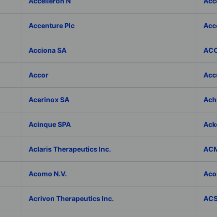
Accelleron N
Acce
Accenture Plc
Acc
Acciona SA
ACC
Accor
Accu
Acerinox SA
Achi
Acinque SPA
Ack
Aclaris Therapeutics Inc.
ACM
Acomo N.V.
Aco
Acrivon Therapeutics Inc.
ACS 