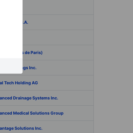
das
ER Group S.A.
be Inc.
 (Aeroports de Paris)
RAN Holdings Inc.
al Tech Holding AG
anced Drainage Systems Inc.
anced Medical Solutions Group
antage Solutions Inc.