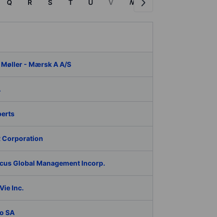
Q
R
S
T
U
V
W
X
Y
Z
P
 Møller - Mærsk A A/S
A
berts
 Corporation
cus Global Management Incorp.
ie Inc.
o SA