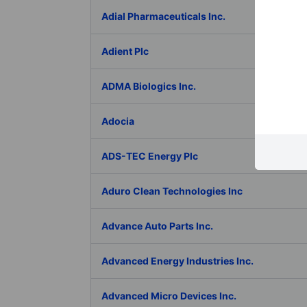
Adial Pharmaceuticals Inc.
Adient Plc
ADMA Biologics Inc.
Adocia
ADS-TEC Energy Plc
Aduro Clean Technologies Inc
Advance Auto Parts Inc.
Advanced Energy Industries Inc.
Advanced Micro Devices Inc.