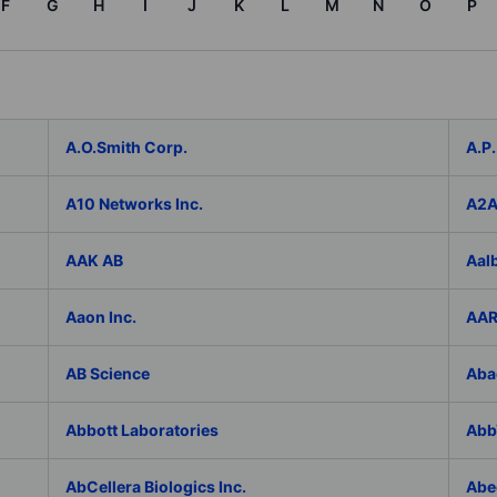
F
G
H
I
J
K
L
M
N
O
P
A.O.Smith Corp.
A.P.
A10 Networks Inc.
A2
AAK AB
Aal
Aaon Inc.
AAR
AB Science
Aba
Abbott Laboratories
AbbV
AbCellera Biologics Inc.
Abe