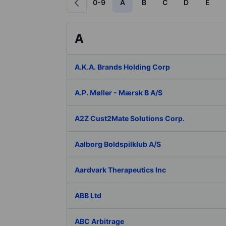
0-9
A
B
C
D
E
A
A.K.A. Brands Holding Corp
A.P. Møller - Mærsk B A/S
A2Z Cust2Mate Solutions Corp.
Aalborg Boldspilklub A/S
Aardvark Therapeutics Inc
ABB Ltd
ABC Arbitrage