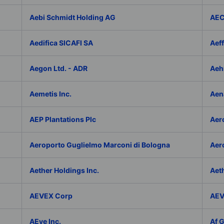
Aebi Schmidt Holding AG
AE
Aedifica SICAFI SA
Aef
Aegon Ltd. - ADR
Aeh
Aemetis Inc.
Aen
AEP Plantations Plc
Aer
Aeroporto Guglielmo Marconi di Bologna
Aer
Aether Holdings Inc.
Aeth
AEVEX Corp
AEV
AEye Inc.
Af 