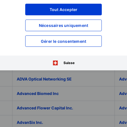
Adicet Bio Inc.
Adi
Tout Accepter
Adlai Nortye Limited - ADR
ADL
Nécessaires uniquement
Admiral Group Plc
Ado
Gérer le consentement
Adolfo Dominguez SA
ADP
Suisse
ADT Inc.
ADT
ADVA Optical Networking SE
Adv
Advanced Biomed Inc
Adv
Advanced Flower Capital Inc.
Adv
AdvanSix Inc.
Adv