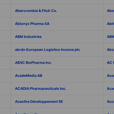
Abercrombie & Fitch Co.
Abe
Abionyx Pharma SA
Abit
ABM Industries
ABN
abrdn European Logistics Income plc
Abs
ABVC BioPharma Inc.
AC 
AcadeMedia AB
Aca
ACADIA Pharmaceuticals Inc.
Acad
Acanthe Développement SE
Acce