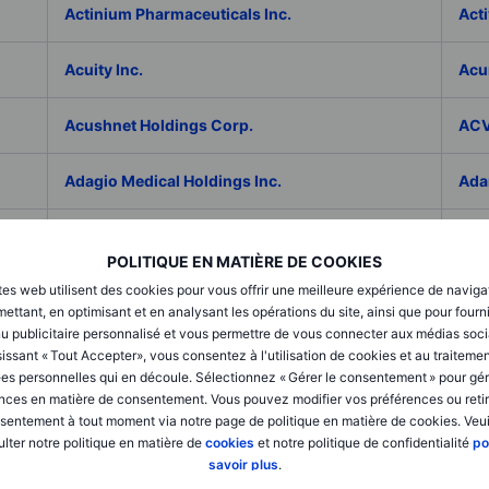
Actinium Pharmaceuticals Inc.
Acti
Acuity Inc.
Acu
Acushnet Holdings Corp.
ACV
Adagio Medical Holdings Inc.
Ada
Adaptive Biotechnologies Corp.
ADC
POLITIQUE EN MATIÈRE DE COOKIES
tes web utilisent des cookies pour vous offrir une meilleure expérience de naviga
Addex Pharmaceuticals SA
Add
ettant, en optimisant et en analysant les opérations du site, ainsi que pour fourn
u publicitaire personnalisé et vous permettre de vous connecter aux médias soci
AddNode Group AB ser. B
Addt
issant « Tout Accepter», vous consentez à l'utilisation de cookies et au traiteme
es personnelles qui en découle. Sélectionnez « Gérer le consentement » pour gér
nces en matière de consentement. Vous pouvez modifier vos préférences ou retir
Adecco Group Inc.
Ade
sentement à tout moment via notre page de politique en matière de cookies. Veui
lter notre politique en matière de
cookies
et notre politique de confidentialité
po
adesso K AG
ADI 
savoir plus
.