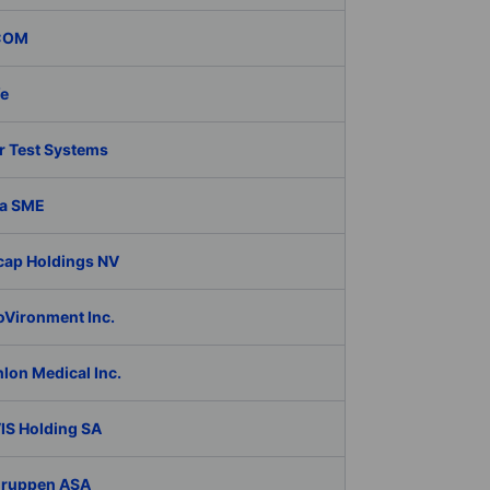
COM
fe
r Test Systems
a SME
cap Holdings NV
oVironment Inc.
lon Medical Inc.
IS Holding SA
Gruppen ASA