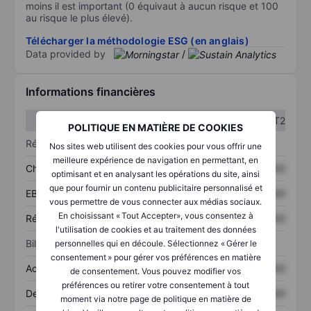
moins il est important (0 équivaut à aucun risque et 100
au risque le plus élevé).
Télécharger la méthodologie ESG (en anglais)
Data provided by
/
Informations financières
T1
T2
POLITIQUE EN MATIÈRE DE COOKIES
Résultats
Nos sites web utilisent des cookies pour vous offrir une
meilleure expérience de navigation en permettant, en
Chiffre d’affaires
XXXXXXX
XXXXXXX
optimisant et en analysant les opérations du site, ainsi
que pour fournir un contenu publicitaire personnalisé et
EBITDA
XXXXXXX
XXXXXXX
vous permettre de vous connecter aux médias sociaux.
En choisissant « Tout Accepter», vous consentez à
Résultat net
XXXXXXX
XXXXXXX
l'utilisation de cookies et au traitement des données
Bilan
personnelles qui en découle. Sélectionnez « Gérer le
consentement » pour gérer vos préférences en matière
Actifs totaux
XXXXXXX
XXXXXXX
de consentement. Vous pouvez modifier vos
préférences ou retirer votre consentement à tout
Dette totale
XXXXXXX
XXXXXXX
moment via notre page de politique en matière de