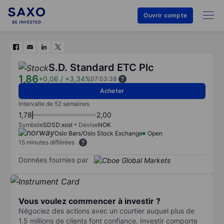
Ouvrir compte
S.D. Standard ETC Plc
1,86
+0,06
/
+3,34%
07:03:38
Acheter
Intervalle de 52 semaines
1,78
2,00
Symbole
SDSD:xosl
Devise
NOK
Oslo Børs/Oslo Stock Exchange
Open
15 minutes différées
Données fournies par
Vous voulez commencer à investir ?
Négociez des actions avec un courtier auquel plus de
1.5 millions de clients font confiance. Investir comporte