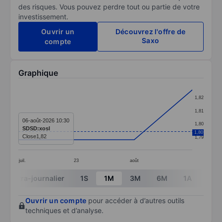
des risques. Vous pouvez perdre tout ou partie de votre
investissement.
Ouvrir un
Découvrez l'offre de
Saxo
compte
Graphique
Chart
1,82
Line chart with 4 data points.
1,81
The chart has 1 X axis displaying categories.
06-août-2026 10:30
1,80
SDSD:xosl
The chart has 1 Y axis displaying values. Data ranges f
1,80
Close
1,82
1,79
juil.
23
août
End of interactive chart.
Intra-journalier
1S
1M
3M
6M
1A
3A
Ouvrir un compte
pour accéder à d’autres outils
techniques et d’analyse.